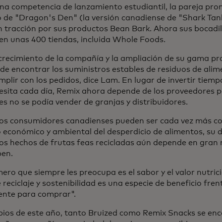
na competencia de lanzamiento estudiantil, la pareja pro
o de "Dragon's Den" (la versión canadiense de "Shark Tan
 tracción por sus productos Bean Bark. Ahora sus bocadil
en unas 400 tiendas, incluida Whole Foods.
 crecimiento de la compañía y la ampliación de su gama pr
 de encontrar los suministros estables de residuos de ali
plir con los pedidos, dice Lam. En lugar de invertir tiemp
esita cada día, Remix ahora depende de los proveedores p
s no se podía vender de granjas y distribuidores.
 los consumidores canadienses pueden ser cada vez más co
 económico y ambiental del desperdicio de alimentos, su 
los hechos de frutas feas recicladas aún depende en gran
ben.
ero que siempre les preocupa es el sabor y el valor nutric
 reciclaje y sostenibilidad es una especie de beneficio fre
ente para comprar".
ipios de este año, tanto Bruized como Remix Snacks se en