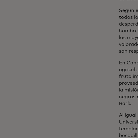
Según 
todos lo
desperd
hambre.
los may
valorad
son res
En Cana
agricul
fruta i
proveed
la misió
negros 
Bark.
Al igua
Univers
templar
bocadil