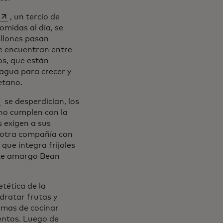
se abre en una pestaña nueva
, un tercio de
omidas al día, se
illones pasan
se encuentran entre
os, que están
agua para crecer y
etano.
 abre en una pestaña nueva
se desperdician, los
no cumplen con la
 exigen a sus
 otra compañía con
 que integra frijoles
ate amargo Bean
tética de la
dratar frutas y
rmas de cocinar
mentos. Luego de