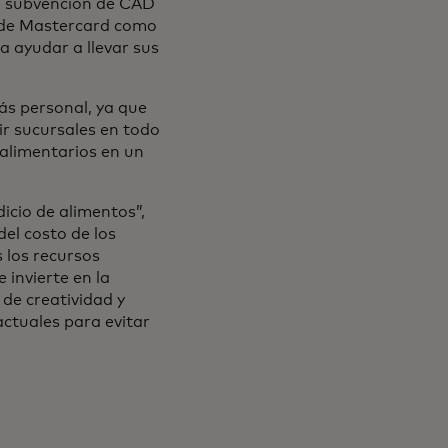
a subvención de CAD
a de Mastercard como
e en una pestaña nueva
a ayudar a llevar sus
ás personal, ya que
ir sucursales en todo
 alimentarios en un
cio de alimentos”,
del costo de los
 los recursos
e invierte en la
de creatividad y
ctuales para evitar