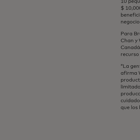
10 pequ
$ 10,00
benefici
negocios
Para Br
Chan y 
Canadá 
recurso 
“La gen
afirma W
product
limitado
producc
cuidado
que los