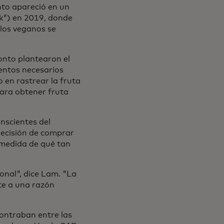
nto apareció en un
k") en 2019, donde
los veganos se
onto plantearon el
mentos necesarios
o en rastrear la fruta
ara obtener fruta
nscientes del
decisión de comprar
 medida de qué tan
ional", dice Lam. "La
nte a una razón
contraban entre las