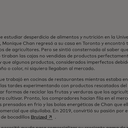
e estudiar desperdicio de alimentos y nutrición en la Uni
, Monique Chan regresó a su casa en Toronto y encontró t
s de agricultores. Pero se sintió consternada al saber qu
tiraban las cajas no vendidas de productos perfectament
, y que algunos productos, considerados imperfectos debido
ño o color, ni siquiera llegaban al mercado.
ue trabajó en cocinas de restaurantes mientras estaba en
 las tardes experimentando con productos rescatados de
r formas de reciclar las frutas y verduras que los agricul
ra cultivar. Pronto, los compradores hacían fila en el me
s prensados en frío y las bolas energéticas de Chan que el
omercial que alquilaba. En 2019, convirtió su pasión por el
se abre en una pestaña nueva
 de bocadillos
Bruized
.
necesitó ayuda para comercializar su creciente gama de 