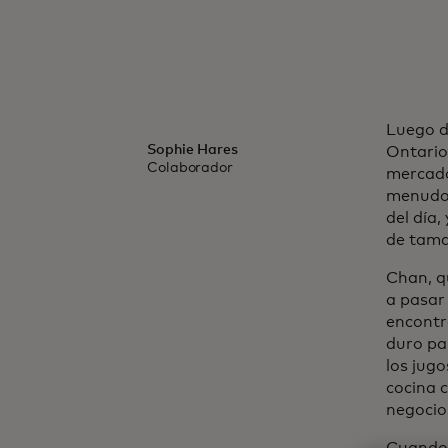
Luego d
Sophie Hares
Ontario
Colaborador
mercado
menudo 
del día
de tama
Chan, q
a pasar
encontra
duro pa
los jugo
cocina c
negocio
Cuando 