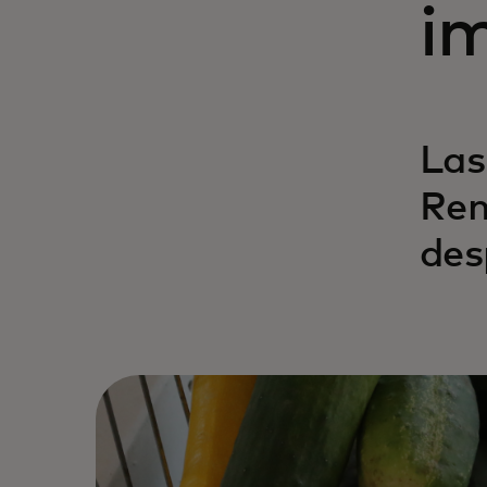
im
Las
Rem
des