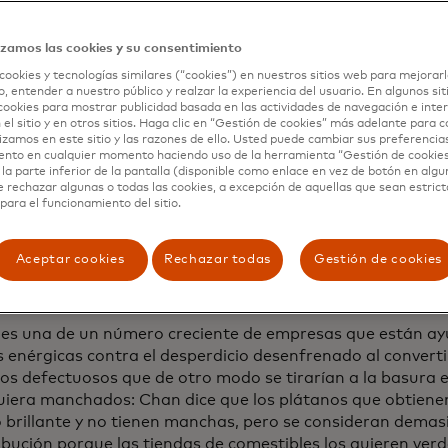
de toda la vida de Chan, Justice Walz, se lanzó al negoci
 y copropietaria, y el diseño de su marca y la dirección cr
izamos las cookies y su consentimiento
 las ideas de Chan en una realidad tangible.
cookies y tecnologías similares (“cookies”) en nuestros sitios web para mejorarl
, entender a nuestro público y realzar la experiencia del usuario. En algunos sit
día, emplean pulpa de jugo orgánico procedente de la jugu
cookies para mostrar publicidad basada en las actividades de navegación e inter
uice Bar para elaborar sus bolitas de pulpa crujientes rica
 el sitio y en otros sitios. Haga clic en “Gestión de cookies” más adelante para 
lizamos en este sitio y las razones de ello. Usted puede cambiar sus preferencia
 frutas y verduras imperfectas de agricultores y distribui
ento en cualquier momento haciendo uso de la herramienta “Gestión de cookie
s Salted Choco-Pearamel y Bananarama que venden en líne
la parte inferior de la pantalla (disponible como enlace en vez de botón en algun
e rechazar algunas o todas las cookies, a excepción de aquellas que sean estri
para el funcionamiento del sitio.
 escasez de producción de alimentos”, afirma Chan. “Nece
entre los excedentes y los alimentos imperfectos para la
Aceptar cookies
Rechazar todas
Gestión de cookies
r más productos locales, encontrar alimentos ricos en nut
pañías canadienses.”
 es una de un número creciente de empresas que están a
 enérgicas contra el desperdicio desenfrenado al convert
os defectuosos que de otro modo se tirarían a la basura 
quiera manchados: Chan dice que los plátanos que obtiene
o brillante y no tienen manchas, pero se consideran demas
ibución porque las tiendas de comestibles los quieren verd