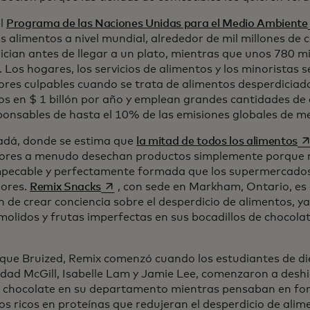
el
Programa de las Naciones Unidas para el Medio Ambiente
s alimentos a nivel mundial, alrededor de mil millones de c
ician antes de llegar a un plato, mientras que unos 780 m
 Los hogares, los servicios de alimentos y los minoristas 
ores culpables cuando se trata de alimentos desperdiciad
os en $ 1 billón por año y emplean grandes cantidades de 
ponsables de hasta el 10% de las emisiones globales de m
se
dá, donde se estima que
la mitad de todos los alimentos
tores a menudo desechan productos simplemente porque 
mpecable y perfectamente formada que los supermercados
se abre en una pestaña nueva
ores.
Remix Snacks
, con sede en Markham, Ontario, es
n de crear conciencia sobre el desperdicio de alimentos, ya
molidos y frutas imperfectas en sus bocadillos de chocol
l que Bruized, Remix comenzó cuando los estudiantes de die
idad McGill, Isabelle Lam y Jamie Lee, comenzaron a deshi
 chocolate en su departamento mientras pensaban en fo
los ricos en proteínas que redujeran el desperdicio de ali