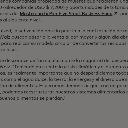
eñas compañías propiedad de mujeres que recibieron un
0 (alrededor de USD $ 7,200) y oportunidades de tutorí
se abr
arias del
Mastercard x Pier Five Small Business Fund
par
 al siguiente nivel.
uized, la subvención abre la puerta a la contratación de m
Walz buscan pasar a la venta al por mayor y algún día abr
para replicar su modelo circular de convertir los residuos
valioso.
te desconoce de forma alarmante la magnitud del desperdi
alz. “Teniendo en cuenta la crisis climática y el aumento 
os, es realmente importante que no desperdiciemos todos
s como el agua dulce, la tierra, la energía y el dinero que s
ión de alimentos. Esperamos demostrar que, con un poco 
, podemos reestructurar nuestros sistemas alimentarios a
 buenos alimentos se pierdan.”