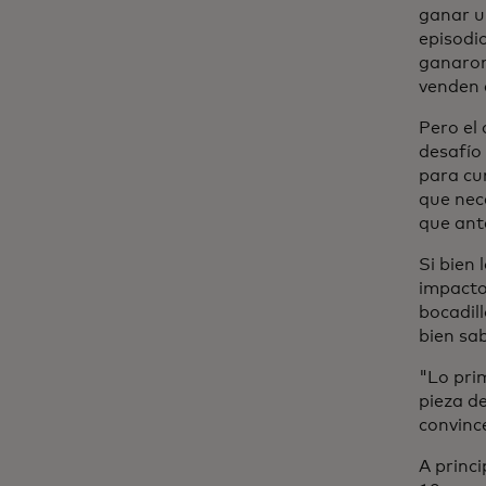
ganar u
episodi
ganaron
venden 
Pero el
desafío
para cum
que nec
que ante
Si bien
impacto
bocadil
bien sa
"Lo prim
pieza de
convinc
A princ