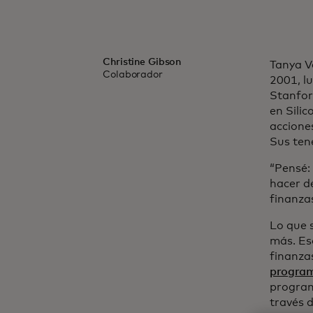
Christine Gibson
Tanya V
Colaborador
2001, lu
Stanfor
en Silic
acciones
Sus ten
“Pensé: 
hacer d
finanza
Lo que s
más. Es
finanza
program
program
través 