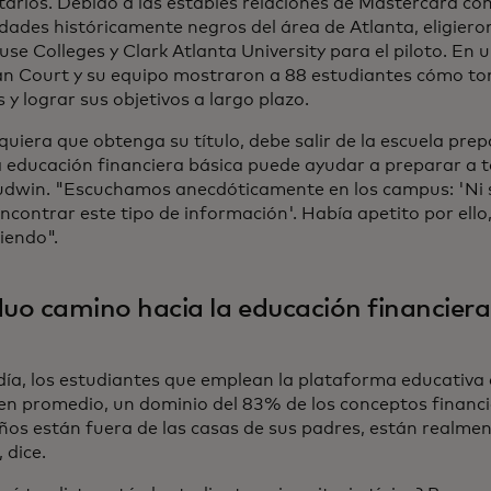
tarios. Debido a las estables relaciones de Mastercard con
idades históricamente negros del área de Atlanta, eligie
e Colleges y Clark Atlanta University para el piloto. En un
Van Court y su equipo mostraron a 88 estudiantes cómo tom
 y lograr sus objetivos a largo plazo.
uiera que obtenga su título, debe salir de la escuela prep
la educación financiera básica puede ayudar a preparar a t
udwin. "Escuchamos anecdóticamente en los campus: 'Ni 
contrar este tipo de información'. Había apetito por ello
iendo".
duo camino hacia la educación financiera
día, los estudiantes que emplean la plataforma educativa
 en promedio, un dominio del 83% de los conceptos financ
ños están fuera de las casas de sus padres, están realment
 dice.