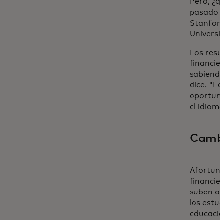
Pero, ¿q
pasado 
Stanfor
Univers
Los res
financie
sabiend
dice. "L
oportun
el idiom
Camb
Afortun
financi
suben al
los estu
educació