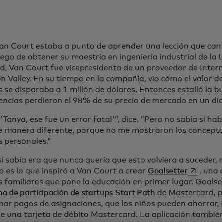
an Court estaba a punto de aprender una lección que camb
ego de obtener su maestría en ingeniería industrial de la 
d, Van Court fue vicepresidenta de un proveedor de Inte
on Valley. En su tiempo en la compañía, vio cómo el valor 
 se disparaba a 1 millón de dólares. Entonces estalló la b
encias perdieron el 98% de su precio de mercado en un día
'Tanya, ese fue un error fatal'”, dice. “Pero no sabía si ha
e manera diferente, porque no me mostraron los concepto
s personales.”
í sabía era que nunca quería que esto volviera a suceder, ni
se abre 
o es lo que inspiró a Van Court a crear
Goalsetter
, una 
s familiares que pone la educación en primer lugar. Goalse
a de participación de startups Start Path
de Mastercard, p
ar pagos de asignaciones, que los niños pueden ahorrar, i
de una tarjeta de débito Mastercard. La aplicación tambié