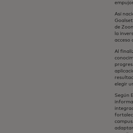
empujon
Así nac
Goalsett
de Zoom
la inver
acceso a
Al final
conocim
progres
aplicac
resulta
elegir 
Según B
informa
integra
fortale
campus u
adaptar