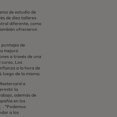
ama de estudio de
és de diez talleres
tral diferente, como
. También ofrecieron
s puntajes de
za mejoró
ones a través de una
 curso. Los
nfianza a la hora de
% luego de la misma.
Mastercard a
rmitir la
trabajo, además de
mpañía en los
 abre en una pestaña nueva
. “Podemos
dar a los