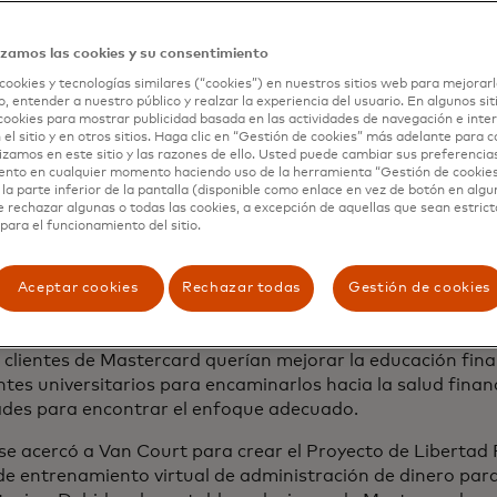
tivo, como videos, memes y juegos, diseñados para que apr
ea divertido.
izamos las cookies y su consentimiento
argo, en los últimos años, Van Court se preocupó cada ve
cookies y tecnologías similares (“cookies”) en nuestros sitios web para mejorarl
os estudiantes universitarios, que se encuentran al borde 
, entender a nuestro público y realzar la experiencia del usuario. En algunos sit
cookies para mostrar publicidad basada en las actividades de navegación e inter
s y responsabilidades adultas. Y como mujer negra, Van C
 el sitio y en otros sitios. Haga clic en “Gestión de cookies” más adelante para 
larmente preocupada por los graduados negros, que debe
lizamos en este sitio y las razones de ello. Usted puede cambiar sus preferencia
cas sistémicas (por cada 100 dólares de riqueza que pose
ento en cualquier momento haciendo uso de la herramienta “Gestión de cookie
la parte inferior de la pantalla (disponible como enlace en vez de botón en algun
se abre en una pestaña n
,
las familias negras solo tienen 15
) mientras que tambi
e rechazar algunas o todas las cookies, a excepción de aquellas que sean estri
orcionadamente agobiados por la deuda de préstamos est
para el funcionamiento del sitio.
ego de la graduación, los estudiantes negros deben
un pr
os estudiantes blancos.
Aceptar cookies
Rechazar todas
Gestión de cookies
ercard, Dawn Boudwin, directora del equipo de Comunida
 en los mismos desafíos, pero desde la perspectiva opues
 clientes de Mastercard querían mejorar la educación fina
tes universitarios para encaminarlos hacia la salud finan
tades para encontrar el enfoque adecuado.
 se acercó a Van Court para crear el Proyecto de Libertad 
e entrenamiento virtual de administración de dinero par