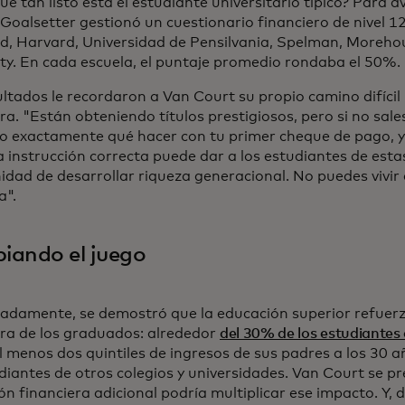
ué tan listo está el estudiante universitario típico? Para a
Goalsetter gestionó un cuestionario financiero de nivel 1
d, Harvard, Universidad de Pensilvania, Spelman, Morehou
ity. En cada escuela, el puntaje promedio rondaba el 50%.
ultados le recordaron a Van Court su propio camino difícil
ra. "Están obteniendo títulos prestigiosos, pero si no sale
o exactamente qué hacer con tu primer cheque de pago, y
a instrucción correcta puede dar a los estudiantes de estas
idad de desarrollar riqueza generacional. No puedes vivir 
a".
iando el juego
adamente, se demostró que la educación superior refuerza 
era de los graduados: alrededor
del 30% de los estudiantes
 menos dos quintiles de ingresos de sus padres a los 30 añ
diantes de otros colegios y universidades. Van Court se pr
n financiera adicional podría multiplicar ese impacto. Y, d