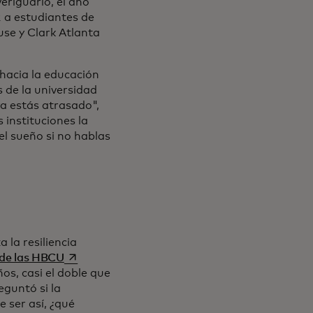
veriguarlo, el año
2 a estudiantes de
se y Clark Atlanta
 hacia la educación
s de la universidad
a estás atrasado",
 instituciones la
el sueño si no hablas
la resiliencia
se abre en una pestaña nueva
 de las HBCU
os, casi el doble que
eguntó si la
e ser así, ¿qué