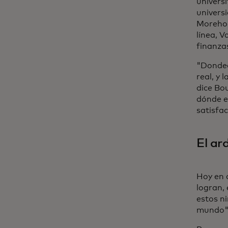
universi
univers
Morehous
línea, 
finanzas
"Dondeq
real, y 
dice Bo
dónde en
satisfac
El ar
Hoy en 
logran,
estos ni
mundo",