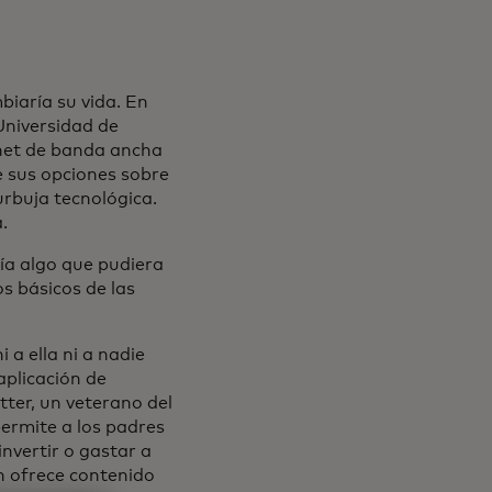
iaría su vida. En
Universidad de
rnet de banda ancha
de sus opciones sobre
urbuja tecnológica.
.
bía algo que pudiera
s básicos de las
 a ella ni a nadie
en una pestaña nueva
aplicación de
tter, un veterano del
ermite a los padres
nvertir o gastar a
n ofrece contenido