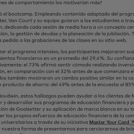
es de comportamiento los motivarían más?
ió el bootcamp. Empleando contenido adaptado del progr
er, Van Court y su equipo guiaron a los estudiantes a trav
, dedicando cada sesión de media hora a un concepto cen
sión, la gestión de deudas y la planeación de la jubilación
 pedido a las grabaciones de las clases en su sitio web.
izar el programa intensivo, los participantes mejoraron su
ientos financieros en un promedio del 29,4%. Su confian
ivamente: el 73% afirmó sentir cómodo realizando inversi
ión, en comparación con el 32% antes de que comenzara el
dos también mostraron un cambio positivo similar en la co
un producto de ahorro: del 49% antes de la encuesta al 85
oudwin, estos hallazgos pueden ayudar a los clientes de 
r y desarrollar sus programas de educación financiera y pe
ción de Goalsetter y su aplicación de marca blanca en su 
cer los propios esfuerzos de educación financiera de la co
se
niversitarios a través de su iniciativa
Master Your Card
 nuestra forma de presentarnos para cerciorarnos de brin