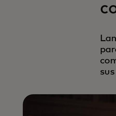
co
Lan
par
com
sus