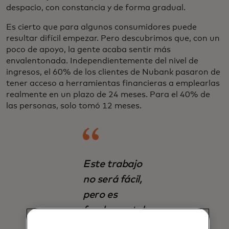
despacio, con constancia y de forma gradual.
Es cierto que para algunos consumidores puede
resultar difícil empezar. Pero descubrimos que, con un
poco de apoyo, la gente acaba sentir más
envalentonada. Independientemente del nivel de
ingresos, el 60% de los clientes de Nubank pasaron de
tener acceso a herramientas financieras a emplearlas
realmente en un plazo de 24 meses. Para el 40% de
las personas, solo tomó 12 meses.
Este trabajo
no será fácil,
pero es
fundamental.
Unos 1.400