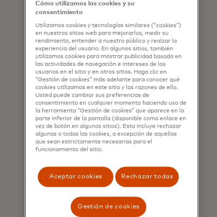
Cómo utilizamos las cookies y su
millones de
consentimiento
adultos en
Utilizamos cookies y tecnologías similares (“cookies”)
en nuestros sitios web para mejorarlos, medir su
todo el mundo
rendimiento, entender a nuestro público y realzar la
experiencia del usuario. En algunos sitios, también
aún carecen de
utilizamos cookies para mostrar publicidad basada en
las actividades de navegación e intereses de los
acceso a
usuarios en el sitio y en otros sitios. Haga clic en
“Gestión de cookies” más adelante para conocer qué
productos
cookies utilizamos en este sitio y las razones de ello.
Usted puede cambiar sus preferencias de
bancarios.
consentimiento en cualquier momento haciendo uso de
Trabajando
la herramienta “Gestión de cookies” que aparece en la
parte inferior de la pantalla (disponible como enlace en
juntos,
vez de botón en algunos sitios). Esto incluye rechazar
algunas o todas las cookies, a excepción de aquellas
podemos
que sean estrictamente necesarias para el
funcionamiento del sitio.
cambiar esto,
cerciorándonos
Aceptar cookies
Rechazar todas
de que el
acceso
Gestión de cookies
realmente