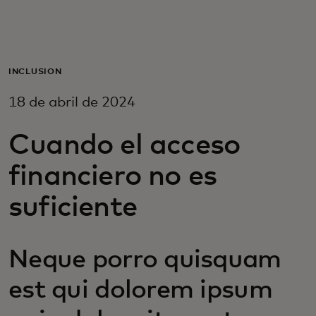
Para ti
Para empresas
INCLUSIÓN
18 de abril de 2024
Para el mundo
Cuando el acceso
Para innovadores
financiero no es
suficiente
Noticias y tendencias
Neque porro quisquam
est qui dolorem ipsum