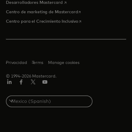
se abre en una pestaña nueva
Desarrolladores Mastercard
se abre en una pestaña nu
Centro de marketing de Mastercard
se abre en una pestaña nu
Centro para el Crecimiento Inclusivo
Privacidad
Terms
Manage cookies
© 1994-2026 Mastercard.
LinkedIn
Facebook
Twitter/X
YouTube
Select
a
country