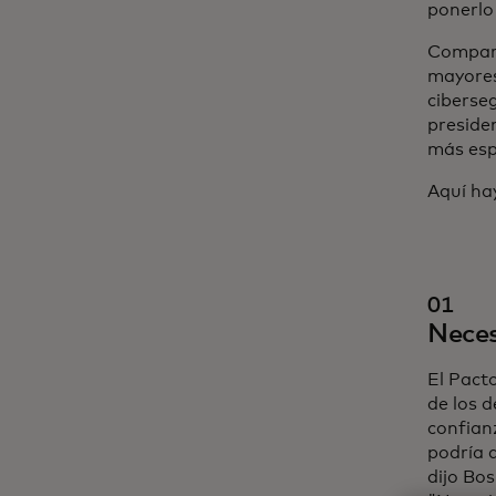
ponerlo
Compart
mayores
ciberseg
preside
más es
Aquí ha
01
Neces
El Pacto
de los d
confianz
podría 
dijo Bos