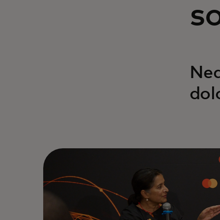
so
Neq
dol