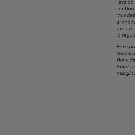
lista d
confianz
Mundial 
grandes
y más se
la regul
Foto pr
izquier
Bank de
Solutio
margina