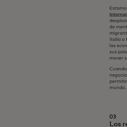
Estamos
Internac
desplaz
de ment
migrant
Italia 
las eco
sus país
mover s
Cuando 
negocia
permitir
mundo. 
03
Los r