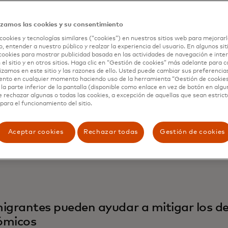
tamos invertir en la columna vertebral de datos de África"
a tarea difícil solo se puede lograr si los sectores público
izamos las cookies y su consentimiento
dijo Julie Monaco, presidenta del
Consejo Empresarial para
cookies y tecnologías similares (“cookies”) en nuestros sitios web para mejorarl
ional
. Y si bien hay una "enorme cantidad de positividad y
, entender a nuestro público y realzar la experiencia del usuario. En algunos sit
iones que el sector privado puede aportar para avanzar 
cookies para mostrar publicidad basada en las actividades de navegación e inter
 el sitio y en otros sitios. Haga clic en “Gestión de cookies” más adelante para 
es más inclusivas", según Tim Murphy, director administrat
lizamos en este sitio y las razones de ello. Usted puede cambiar sus preferencia
 expresó su preocupación por la fragmentación de los est
ento en cualquier momento haciendo uso de la herramienta “Gestión de cookie
la parte inferior de la pantalla (disponible como enlace en vez de botón en algun
ente proteccionismo.
e rechazar algunas o todas las cookies, a excepción de aquellas que sean estri
para el funcionamiento del sitio.
ima preocupación fue compartida por el
expresidente colo
z
. Instó a los líderes latinoamericanos a negociar regulac
o global, conviertan a América Latina en un centro de cen
Aceptar cookies
Rechazar todas
Gestión de cookies
les e inviertan más en ciberseguridad y tecnología blockc
igrantes pueden ayudar a mitigar los de
ómicos