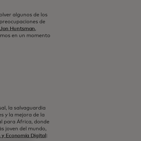
lver algunos de los
 preocupaciones de
jo Jon Huntsman
,
ivimos en un momento
al, la salvaguardia
s y la mejora de la
al para África, donde
ás joven del mundo,
 y Economía Digital
: