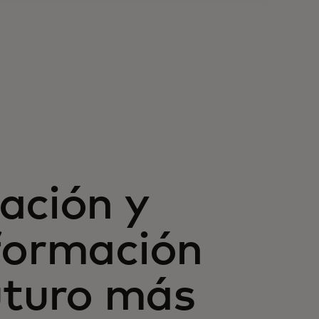
ación y
formación
futuro más