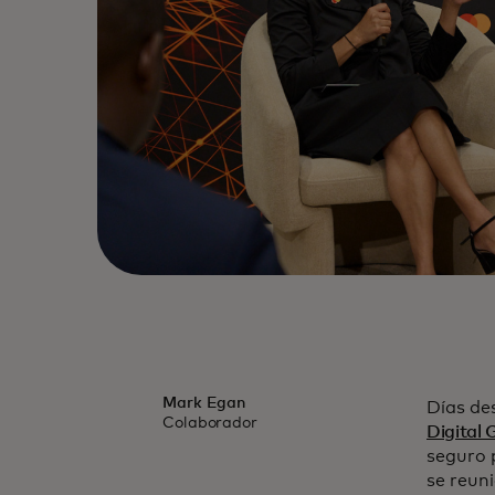
Mark Egan
Días de
Colaborador
Digital 
seguro p
se reun