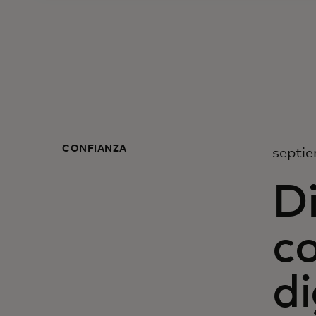
CONFIANZA
septie
D
c
di