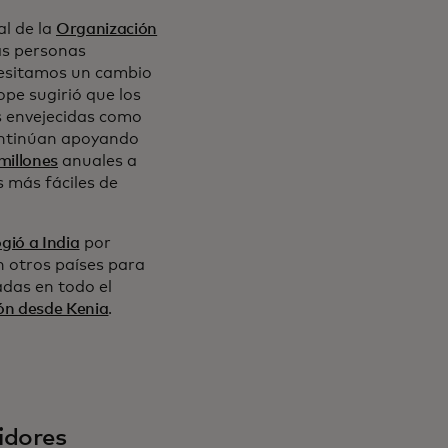
al de la
Organización
s personas
ecesitamos un cambio
pe sugirió que los
s envejecidas como
continúan apoyando
millones
anuales a
s más fáciles de
ogió a India
por
 otros países para
adas en todo el
ón desde Kenia
.
idores