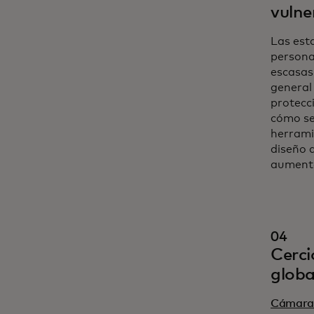
vulne
Las est
personas
escasas
general
protecc
cómo se
herrami
diseño d
aumente
04
Cerci
globa
Cámara 