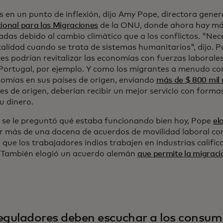
 en un punto de inflexión, dijo Amy Pope, directora gener
ional para las Migraciones
de la ONU, donde ahora hay má
adas debido al cambio climático que a los conflictos. "N
alidad cuando se trata de sistemas humanitarios", dijo. Po
es podrían revitalizar las economías con fuerzas laborale
o Portugal, por ejemplo. Y como los migrantes a menudo 
nomías en sus países de origen, enviando
más de $ 800 mil 
es de origen, deberían recibir un mejor servicio con forma
u dinero.
se le preguntó qué estaba funcionando bien hoy, Pope
el
r más de una docena de acuerdos de movilidad laboral con
 que los trabajadores indios trabajen en industrias calific
También elogió un acuerdo alemán
que permite la migraci
eguladores deben escuchar a los consum