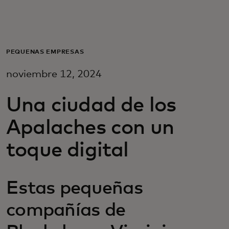
Para ti
Para empresas
PEQUEÑAS EMPRESAS
noviembre 12, 2024
Para el mundo
Una ciudad de los
Para innovadores
Apalaches con un
toque digital
Noticias y tendencias
Estas pequeñas
compañías de