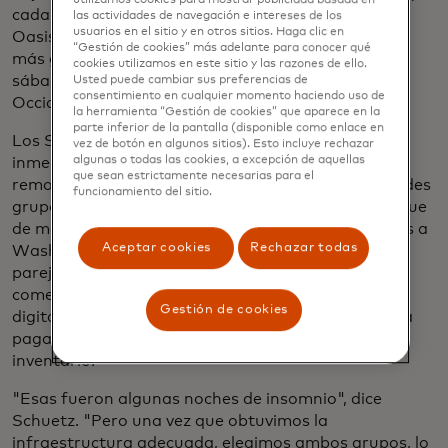
utilizamos cookies para mostrar publicidad basada en
cada vez más, sus vecinos de la región, se dirigen a
las actividades de navegación e intereses de los
usuarios en el sitio y en otros sitios. Haga clic en
Oasis, que ahora es el supermercado internacional
“Gestión de cookies” más adelante para conocer qué
más grande en un radio de 150 millas. "Si vienes un
cookies utilizamos en este sitio y las razones de ello.
sábado", dice Schuetz, "verás placas de Virginia
Usted puede cambiar sus preferencias de
consentimiento en cualquier momento haciendo uso de
Occidental en nuestro estacionamiento".
la herramienta “Gestión de cookies” que aparece en la
parte inferior de la pantalla (disponible como enlace en
Los Schuetz compraron la tienda en 2009 e
vez de botón en algunos sitios). Esto incluye rechazar
algunas o todas las cookies, a excepción de aquellas
inmediatamente comenzaron una importante
que sean estrictamente necesarias para el
remodelación. En un intento por atraer a dos grandes
funcionamiento del sitio.
grupos de gasto, estudiantes coreanos y saudíes, que
de manera regular manejaban más de cuatro horas a
Aceptar cookies
Rechazar todas
Washington, D.C., para comprar comestibles, la
pareja invirtió casi $ 1 millón en refrigeradores
comerciales y un nuevo sistema de punto de venta
Gestión de cookies
digital, que tiene un serial de pantallas táctiles para
pagar, y también rastrea las ventas y los datos de
inventario.
"Esas fueron algunas noches de insomnio", dice
Schuetz. "Pero una vez que obtuvimos la
infraestructura adecuada, elegimos ambos grupos, lo