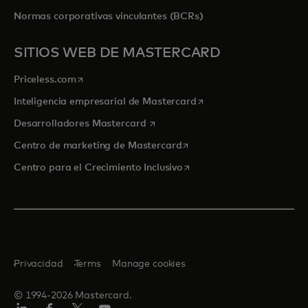
Normas corporativas vinculantes (BCRs)
SITIOS WEB DE MASTERCARD
se abre en una pestaña nueva
Priceless.com
se abre en una pestaña
Inteligencia empresarial de Mastercard
se abre en una pestaña nueva
Desarrolladores Mastercard
se abre en una pestaña nu
Centro de marketing de Mastercard
se abre en una pestaña nu
Centro para el Crecimiento Inclusivo
Privacidad
Terms
Manage cookies
© 1994-2026 Mastercard.