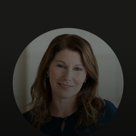
Para ti
Para empresas
Para el mundo
Para innovadores
Noticias y tendencias