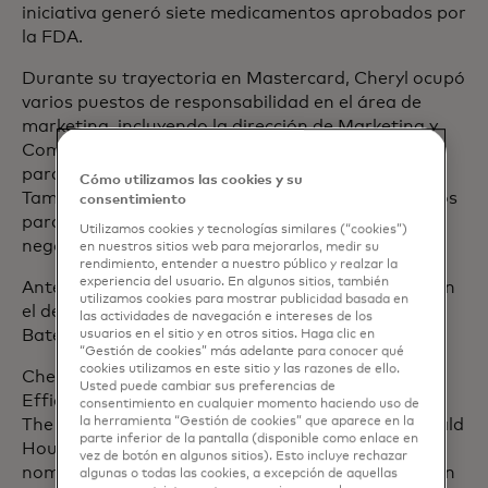
iniciativa generó siete medicamentos aprobados por
la FDA.
Durante su trayectoria en Mastercard, Cheryl ocupó
varios puestos de responsabilidad en el área de
marketing, incluyendo la dirección de Marketing y
Comunicaciones para Norteamérica, Marketing
para Estados Unidos y Marketing Digital Global.
Cómo utilizamos las cookies y su
También monitorear todos los productos y servicios
consentimiento
para Norteamérica y, por separado, dirigió el
Utilizamos cookies y tecnologías similares (“cookies”)
negocio de productos de crédito globales.
en nuestros sitios web para mejorarlos, medir su
rendimiento, entender a nuestro público y realzar la
experiencia del usuario. En algunos sitios, también
Antes de trabajar en Mastercard, Cheryl trabajó en
utilizamos cookies para mostrar publicidad basada en
el departamento de publicidad de las agencias
las actividades de navegación e intereses de los
Bates Worldwide y Bozell.
usuarios en el sitio y en otros sitios. Haga clic en
“Gestión de cookies” más adelante para conocer qué
cookies utilizamos en este sitio y las razones de ello.
Cheryl es miembro del jurado de los premios Clio,
Usted puede cambiar sus preferencias de
Effie y WARC y es afiliado a la Junta Directiva de
consentimiento en cualquier momento haciendo uso de
la herramienta “Gestión de cookies” que aparece en la
The Advertising Club of New York, Ronald McDonald
parte inferior de la pantalla (disponible como enlace en
House NYC y Crohn's & Colitis Foundation. Fue
vez de botón en algunos sitios). Esto incluye rechazar
nombrada en la lista de las 100 mejores mujeres en
algunas o todas las cookies, a excepción de aquellas