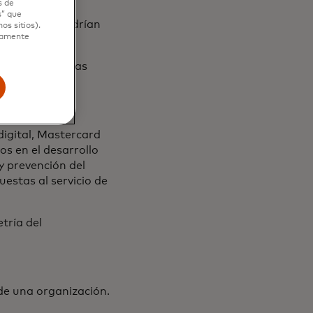
s de
s” que
luar cómo podrían
os sitios).
ctamente
usando técnicas
do crítico.
igital, Mastercard
os en el desarrollo
 y prevención del
uestas al servicio de
tría del
de una organización.