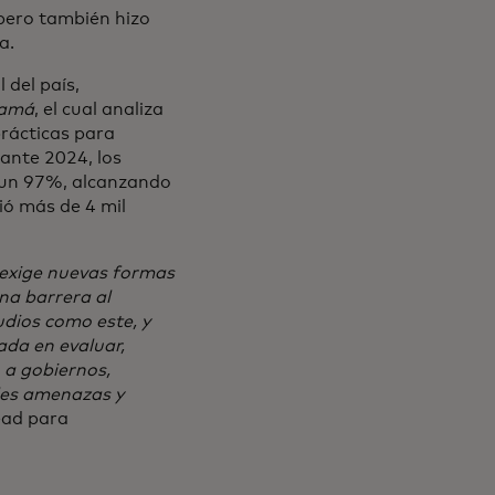
 pero también hizo
a.
 del país,
namá
, el cual analiza
rácticas para
rante 2024, los
 un 97%, alcanzando
ió más de 4 mil
 exige nuevas formas
na barrera al
udios como este, y
ada en evaluar,
 a gobiernos,
les amenazas y
ead para