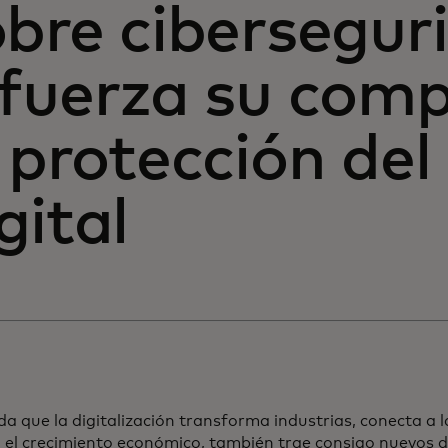
bre cibersegur
efuerza su com
 protección de
gital
a que la digitalización transforma industrias, conecta a 
a el crecimiento económico, también trae consigo nuevos 