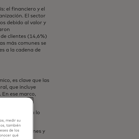
: el financiero y el
nización. El sector
os debido al valor y
aron
 de clientes (14,6%)
azas más comunes se
s a la cadena de
ico, es clave que las
al, que incluye
. En ese marco,
ternas, sino a lo
os, medir su
ios, también
eses de los
ante simulaciones y
conocer qué