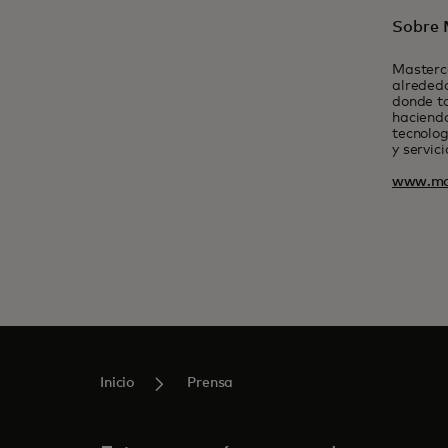
Sobre 
Masterc
alrededo
donde t
haciendo
tecnolog
y servic
www.ma
Inicio
Prensa