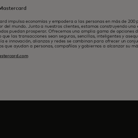
Mastercard
ard impulsa economías y empodera a las personas en más de 200 pa
r del mundo. Junto a nuestros clientes, estamos construyendo una
odos puedan prosperar. Ofrecemos una amplia gama de opciones de
 que las transacciones sean seguras, sencillas, inteligentes y asequ
ía e innovación, alianzas y redes se combinan para ofrecer un conj
ios que ayudan a personas, compañías y gobiernos a alcanzar su má
stercard.com