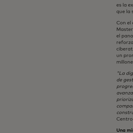
es la e
que la 
Con el 
Master
el pan
reforza
cibera
un prom
millone
"La di
de gest
progres
avanza
prioriz
compañ
construi
Centro
Una mi