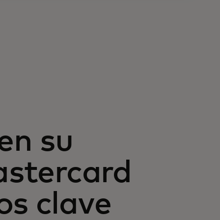
en su
astercard
os clave