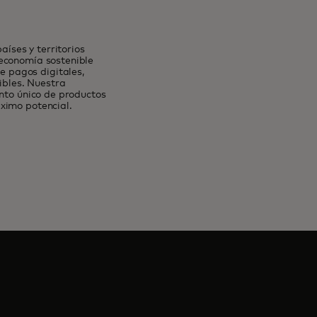
íses y territorios
 economía sostenible
 pagos digitales,
ibles. Nuestra
unto único de productos
ximo potencial.