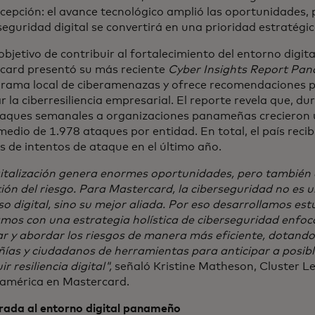
xcepción: el avance tecnológico amplió las oportunidades,
seguridad digital se convertirá en una prioridad estratégic
objetivo de contribuir al fortalecimiento del entorno digital
card presentó su más reciente
Cyber Insights Report Pa
orama local de ciberamenazas y ofrece recomendaciones p
r la ciberresiliencia empresarial. El reporte revela que, du
taques semanales a organizaciones panameñas crecieron
edio de 1.978 ataques por entidad. En total, el país recib
s de intentos de ataque en el último año.
gitalización genera enormes oportunidades, pero también
ión del riesgo. Para Mastercard, la ciberseguridad no es u
o digital, sino su mejor aliada. Por eso desarrollamos est
mos con una estrategia holística de ciberseguridad enfoc
ar y abordar los riesgos de manera más eficiente, dotando
ías y ciudadanos de herramientas para anticipar a posib
r resiliencia digital",
señaló Kristine Matheson, Cluster L
américa en Mastercard.
rada al entorno digital panameño