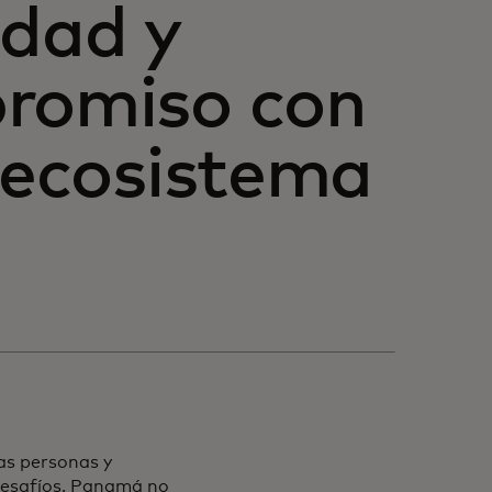
idad y
promiso con
l ecosistema
las personas y
desafíos. Panamá no