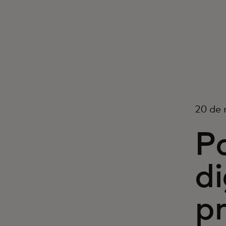
20 de
P
di
pr