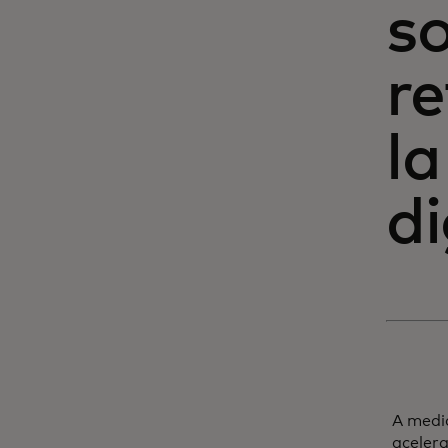
so
r
la
di
A medid
aceler