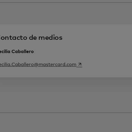
ontacto de medios
cilia Caballero
se abre en una pestaña
ecilia.Caballero@mastercard.com