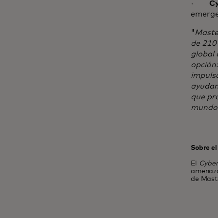
·
Cy
emerge
"
Maste
de 210 
global 
opción
impuls
ayudand
que pro
mundo
Sobre el
El
Cyber
amenaza
de Maste