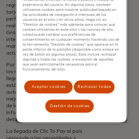
rendimiento, entender a nuestro público y realzar la
registrar sus datos personales y los de su
experiencia del usuario. En algunos sitios, también
utilizamos cookies para mostrar publicidad basada en
tarjeta (crédito, débito y prepago) en un
las actividades de navegación e intereses de los
perfil de pagos y posteriormente podrá
usuarios en el sitio y en otros sitios. Haga clic en
realizar compras online con un solo clic.
“Gestión de cookies” más adelante para conocer qué
cookies utilizamos en este sitio y las razones de ello.
Gracias a la plataforma de pago
Usted puede cambiar sus preferencias de
integrada, todas las tarjetas se podrán
consentimiento en cualquier momento haciendo uso de
la herramienta “Gestión de cookies” que aparece en la
manejar desde un solo perfil que se
parte inferior de la pantalla (disponible como enlace en
actualizará de manera automática.
vez de botón en algunos sitios). Esto incluye rechazar
algunas o todas las cookies, a excepción de aquellas
Por otra parte, esta herramienta aplica
que sean estrictamente necesarias para el
funcionamiento del sitio.
los más altos niveles de seguridad
llegando a emplear las tecnologías
estándares de la industria de
Aceptar cookies
Rechazar todas
autenticación y tokenización, la cual
mejora significativamente la seguridad
de las transacciones al proteger la
Gestión de cookies
información personal confidencial y los
detalles de pago.
La llegada de Clic To Pay al país
responde a las necesidades y