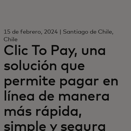
Para ti
Para empresas
15 de febrero, 2024 | Santiago de Chile,
Chile
Clic To Pay, una
Para el mundo
solución que
Para innovadores
permite pagar en
Noticias y tendencias
línea de manera
más rápida,
simple y segura