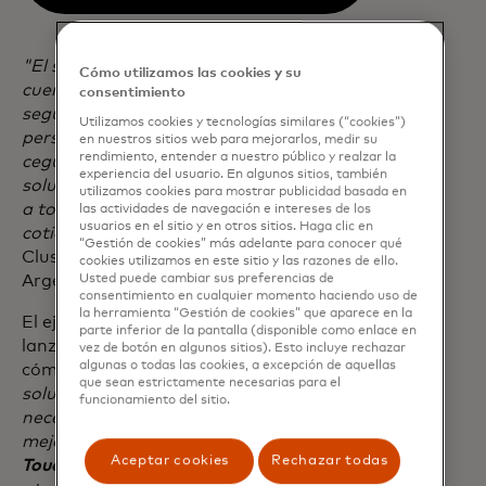
"El sistema fue diseñado teniendo en
Cómo utilizamos las cookies y su
cuenta la accesibilidad para brindar
consentimiento
seguridad, inclusión e independencia a
Utilizamos cookies y tecnologías similares (“cookies”)
personas con disminución visual o con
en nuestros sitios web para mejorarlos, medir su
rendimiento, entender a nuestro público y realzar la
ceguera. Sin embargo, notamos que la
experiencia del usuario. En algunos sitios, también
solución brinda comodidad y practicidad
utilizamos cookies para mostrar publicidad basada en
a todos, en distintas situaciones
las actividades de navegación e intereses de los
usuarios en el sitio y en otros sitios. Haga clic en
cotidianas",
explicó
Federico Cofman,
“Gestión de cookies” más adelante para conocer qué
Cluster Leader de Mastercard para
cookies utilizamos en este sitio y las razones de ello.
Argentina, Uruguay y Paraguay.
Usted puede cambiar sus preferencias de
consentimiento en cualquier momento haciendo uso de
la herramienta “Gestión de cookies” que aparece en la
El ejecutivo también agregó que el
parte inferior de la pantalla (disponible como enlace en
lanzamiento también es ejemplo de
vez de botón en algunos sitios). Esto incluye rechazar
algunas o todas las cookies, a excepción de aquellas
cómo
"Mastercard trabaja para ofrecer
que sean estrictamente necesarias para el
soluciones que se adapten las
funcionamiento del sitio.
necesidades y preferencias del usuario,
mejorando la experiencia de pago. Las
Aceptar cookies
Rechazar todas
Touch Card™
ya están funcionando en