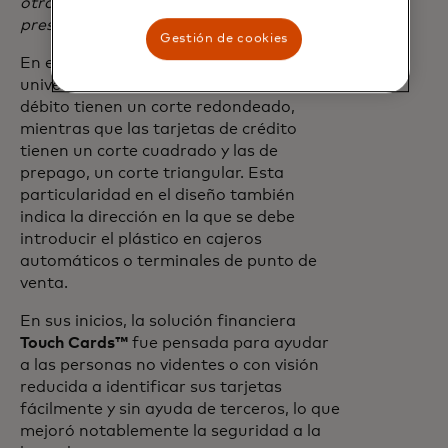
otros mercados y hoy nos enorgullece
presentarlas en la Argentina."
Gestión de cookies
En este sistema de identificación
universal de Mastercard, las tarjetas de
débito tienen un corte redondeado,
mientras que las tarjetas de crédito
tienen un corte cuadrado y las de
prepago, un corte triangular. Esta
particularidad en el diseño también
indica la dirección en la que se debe
introducir el plástico en cajeros
automáticos o terminales de punto de
venta.
En sus inicios, la solución financiera
Touch Cards™
fue pensada para ayudar
a las personas no videntes o con visión
reducida a identificar sus tarjetas
fácilmente y sin ayuda de terceros, lo que
mejoró notablemente la seguridad a la