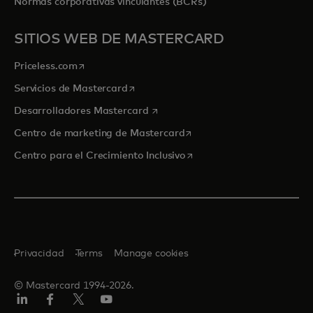
Normas corporativas vinculantes (BCRs)
SITIOS WEB DE MASTERCARD
se abre en una pestaña nueva
Priceless.com
se abre en una pestaña nueva
Servicios de Mastercard
se abre en una pestaña nueva
Desarrolladores Mastercard
se abre en una pestaña nu
Centro de marketing de Mastercard
se abre en una pestaña nu
Centro para el Crecimiento Inclusivo
Privacidad
Terms
Manage cookies
© Mastercard 1994-2026.
LinkedIn
Facebook
Twitter/X
YouTube