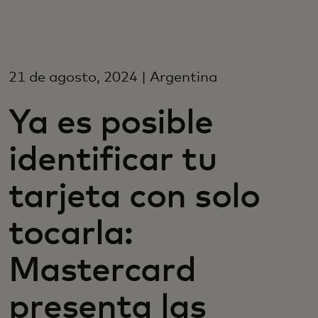
Para ti
Para empresas
21 de agosto, 2024 | Argentina
Ya es posible
Para el mundo
identificar tu
Para innovadores
tarjeta con solo
Noticias y tendencias
tocarla:
Mastercard
presenta las