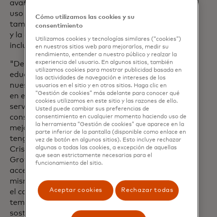
avanzar en el camino de la inclusión. El
uso activo de productos financieros
Cómo utilizamos las cookies y su
también puede aumentar la familiaridad
consentimiento
y la confianza, lo que aceleraría la
Utilizamos cookies y tecnologías similares (“cookies”)
inclusión en este ámbito.
en nuestros sitios web para mejorarlos, medir su
rendimiento, entender a nuestro público y realzar la
experiencia del usuario. En algunos sitios, también
"Desde la fundación de Nubank, la
utilizamos cookies para mostrar publicidad basada en
educación financiera siempre fue uno de
las actividades de navegación e intereses de los
nuestros pilares y también está presente
usuarios en el sitio y en otros sitios. Haga clic en
“Gestión de cookies” más adelante para conocer qué
en el diseño de nuestros productos y
cookies utilizamos en este sitio y las razones de ello.
servicios con el fin de empoderar a los
Usted puede cambiar sus preferencias de
consumidores para que tomen las
consentimiento en cualquier momento haciendo uso de
la herramienta “Gestión de cookies” que aparece en la
mejores decisiones para sus vidas y
parte inferior de la pantalla (disponible como enlace en
tengan control sobre su dinero", afirma
vez de botón en algunos sitios). Esto incluye rechazar
algunas o todas las cookies, a excepción de aquellas
Cristina Junqueira, cofundadora y Chief
que sean estrictamente necesarias para el
Growth Officer de Nubank. "Aunque el
funcionamiento del sitio.
acceso a los servicios financieros en sí
mismo tuvo un gran impacto, avanzar en
Aceptar cookies
Rechazar todas
el camino de la alfabetización en estos
temas aporta beneficios mayores y más
sostenibles no sólo a las personas, sino a