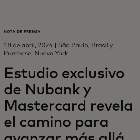
Para ti
Para empresas
NOTA DE PRENSA
18 de abril, 2024 | São Paulo, Brasil y
Para el mundo
Purchase, Nueva York
Estudio exclusivo
Para innovadores
de Nubank y
Noticias y tendencias
Mastercard revela
el camino para
avanzar más allá