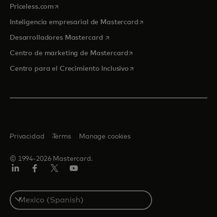
se abre en una pestaña nueva
Priceless.com
se abre en una pestaña
Inteligencia empresarial de Mastercard
se abre en una pestaña nueva
Desarrolladores Mastercard
se abre en una pestaña nu
Centro de marketing de Mastercard
se abre en una pestaña nu
Centro para el Crecimiento Inclusivo
Privacidad
Terms
Manage cookies
© 1994-2026 Mastercard.
LinkedIn
Facebook
Twitter/X
YouTube
Select
a
country