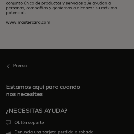
conjunto único de productos y servicios que ayudan a
personas, compañías y gobiernos a alcanzar su máximo
potencial.
www.mastercard.com
Prensa
Estamos aquí para cuando
nos necesites
¿NECESITAS AYUDA?
Obtén soporte
Denuncia una tarjeta perdida o robada