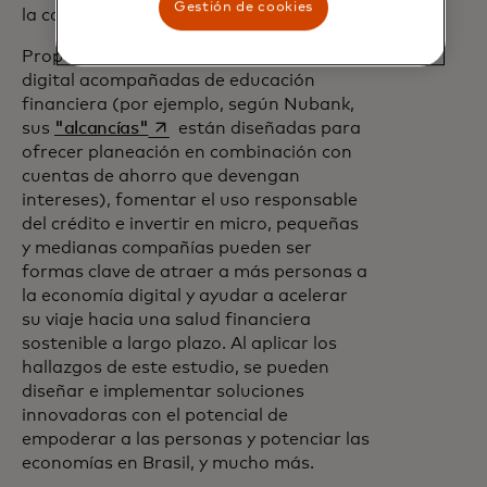
Gestión de cookies
la comunidad en su conjunto".
Proporcionar herramientas de pago
digital acompañadas de educación
financiera (por ejemplo, según Nubank,
se abre en una pestaña nueva
sus
"alcancías"
están diseñadas para
ofrecer planeación en combinación con
cuentas de ahorro que devengan
intereses), fomentar el uso responsable
del crédito e invertir en micro, pequeñas
y medianas compañías pueden ser
formas clave de atraer a más personas a
la economía digital y ayudar a acelerar
su viaje hacia una salud financiera
sostenible a largo plazo. Al aplicar los
hallazgos de este estudio, se pueden
diseñar e implementar soluciones
innovadoras con el potencial de
empoderar a las personas y potenciar las
economías en Brasil, y mucho más.