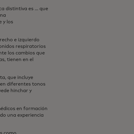
 distintiva es ... que
ona
 y los
recho e izquierdo
onidos respiratorios
ente los cambios que
s, tienen en el
ta, que incluye
e en diferentes tonos
uede hinchar y
 médicos en formación
ndo una experiencia
os como