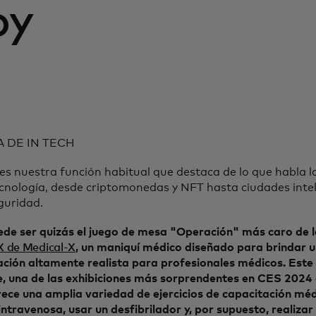
oy
 DE IN TECH
 es nuestra función habitual que destaca de lo que habla 
ecnología, desde criptomonedas y NFT hasta ciudades intel
guridad.
ede ser quizás el juego de mesa "Operación" más caro de l
 de Medical-X
, un maniquí médico diseñado para brindar u
ación altamente realista para profesionales médicos. Este
e, una de las exhibiciones más sorprendentes en CES 2024 a
rece una amplia variedad de ejercicios de capacitación mé
intravenosa, usar un desfibrilador y, por supuesto, realizar