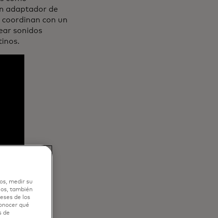
un adaptador de
e coordinan con un
ear sonidos
tinos.
os, medir su
ios, también
eses de los
conocer qué
s de