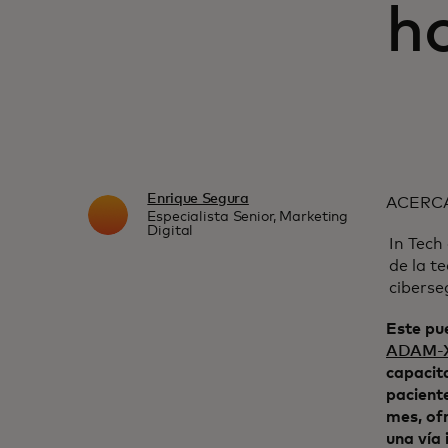
h
Enrique Segura
ACERCA
Especialista Senior, Marketing
Digital
In Tech
de la t
ciberse
Este pu
ADAM-X
capacit
pacient
mes, of
una vía 