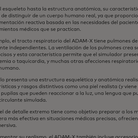
 esqueleto hasta la estructura anatómica, su característica
il de distinguir de un cuerpo humano real, ya que proporci
imentación reactiva basada en las necesidades del paciente
mientos médicos que se practican.
mplo, el tracto respiratorio del ADAM-X tiene pulmones de
nte independientes. La ventilación de los pulmones crea s
cisos y esta característica permite que el simulador pres
emia o taquicardia, y muchas otras afecciones respiratoria
 humano.
lo presenta una estructura esquelética y anatómica realis
ísticas y rasgos distintivos como una piel realista (y vien
, pupilas que pueden reaccionar a la luz, una lengua que p
circulante simulada.
vel de detalle extremo tiene como objetivo preparar a los
ra más efectiva en situaciones médicas precisas, ofrecie
ersiva.
mentar su realismo, el ADAM-X también incluye accesori