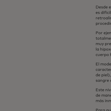
Desde el
es difíc
retroal
procedi
Por eje
totalme
muy pre
la hipox
cuerpo
El mode
caracter
de piel)
sangre 
Este ni
de mane
más inm
Para au