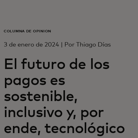
Para ti
Para empresas
COLUMNA DE OPINIÓN
3 de enero de 2024 | Por Thiago Días
Para el mundo
El futuro de los
Para innovadores
pagos es
Noticias y tendencias
sostenible,
inclusivo y, por
ende, tecnológico