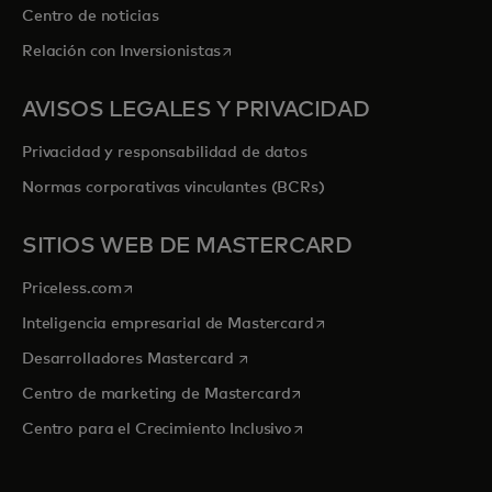
Centro de noticias
se abre en una pestaña nueva
Relación con Inversionistas
AVISOS LEGALES Y PRIVACIDAD
Privacidad y responsabilidad de datos
Normas corporativas vinculantes (BCRs)
SITIOS WEB DE MASTERCARD
se abre en una pestaña nueva
Priceless.com
se abre en una pestaña
Inteligencia empresarial de Mastercard
se abre en una pestaña nueva
Desarrolladores Mastercard
se abre en una pestaña nu
Centro de marketing de Mastercard
se abre en una pestaña nu
Centro para el Crecimiento Inclusivo