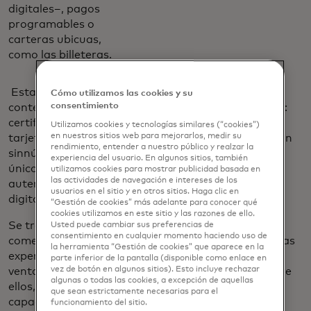
digitales–, pagos
programables o
carteras ubicuas,
como las billeteras.
Estas últimas evolucionarán de tal forma que
Cómo utilizamos las cookies y su
consentimiento
contendrán todo tipo de documentos y datos útiles:
certificados y recetas médicas, licencia de manejar,
Utilizamos cookies y tecnologías similares (“cookies”)
en nuestros sitios web para mejorarlos, medir su
tarjetas de acceso a la oficina y contraseñas para un
rendimiento, entender a nuestro público y realzar la
sinnúmero de servicios que ocupamos a diario. Un
experiencia del usuario. En algunos sitios, también
único centro de control que nos permitirá
utilizamos cookies para mostrar publicidad basada en
las actividades de navegación e intereses de los
autenticarnos en múltiples situaciones, física o
usuarios en el sitio y en otros sitios. Haga clic en
digitalmente.
“Gestión de cookies” más adelante para conocer qué
cookies utilizamos en este sitio y las razones de ello.
Se trata de buenas noticias para consumidores,
Usted puede cambiar sus preferencias de
consentimiento en cualquier momento haciendo uso de
comercios y compañías. Estos cambios mejorarán las
la herramienta “Gestión de cookies” que aparece en la
experiencias de pago, los procesos de gestión de
parte inferior de la pantalla (disponible como enlace en
vez de botón en algunos sitios). Esto incluye rechazar
ventas y abrirán la puerta a mayores desafíos. Entre
algunas o todas las cookies, a excepción de aquellas
ellos, uno que hoy está cobrando relevancia por su
que sean estrictamente necesarias para el
capacidad transformadora e integradora en la
funcionamiento del sitio.