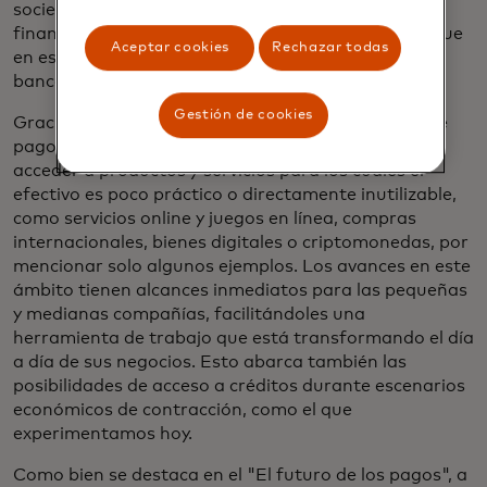
sociedad, es la generación de productos y servicios
financieros inclusivos, que den cabida a personas que
Aceptar cookies
Rechazar todas
en este minuto no tienen acceso a la oferta de la
banca tradicional.
Gestión de cookies
Gracias a los progresos que logramos en medios de
pago digitales, cada vez más personas pueden
acceder a productos y servicios para los cuales el
efectivo es poco práctico o directamente inutilizable,
como servicios online y juegos en línea, compras
internacionales, bienes digitales o criptomonedas, por
mencionar solo algunos ejemplos. Los avances en este
ámbito tienen alcances inmediatos para las pequeñas
y medianas compañías, facilitándoles una
herramienta de trabajo que está transformando el día
a día de sus negocios. Esto abarca también las
posibilidades de acceso a créditos durante escenarios
económicos de contracción, como el que
experimentamos hoy.
Como bien se destaca en el "El futuro de los pagos", a