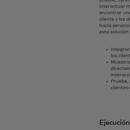
posible, Sync
interactuar m
encontrar una
cliente y los
hacia servici
esta solución
Integrar
los clie
Muestra 
directam
interacc
Pruebe, 
clientes
Ejecución