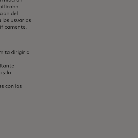
ermitieran
nificaba
ción del
 los usuarios
íficamente,
ita dirigir a
itante
 y la
es con los