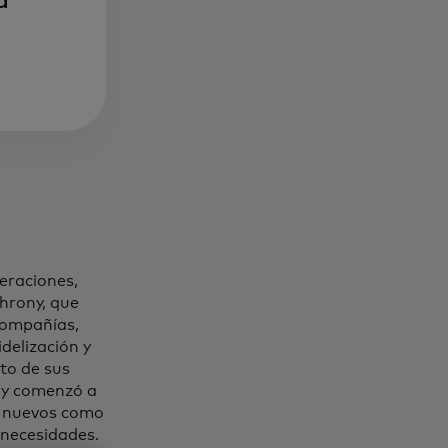
a
peraciones,
chrony, que
compañías,
idelización y
to de sus
e y comenzó a
to nuevos como
 necesidades.