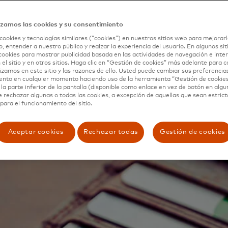
urrió a Dynamic Yield, aprovechando las diversas capacid
omendaciones de la plataforma para poner de inmediato,
izamos las cookies y su consentimiento
do con nuevas campañas y estrategias digitales para con
es. Esta alianza demostró ser exitosa para el líder financie
cookies y tecnologías similares (“cookies”) en nuestros sitios web para mejorarl
, entender a nuestro público y realzar la experiencia del usuario. En algunos sit
 un aumento del 7% en la tasa de conversión de solicitude
cookies para mostrar publicidad basada en las actividades de navegación e inter
clientes.
 el sitio y en otros sitios. Haga clic en “Gestión de cookies” más adelante para 
lizamos en este sitio y las razones de ello. Usted puede cambiar sus preferencia
ento en cualquier momento haciendo uso de la herramienta “Gestión de cookie
la parte inferior de la pantalla (disponible como enlace en vez de botón en algun
e rechazar algunas o todas las cookies, a excepción de aquellas que sean estri
para el funcionamiento del sitio.
Aceptar cookies
Rechazar todas
Gestión de cookies