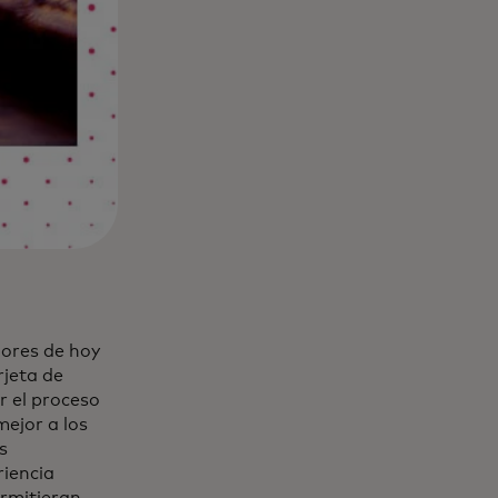
dores de hoy
jeta de
r el proceso
mejor a los
s
riencia