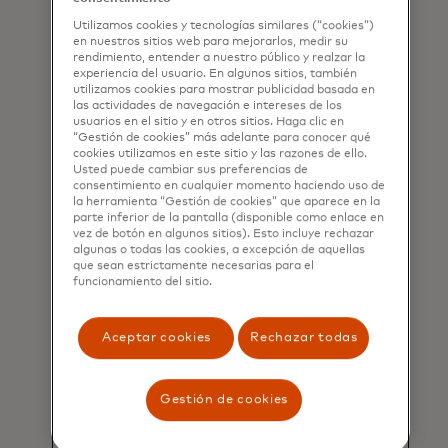
mundo realizan experimentos para
Utilizamos cookies y tecnologías similares (“cookies”)
validar sus estrategias. Si bien las
en nuestros sitios web para mejorarlos, medir su
pruebas ayudan a tomar mejores
rendimiento, entender a nuestro público y realzar la
experiencia del usuario. En algunos sitios, también
decisiones, es imposible obtener
utilizamos cookies para mostrar publicidad basada en
este beneficio sin los análisis, la
las actividades de navegación e intereses de los
tecnología y los procesos
usuarios en el sitio y en otros sitios. Haga clic en
“Gestión de cookies” más adelante para conocer qué
adecuados.
cookies utilizamos en este sitio y las razones de ello.
Usted puede cambiar sus preferencias de
Las compañías primero deben
consentimiento en cualquier momento haciendo uso de
la herramienta “Gestión de cookies” que aparece en la
averiguar exactamente lo que
parte inferior de la pantalla (disponible como enlace en
quieren aprender. Los
vez de botón en algunos sitios). Esto incluye rechazar
experimentos sin un propósito
algunas o todas las cookies, a excepción de aquellas
que sean estrictamente necesarias para el
claro o los que se ejecutan
funcionamiento del sitio.
incorrectamente pueden arrojar
resultados inválidos y engañosos.
Cuando se ejecuta correctamente y
Aceptar cookies
Rechazar todas
con los análisis adecuados, la
experimentación empresarial es un
Gestión de cookies
enfoque iterativo que conduce a
mediciones claras y decisiones
basadas en datos que pueden