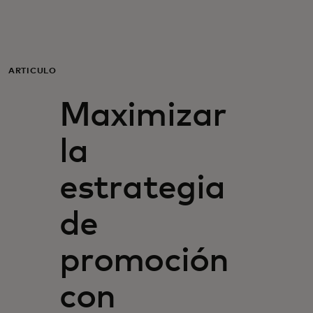
Para ti
Para empresas
ARTÍCULO
Maximizar
Para el mundo
la
Para innovadores
estrategia
Noticias y tendencias
de
promoción
con