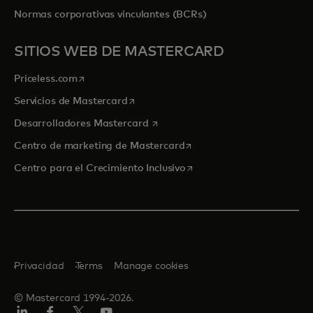
Normas corporativas vinculantes (BCRs)
SITIOS WEB DE MASTERCARD
se abre en una pestaña nueva
Priceless.com
se abre en una pestaña nueva
Servicios de Mastercard
se abre en una pestaña nueva
Desarrolladores Mastercard
se abre en una pestaña nu
Centro de marketing de Mastercard
se abre en una pestaña nu
Centro para el Crecimiento Inclusivo
Privacidad
Terms
Manage cookies
© Mastercard 1994-2026.