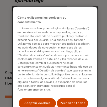
aprendo algo
realmente de
SpendingPulse ™ y de
Cómo utilizamos las cookies y su
personas que están
consentimiento
muy cerca de la
Utilizamos cookies y tecnologías similares (“cookies”)
en nuestros sitios web para mejorarlos, medir su
economía
rendimiento, entender a nuestro público y realzar la
experiencia del usuario. En algunos sitios, también
estadounidense y de
utilizamos cookies para mostrar publicidad basada en
las actividades de navegación e intereses de los
algunos de los factores
usuarios en el sitio y en otros sitios. Haga clic en
“Gestión de cookies” más adelante para conocer qué
que la afectan.
cookies utilizamos en este sitio y las razones de ello.
Usted puede cambiar sus preferencias de
consentimiento en cualquier momento haciendo uso de
la herramienta “Gestión de cookies” que aparece en la
Simon Farrow
, Director Global de
parte inferior de la pantalla (disponible como enlace en
Desempeño Empresarial, Tao Group
vez de botón en algunos sitios). Esto incluye rechazar
algunas o todas las cookies, a excepción de aquellas
Hospitality
que sean estrictamente necesarias para el
funcionamiento del sitio.
Aceptar cookies
Rechazar todas