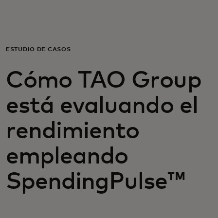
Para ti
Para empresas
ESTUDIO DE CASOS
Cómo TAO Group
Para el mundo
está evaluando el
Para innovadores
rendimiento
Noticias y tendencias
empleando
SpendingPulse™