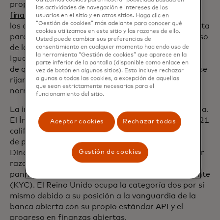
utilizamos cookies para mostrar publicidad basada en
propuesta de la UE sobre
el acceso a los datos
las actividades de navegación e intereses de los
financieros (FIDA)
va específicamente más allá de
usuarios en el sitio y en otros sitios. Haga clic en
“Gestión de cookies” más adelante para conocer qué
los datos de las cuentas de pago de la banca abierta
cookies utilizamos en este sitio y las razones de ello.
para “establecer un marco que rija el acceso y el uso
Usted puede cambiar sus preferencias de
de los datos de los clientes en el sector financiero”.
consentimiento en cualquier momento haciendo uso de
la herramienta “Gestión de cookies” que aparece en la
Igualmente importante es que señala la necesidad
parte inferior de la pantalla (disponible como enlace en
de que las instituciones financieras de toda la UE se
vez de botón en algunos sitios). Esto incluye rechazar
algunas o todas las cookies, a excepción de aquellas
rijan por el mismo marco jurídico y las mismas
que sean estrictamente necesarias para el
normas técnicas.
funcionamiento del sitio.
La importancia de los estándares es bien entendida.
El Índice de Preparación para la Banca Abierta 2021
Aceptar cookies
Rechazar todas
califica a diez países europeos en cinco categorías
de preparación. Los países nórdicos de Suecia,
Dinamarca y Noruega ocupan la categoría uno por
Gestión de cookies
razones que incluyen sus identificaciones digitales
pannórdicas y soluciones de conocimiento del cliente
(KYC). El Reino Unido ocupa la categoría dos por sí
mismo debido a su posición a la vanguardia de la
banca abierta con su propio estándar API y el
progreso en finanzas abiertas.