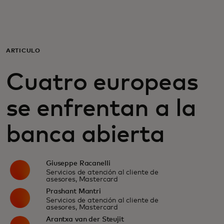
Para ti
Para empresas
ARTÍCULO
Cuatro europeas
Para el mundo
se enfrentan a la
Para innovadores
banca abierta
Noticias y tendencias
Giuseppe Racanelli
Servicios de atención al cliente de
asesores, Mastercard
Prashant Mantri
Servicios de atención al cliente de
asesores, Mastercard
Arantxa van der Steujit