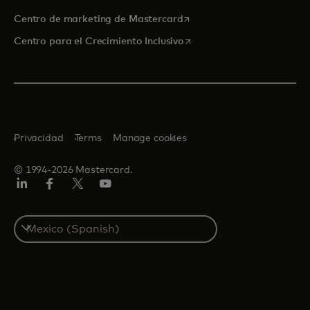
se abre en una pestaña nu
Centro de marketing de Mastercard
se abre en una pestaña nu
Centro para el Crecimiento Inclusivo
Privacidad
Terms
Manage cookies
© 1994-2026 Mastercard.
LinkedIn
Facebook
Twitter/X
YouTube
Select
a
country