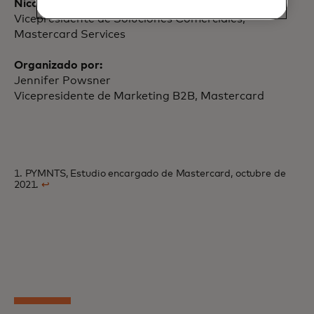
Nicole Radil
Vicepresidente de Soluciones Comerciales,
Mastercard Services
Organizado por:
Jennifer Powsner
Vicepresidente de Marketing B2B, Mastercard
1. PYMNTS, Estudio encargado de Mastercard, octubre de
2021.
↩