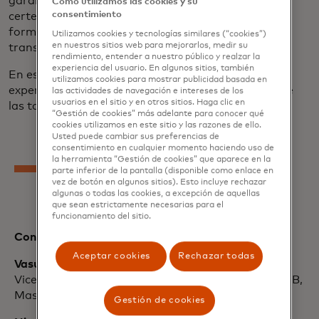
garantizar que los proveedores reciban el pago con
Cómo utilizamos las cookies y su
consentimiento
certeza, las tarjetas virtuales están redefiniendo la
forma en que las compañías manejan las
Utilizamos cookies y tecnologías similares (“cookies”)
en nuestros sitios web para mejorarlos, medir su
transacciones financieras.
rendimiento, entender a nuestro público y realzar la
experiencia del usuario. En algunos sitios, también
En este webinar, diseñado para principiantes y
utilizamos cookies para mostrar publicidad basada en
expertos en pagos, aprenderás los fundamentos de
las actividades de navegación e intereses de los
usuarios en el sitio y en otros sitios. Haga clic en
las tarjetas virtuales y cómo usarlas en tu negocio.
“Gestión de cookies” más adelante para conocer qué
cookies utilizamos en este sitio y las razones de ello.
Usted puede cambiar sus preferencias de
consentimiento en cualquier momento haciendo uso de
la herramienta “Gestión de cookies” que aparece en la
parte inferior de la pantalla (disponible como enlace en
vez de botón en algunos sitios). Esto incluye rechazar
algunas o todas las cookies, a excepción de aquellas
que sean estrictamente necesarias para el
funcionamiento del sitio.
Conoce a nuestros ponentes
Aceptar cookies
Rechazar todas
Vasudha Ramachandran
Vicepresidente sénior, producto y diseño digital B2B,
Mastercard
Gestión de cookies