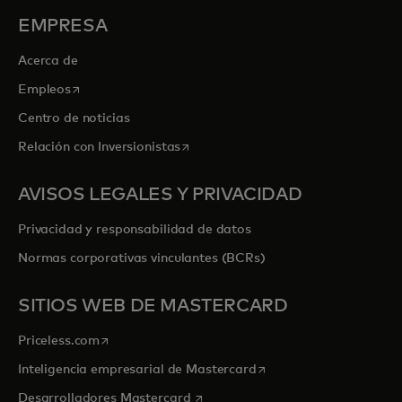
EMPRESA
Acerca de
se abre en una pestaña nueva
Empleos
Centro de noticias
se abre en una pestaña nueva
Relación con Inversionistas
AVISOS LEGALES Y PRIVACIDAD
Privacidad y responsabilidad de datos
Normas corporativas vinculantes (BCRs)
SITIOS WEB DE MASTERCARD
se abre en una pestaña nueva
Priceless.com
se abre en una pestaña
Inteligencia empresarial de Mastercard
se abre en una pestaña nueva
Desarrolladores Mastercard