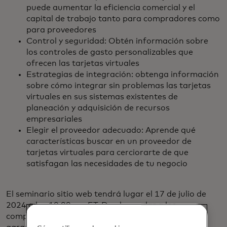
puede aumentar la eficiencia comercial y el
capital de trabajo tanto para compradores como
para proveedores
Control y seguridad: Obtén información sobre
los controles de gasto personalizables que
ofrecen las tarjetas virtuales
Estrategias de integración: obtenga información
sobre cómo integrar sin problemas las tarjetas
virtuales en sus sistemas existentes de
planeación y adquisición de recursos
empresariales
Elegir el proveedor adecuado: Aprende qué
características buscar en un proveedor de
tarjetas virtuales para cerciorarte de que
satisfagan las necesidades de tu negocio
El seminario sitio web tendrá lugar el 17 de julio de
2024 a las 10:00 am ET. Desde ayudar a los
compradores a simplificar las compras hasta