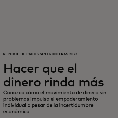
Para ti
Para empresas
Para el mundo
REPORTE DE PAGOS SIN FRONTERAS 2023
Para innovadores
Hacer que el
Noticias y tendencias
dinero rinda más
Conozca cómo el movimiento de dinero sin
problemas impulsa el empoderamiento
individual a pesar de la incertidumbre
económica