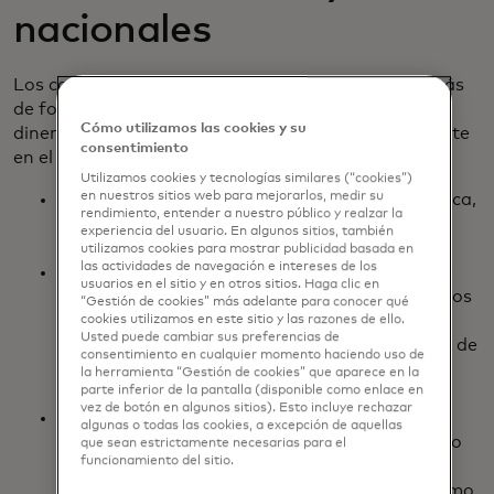
nacionales
Los consumidores esperan y dependen cada vez más
de formas rápidas, seguras y confiables de mover
Cómo utilizamos las cookies y su
dinero dentro y fuera de las fronteras, especialmente
consentimiento
en el clima económico actual.
Utilizamos cookies y tecnologías similares (“cookies”)
en nuestros sitios web para mejorarlos, medir su
Más consumidores buscan seguridad económica,
rendimiento, entender a nuestro público y realzar la
lo que está impulsando la migración de
experiencia del usuario. En algunos sitios, también
trabajadores y sus planes de reubicación.
utilizamos cookies para mostrar publicidad basada en
las actividades de navegación e intereses de los
El fraude sigue siendo una preocupación clave
usuarios en el sitio y en otros sitios. Haga clic en
para los consumidores a la hora de enviar pagos
“Gestión de cookies” más adelante para conocer qué
transfronterizos, ya que 4 de cada 10 sienten
cookies utilizamos en este sitio y las razones de ello.
Usted puede cambiar sus preferencias de
que tienen más probabilidades de ser víctimas de
consentimiento en cualquier momento haciendo uso de
fraude en un pago transfronterizo que en un
la herramienta “Gestión de cookies” que aparece en la
parte inferior de la pantalla (disponible como enlace en
pago nacional.
vez de botón en algunos sitios). Esto incluye rechazar
Los pagos transfronterizos tardíos o fallidos
algunas o todas las cookies, a excepción de aquellas
tienen un impacto negativo inmediato y a largo
que sean estrictamente necesarias para el
funcionamiento del sitio.
plazo en el bienestar de los consumidores. El
76% no pudo mantener de alguna manera como