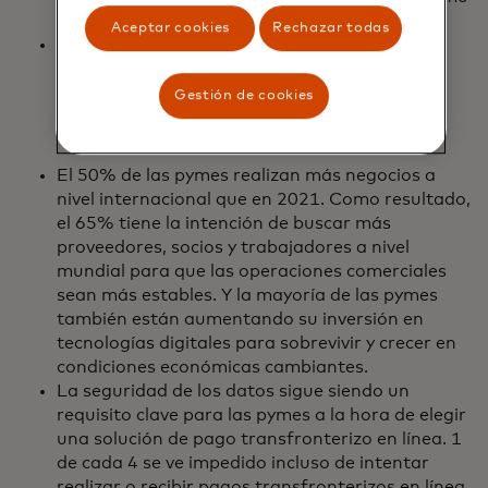
resultado de un pago atrasado o fallido.
Aceptar cookies
Rechazar todas
Las pymes son cada vez más globales, lo que
genera la necesidad de soluciones de pago
transfronterizas rápidas y seguras.
Gestión de cookies
El 50% de las pymes realizan más negocios a
nivel internacional que en 2021. Como resultado,
el 65% tiene la intención de buscar más
proveedores, socios y trabajadores a nivel
mundial para que las operaciones comerciales
sean más estables. Y la mayoría de las pymes
también están aumentando su inversión en
tecnologías digitales para sobrevivir y crecer en
condiciones económicas cambiantes.
La seguridad de los datos sigue siendo un
requisito clave para las pymes a la hora de elegir
una solución de pago transfronterizo en línea. 1
de cada 4 se ve impedido incluso de intentar
realizar o recibir pagos transfronterizos en línea