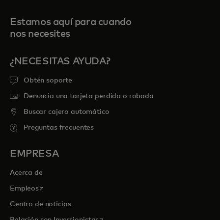
Estamos aquí para cuando
nos necesites
¿NECESITAS AYUDA?
Obtén soporte
Denuncia una tarjeta perdida o robada
Buscar cajero automático
Preguntas frecuentes
EMPRESA
Acerca de
se abre en una pestaña nueva
Empleos
Centro de noticias
se abre en una pestaña nueva
Relación con Inversionistas