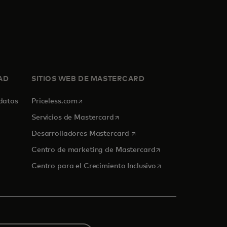
AD
SITIOS WEB DE MASTERCARD
se abre en una pestaña nueva
 datos
Priceless.com
se abre en una pestaña nueva
Servicios de Mastercard
se abre en una pestaña nue
Desarrolladores Mastercard
se abre en una pest
Centro de marketing de Mastercard
se abre en una pest
Centro para el Crecimiento Inclusivo