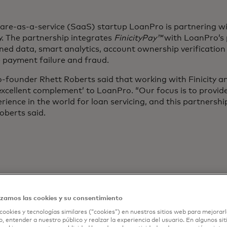
re-as-a-service (SaaS) startup LoanPro is partnering with
 The partnership integrates
FinicityPay™
with LoanPro’s 
d data, smart analytics, account ownership verification 
e payment failure and fraud.
ounder Rhett Roberts said that working with Finicity and 
‘excellent complement’ to LoanPro. “Our focus is to provid
rience in the world for loan servicing, and this partnersh
Roberts said.
izamos las cookies y su consentimiento
cookies y tecnologías similares (“cookies”) en nuestros sitios web para mejorarl
, entender a nuestro público y realzar la experiencia del usuario. En algunos sit