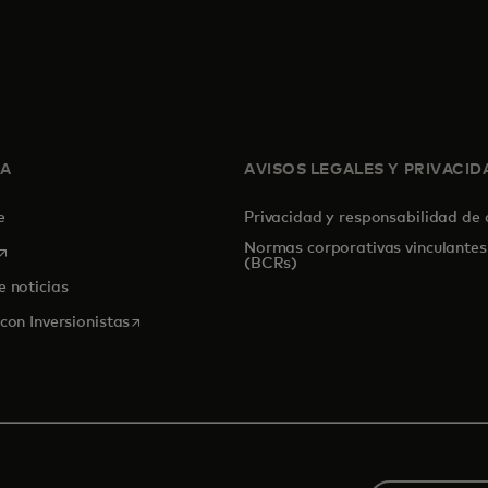
SA
AVISOS LEGALES Y PRIVACID
de
Privacidad y responsabilidad de
Normas corporativas vinculantes
se abre en una pestaña nueva
(BCRs)
e noticias
se abre en una pestaña nueva
con Inversionistas