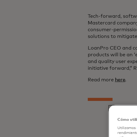
Tech-forward, softwa
Mastercard company.
consumer-permissione
solutions to mitigat
LoanPro CEO and co-f
products will be an 
and quality user expe
initiative forward,” 
Read more
here
.
Cómo util
Utilizamos 
rendimiento