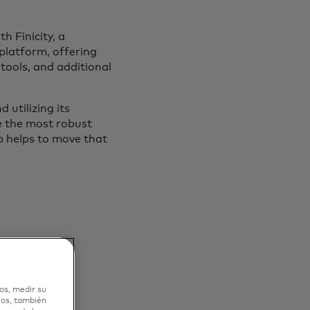
 Finicity, a
platform, offering
tools, and additional
utilizing its
e the most robust
ip helps to move that
os, medir su
ios, también