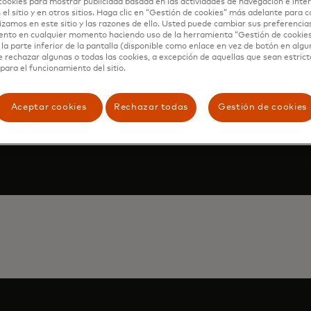
cookies para mostrar publicidad basada en las actividades de navegación e inter
 el sitio y en otros sitios. Haga clic en “Gestión de cookies” más adelante para 
lizamos en este sitio y las razones de ello. Usted puede cambiar sus preferencia
ento en cualquier momento haciendo uso de la herramienta “Gestión de cookie
la parte inferior de la pantalla (disponible como enlace en vez de botón en algun
e rechazar algunas o todas las cookies, a excepción de aquellas que sean estri
para el funcionamiento del sitio.
 demo
Aceptar cookies
Rechazar todas
Gestión de cookies
m to learn how Mastercard can enhance your business th
 services.