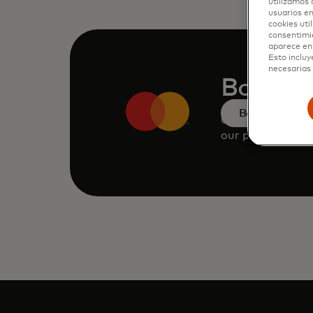
utilizamos 
usuarios en
cookies uti
consentimi
aparece en 
Esto incluy
necesarias 
Book a
Book a demo
Consult our tea
our products and