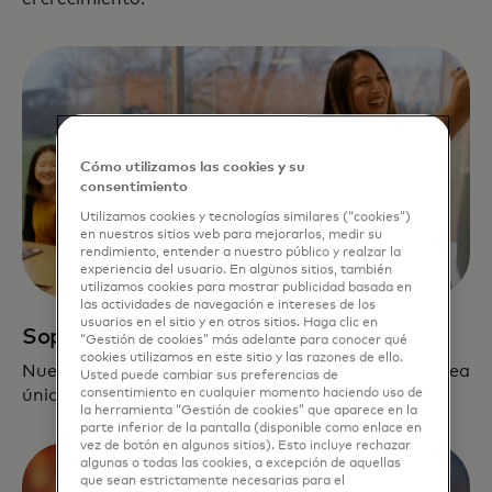
Cómo utilizamos las cookies y su
consentimiento
Utilizamos cookies y tecnologías similares (“cookies”)
en nuestros sitios web para mejorarlos, medir su
rendimiento, entender a nuestro público y realzar la
experiencia del usuario. En algunos sitios, también
utilizamos cookies para mostrar publicidad basada en
las actividades de navegación e intereses de los
usuarios en el sitio y en otros sitios. Haga clic en
Soporte dedicado
“Gestión de cookies” más adelante para conocer qué
cookies utilizamos en este sitio y las razones de ello.
Nuestro equipo se dedica a crear un pipeline que sea
Usted puede cambiar sus preferencias de
único y relevante para cada compañía.
consentimiento en cualquier momento haciendo uso de
la herramienta “Gestión de cookies” que aparece en la
parte inferior de la pantalla (disponible como enlace en
vez de botón en algunos sitios). Esto incluye rechazar
algunas o todas las cookies, a excepción de aquellas
que sean estrictamente necesarias para el