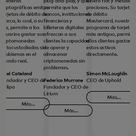
billeteras
plug-and-play, y que
dinero fiat y metales
criptográficas emitan
permite que los
preciosos. Su tarjeta
tarjetas de débito de
bancos, instituciones
de débito
marca, lo cual, a su
financieras y
Mastercard, nuestro
vez, permite a los
billeteras digitales
programa de tarjetas
usuarios gastar sus
ofrezcan a sus
más antiguo, permite
criptomonedas
clientes la capacidad
a los clientes gastar
autocustodiadas sin
de operar y
estos activos
problemas en el
almacenar
directamente.
mundo real.
criptomonedas sin
problemas.
Axel Cateland
Simon McLoughlin
Fundador y CEO de
Federico Murrone
CEO de Uphold
Kulipa
Fundador y CEO de
Lirium
Más
Más
se ab
información
Más
se abre en una pestaña nueva
información
se abre en una pestaña 
información