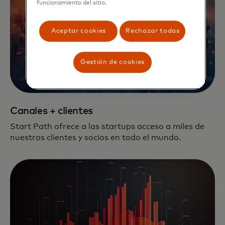
funcionamiento del sitio.
Aceptar cookies
Rechazar todas
Gestión de cookies
Canales + clientes
Start Path ofrece a las startups acceso a miles de
nuestros clientes y socios en todo el mundo.