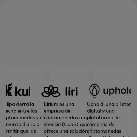
Kulipa cierra la
Lirium es una
Uphold, una billetera
brecha entre las
empresa de
digital y una
criptomonedas y el
criptomoneda como
plataforma de
comercio diario al
servicio (CaaS) que
comercio de
permitir que las
ofrece una solución
criptomonedas,