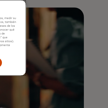
os, medir su
ios, también
ra cómo habilitamos decisiones
eses de los
s inteligentes y rápidas que
conocer qué
s de
mentan la seguridad y hacen que
s” que
os sitios).
da punto de contacto cuente.
ctamente