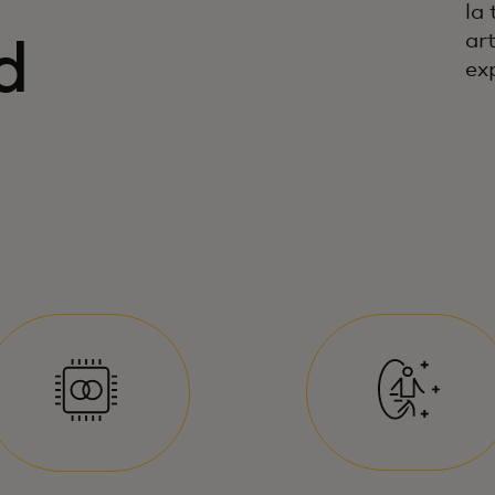
la 
ar
d
ex