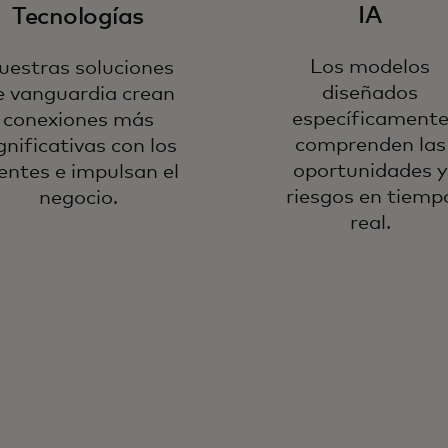
IA
Tecnologías
Los modelos
uestras soluciones
diseñados
e vanguardia crean
específicament
conexiones más
comprenden las
gnificativas con los
oportunidades y
ientes e impulsan el
riesgos en tiemp
negocio.
real.