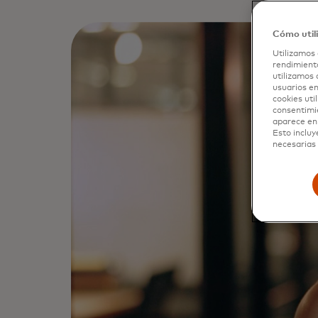
Cómo util
Utilizamos 
rendimiento
utilizamos 
usuarios en
cookies uti
consentimi
aparece en 
Esto incluy
necesarias 