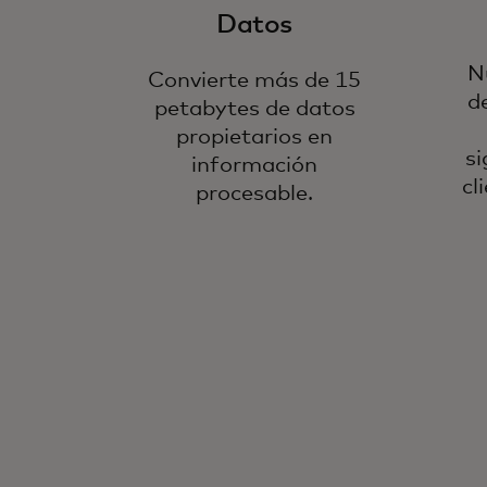
Datos
N
Convierte más de 15
d
petabytes de datos
propietarios en
si
información
cl
procesable.