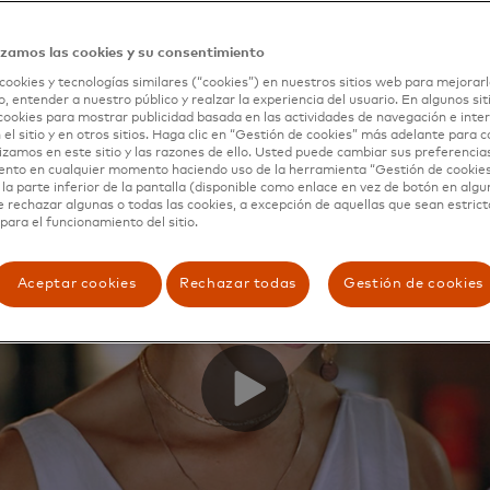
izamos las cookies y su consentimiento
cookies y tecnologías similares (“cookies”) en nuestros sitios web para mejorarl
, entender a nuestro público y realzar la experiencia del usuario. En algunos sit
Mi
cookies para mostrar publicidad basada en las actividades de navegación e inter
má
 el sitio y en otros sitios. Haga clic en “Gestión de cookies” más adelante para 
lizamos en este sitio y las razones de ello. Usted puede cambiar sus preferencia
au
ento en cualquier momento haciendo uso de la herramienta “Gestión de cookie
la parte inferior de la pantalla (disponible como enlace en vez de botón en algun
ca
e rechazar algunas o todas las cookies, a excepción de aquellas que sean estri
para el funcionamiento del sitio.
Aceptar cookies
Rechazar todas
Gestión de cookies