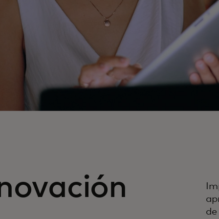
nnovación
Im
ap
de