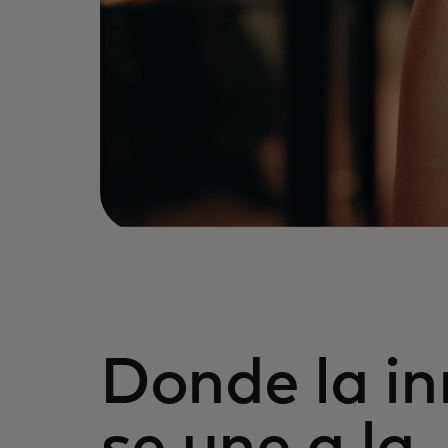
Donde la i
se une a la