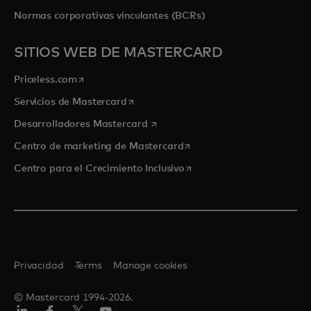
Normas corporativas vinculantes (BCRs)
SITIOS WEB DE MASTERCARD
se abre en una pestaña nueva
Priceless.com
se abre en una pestaña nueva
Servicios de Mastercard
se abre en una pestaña nueva
Desarrolladores Mastercard
se abre en una pestaña nu
Centro de marketing de Mastercard
se abre en una pestaña nu
Centro para el Crecimiento Inclusivo
Privacidad
Terms
Manage cookies
© Mastercard 1994-2026.