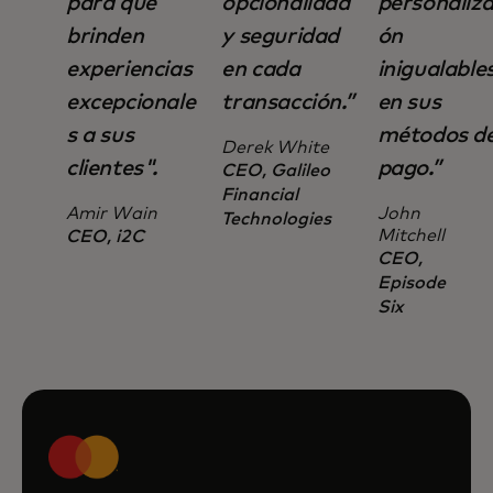
para que
opcionalidad
personaliza
brinden
y seguridad
ón
experiencias
en cada
inigualable
excepcionale
transacción.”
en sus
s a sus
métodos d
Derek White
clientes".
pago.”
CEO, Galileo
Financial
Amir Wain
John
Technologies
Mitchell
CEO, i2C
CEO,
Episode
Six