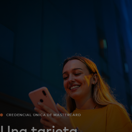
Para ti
Para empresas
Para el mundo
Para innovadores
Noticias y tendencias
CREDENCIAL ÚNICA DE MASTERCARD
Una tarjeta,