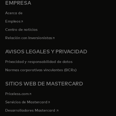
EMPRESA
Acerca de
se abre en una pestaña nueva
Empleos
Centro de noticias
se abre en una pestaña nueva
Relación con Inversionistas
AVISOS LEGALES Y PRIVACIDAD
Privacidad y responsabilidad de datos
Normas corporativas vinculantes (BCRs)
SITIOS WEB DE MASTERCARD
se abre en una pestaña nueva
Priceless.com
se abre en una pestaña nueva
Servicios de Mastercard
se abre en una pestaña nueva
Desarrolladores Mastercard