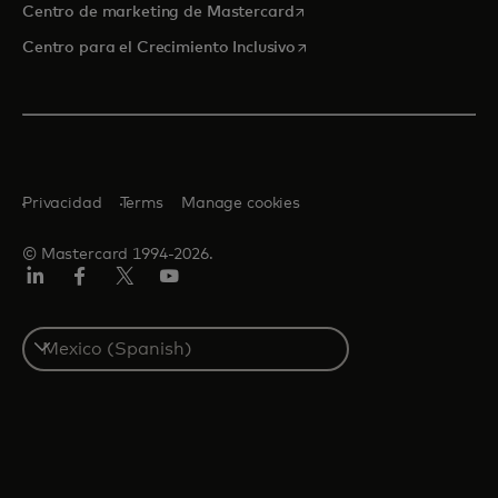
se abre en una pestaña nu
Centro de marketing de Mastercard
se abre en una pestaña nu
Centro para el Crecimiento Inclusivo
Privacidad
Terms
Manage cookies
© Mastercard 1994-2026.
LinkedIn
Facebook
Twitter/X
YouTube
Select
a
country