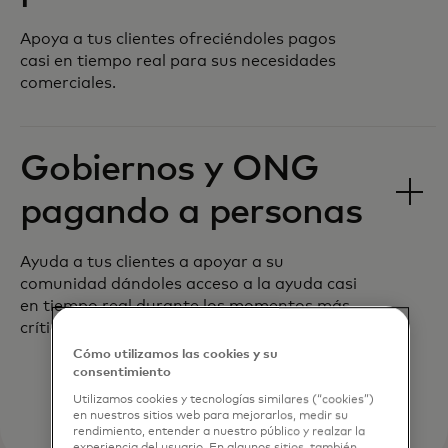
Apoya a tus clientes ofreciéndoles pagos
casi en tiempo real para sus necesidades
comerciales.
Gobiernos y ONG
pagando a personas
Ayuda a tus clientes a apoyar a su
comunidad dándoles acceso a la ayuda casi
en tiempo real durante los momentos más
críticos.
Cómo utilizamos las cookies y su
consentimiento
Utilizamos cookies y tecnologías similares (“cookies”)
en nuestros sitios web para mejorarlos, medir su
rendimiento, entender a nuestro público y realzar la
experiencia del usuario. En algunos sitios, también