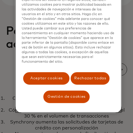
utilizamos cookies para mostrar publicidad basada en
las actividades de navegación e intereses de los
usuarios en el sitio y en otros sitios. Haga clic en
“Gestión de cookies” más adelante para conocer qué
cookies utilizamos en este sitio y las razones de ello.
Perspectivas
Usted puede cambiar sus preferencias de
consentimiento en cualquier momento haciendo uso de
la herramienta “Gestión de cookies” que aparece en la
accionables
parte inferior de la pantalla (disponible como enlace en
vez de botón en algunos sitios). Esto incluye rechazar
algunas o todas las cookies, a excepción de aquellas
que sean estrictamente necesarias para el
funcionamiento del sitio.
Aceptar cookies
Rechazar todas
INCLUSIÓN
Gestión de cookies
Cómo una fintech aumentó las activaciones de
Forjar un camino hacia remesas
Más información
cuentas en un 118 %
digitales inclusivas y asequibles
Cómo AIK Banka encontró un posible aumento del
30 % en el volumen de transacciones
Synchrony aumenta las solicitudes de tarjetas de
crédito con personalización