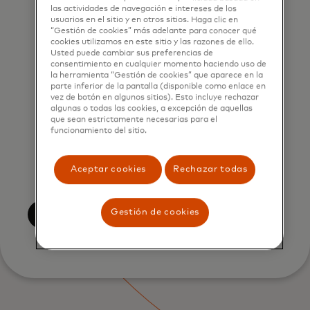
consentimiento en cualquier
las actividades de navegación e intereses de los
momento, sin cargo, utilizando el
usuarios en el sitio y en otros sitios. Haga clic en
“Gestión de cookies” más adelante para conocer qué
enlace de exclusión proporcionado
cookies utilizamos en este sitio y las razones de ello.
en cada correo electrónico.
Usted puede cambiar sus preferencias de
consentimiento en cualquier momento haciendo uso de
Reconozco que mis datos
la herramienta “Gestión de cookies” que aparece en la
parte inferior de la pantalla (disponible como enlace en
personales serán procesados de
vez de botón en algunos sitios). Esto incluye rechazar
acuerdo con el
Aviso de Privacidad
algunas o todas las cookies, a excepción de aquellas
que sean estrictamente necesarias para el
Global de Mastercard
. Al enviar este
funcionamiento del sitio.
formulario, también confirmo que
he leído y acepto los
Términos de
Aceptar cookies
Rechazar todas
uso de Mastercard
.
Gestión de cookies
Envía