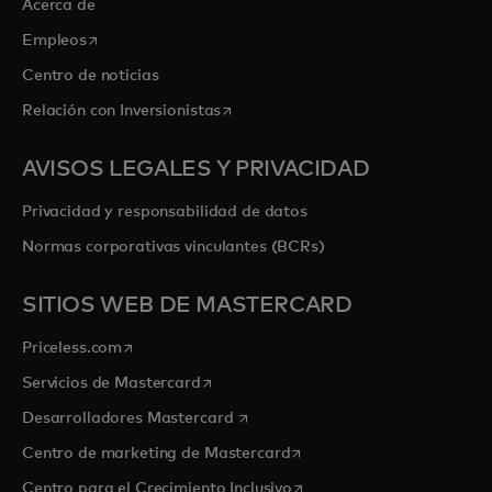
Acerca de
se abre en una pestaña nueva
Empleos
Centro de noticias
se abre en una pestaña nueva
Relación con Inversionistas
AVISOS LEGALES Y PRIVACIDAD
Privacidad y responsabilidad de datos
Normas corporativas vinculantes (BCRs)
SITIOS WEB DE MASTERCARD
se abre en una pestaña nueva
Priceless.com
se abre en una pestaña nueva
Servicios de Mastercard
se abre en una pestaña nueva
Desarrolladores Mastercard
se abre en una pestaña nu
Centro de marketing de Mastercard
se abre en una pestaña nu
Centro para el Crecimiento Inclusivo