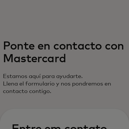
Para ti
Para empresas
Ponte en contacto con
Para el mundo
Mastercard
Para innovadores
Estamos aquí para ayudarte.
Llena el formulario y nos pondremos en
Noticias y tendencias
contacto contigo.