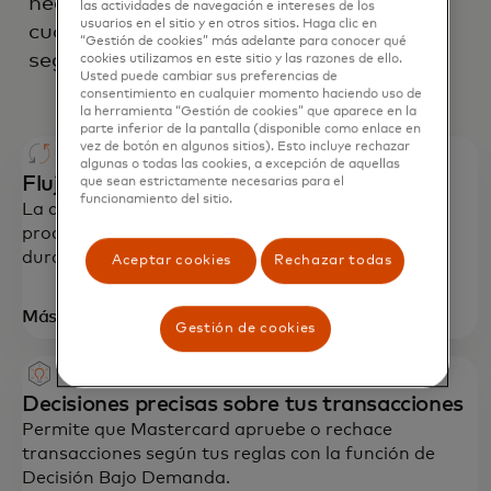
necesites, o para respaldar
las actividades de navegación e intereses de los
usuarios en el sitio y en otros sitios. Haga clic en
cualquier decisión empresarial,
“Gestión de cookies” más adelante para conocer qué
según lo desees.
cookies utilizamos en este sitio y las razones de ello.
Usted puede cambiar sus preferencias de
consentimiento en cualquier momento haciendo uso de
la herramienta “Gestión de cookies” que aparece en la
parte inferior de la pantalla (disponible como enlace en
vez de botón en algunos sitios). Esto incluye rechazar
algunas o todas las cookies, a excepción de aquellas
Flujo de pagos sin interrupciones
que sean estrictamente necesarias para el
funcionamiento del sitio.
La autorización de respaldo garantiza un
procesamiento de pagos ininterrumpido, incluso
durante interrupciones.
Aceptar cookies
Rechazar todas
se abre en una pestaña nueva
Más información
Gestión de cookies
Decisiones precisas sobre tus transacciones
Permite que Mastercard apruebe o rechace
transacciones según tus reglas con la función de
Decisión Bajo Demanda.