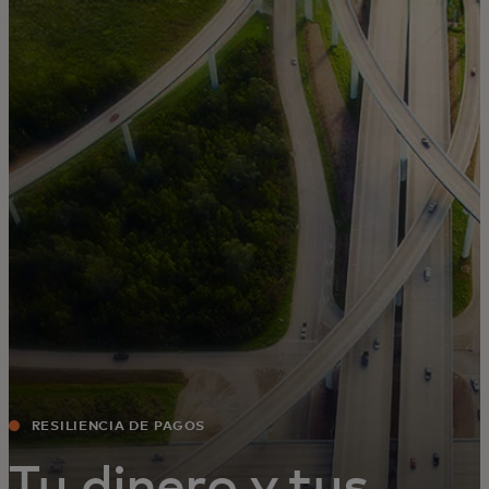
Para ti
Para empresas
Para el mundo
Para innovadores
Noticias y tendencias
RESILIENCIA DE PAGOS
Tu dinero y tus