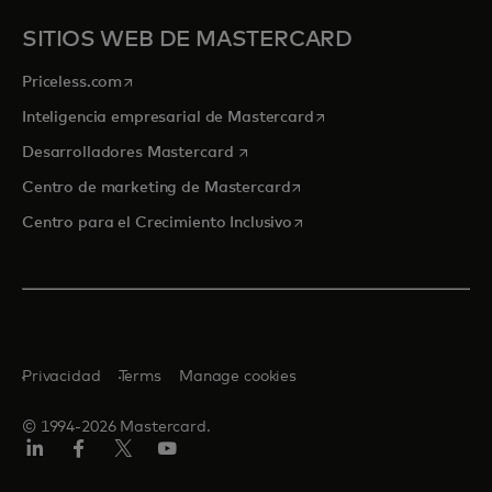
SITIOS WEB DE MASTERCARD
se abre en una pestaña nueva
Priceless.com
se abre en una pestaña
Inteligencia empresarial de Mastercard
se abre en una pestaña nueva
Desarrolladores Mastercard
se abre en una pestaña nu
Centro de marketing de Mastercard
se abre en una pestaña nu
Centro para el Crecimiento Inclusivo
Privacidad
Terms
Manage cookies
© 1994-2026 Mastercard.
LinkedIn
Facebook
Twitter/X
YouTube