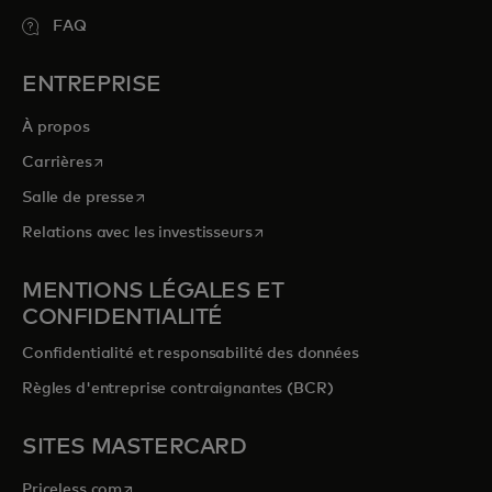
FAQ
ENTREPRISE
À propos
s’ouvre dans un nouvel onglet
Carrières
s’ouvre dans un nouvel onglet
Salle de presse
s’ouvre dans un nouvel onglet
Relations avec les investisseurs
MENTIONS LÉGALES ET
CONFIDENTIALITÉ
Confidentialité et responsabilité des données
Règles d'entreprise contraignantes (BCR)
SITES MASTERCARD
s’ouvre dans un nouvel onglet
Priceless.com