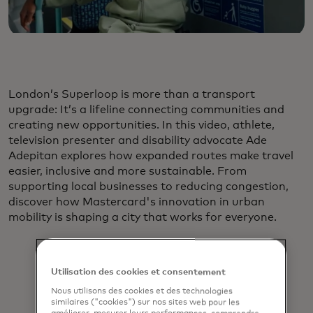
London’s Superloop is more than a transport
upgrade: It’s a lifeline connecting communities and
creating new opportunities. In this video, athlete,
television presenter and disability advocate Ade
Adepitan explores how expanded routes make travel
easier, inclusive and more sustainable. From
supporting local businesses to reducing congestion,
discover how Mastercard's innovation in urban
mobility is shaping a city that works for everyone.
Utilisation des cookies et consentement
Nous utilisons des cookies et des technologies
similaires ("cookies") sur nos sites web pour les