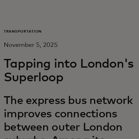
Pour vous
Pour les professionnels
TRANSPORTATION
November 5, 2025
Pour le monde
Tapping into London's
Pour les innovateurs
Superloop
Actualités et tendances
The express bus network
improves connections
between outer London