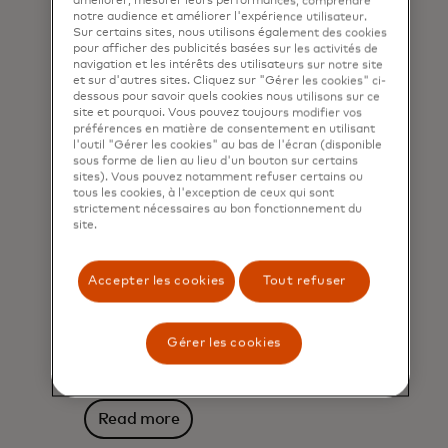
améliorer, mesurer leurs performances, comprendre
notre audience et améliorer l'expérience utilisateur.
Sur certains sites, nous utilisons également des cookies
pour afficher des publicités basées sur les activités de
navigation et les intérêts des utilisateurs sur notre site
et sur d'autres sites. Cliquez sur "Gérer les cookies" ci-
dessous pour savoir quels cookies nous utilisons sur ce
site et pourquoi. Vous pouvez toujours modifier vos
préférences en matière de consentement en utilisant
l'outil "Gérer les cookies" au bas de l'écran (disponible
sous forme de lien au lieu d'un bouton sur certains
sites). Vous pouvez notamment refuser certains ou
tous les cookies, à l'exception de ceux qui sont
Car as mobile wallet?
strictement nécessaires au bon fonctionnement du
site.
The tech gaining speed
Find out how vehicle connectivity
Accepter les cookies
Tout refuser
and in-car payments are simplifying
toll road fees and opening other
new possibilities in mobility
Gérer les cookies
payments.
Read more