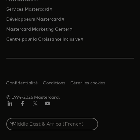
s’ouvre dans un nouvel onglet
Services Mastercard
s’ouvre dans un nouvel onglet
Développeurs Mastercard
s’ouvre dans un nouvel onglet
Mastercard Marketing Center
s’ouvre dans un nouvel ongle
Centre pour la Croissance Inclusive
Confidentialité
Conditions
Gérer les cookies
© 1994-2026 Mastercard.
LinkedIn
Facebook
Twitter/X
YouTube
Select
a
country