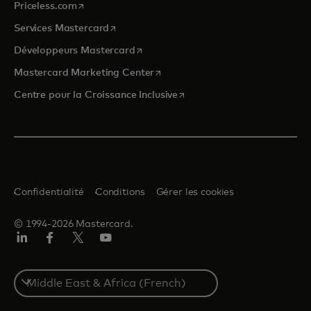
s’ouvre dans un nouvel onglet
Priceless.com
s’ouvre dans un nouvel onglet
Services Mastercard
s’ouvre dans un nouvel onglet
Développeurs Mastercard
s’ouvre dans un nouvel onglet
Mastercard Marketing Center
s’ouvre dans un nouvel ongle
Centre pour la Croissance Inclusive
Confidentialité
Conditions
Gérer les cookies
© 1994-2026 Mastercard.
LinkedIn
Facebook
Twitter/X
YouTube
Select
a
country