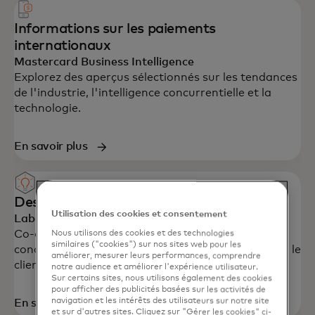
Informations sur les paiements
internationaux
Mastercard Business Intelligence
Explorez des aperçus sélectionnés sur les tendances
de l'industrie, l'intelligence concurrentielle et la
technologie.
En savoir plus
Des ateliers innovants
Utilisation des cookies et consentement
Laboratoires Numériques
Co-créez avec les experts de Mastercard pour
Nous utilisons des cookies et des technologies
similaires ("cookies") sur nos sites web pour les
concevoir des solutions à fort impact, centrées sur le
améliorer, mesurer leurs performances, comprendre
client.
notre audience et améliorer l'expérience utilisateur.
Sur certains sites, nous utilisons également des cookies
pour afficher des publicités basées sur les activités de
navigation et les intérêts des utilisateurs sur notre site
En savoir plus
et sur d'autres sites. Cliquez sur "Gérer les cookies" ci-