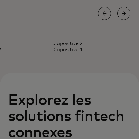
ÉTUDE DE CAS
Diapositive 2
Judo offre une expérience de
Lire le rapport
Diapositive 1
paiement fluide.
Explorez les
solutions fintech
connexes