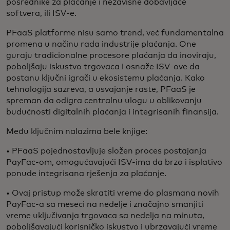
posrednike za plaćanje i nezavisne dobavljače
softvera, ili ISV-e.
PFaaS platforme nisu samo trend, već fundamentalna
promena u načinu rada industrije plaćanja. One
guraju tradicionalne procesore plaćanja da inoviraju,
poboljšaju iskustvo trgovaca i osnaže ISV-ove da
postanu ključni igrači u ekosistemu plaćanja. Kako
tehnologija sazreva, a usvajanje raste, PFaaS je
spreman da odigra centralnu ulogu u oblikovanju
budućnosti digitalnih plaćanja i integrisanih finansija.
Među ključnim nalazima bele knjige:
• PFaaS pojednostavljuje složen proces postajanja
PayFac-om, omogućavajući ISV-ima da brzo i isplativo
ponude integrisana rješenja za plaćanje.
• Ovaj pristup može skratiti vreme do plasmana novih
PayFac-a sa meseci na nedelje i značajno smanjiti
vreme uključivanja trgovaca sa nedelja na minuta,
poboljšavajući korisničko iskustvo i ubrzavajući vreme