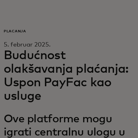
Za vas
Za biznis
PLAĆANJA
5. februar 2025.
Za svijet
Budućnost
olakšavanja plaćanja:
Za inovatore
Uspon PayFac kao
Novosti i trendovi
usluge
Ove platforme mogu
igrati centralnu ulogu u