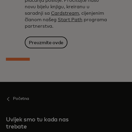
plaćanja posluje. Pročitajte našu
novu bijelu knjigu, kreiranu u
saradnji sa
Cardstream
, cijenjenim
članom našeg
Start Path
programa
partnerstva.
Preuzmite ovde
Početna
Uvijek smo tu kada nas
trebate