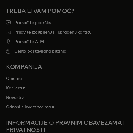
TREBA LI VAM POMOĆ?
Pronađite podršku
Prijavite izgubljenu ili ukradenu karticu
Pronađite ATM
Često postavljana pitanja
KOMPANIJA
O nama
opens in a new tab
Karijera
opens in a new tab
Novosti
opens in a new tab
Odnosi s investitorima
INFORMACIJE O PRAVNIM OBAVEZAMA I
PRIVATNOSTI