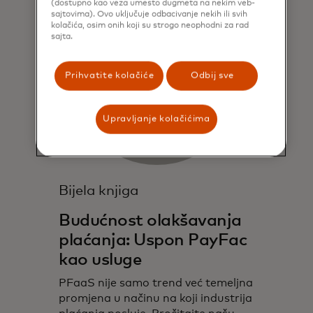
(dostupno kao veza umesto dugmeta na nekim veb-
sajtovima). Ovo uključuje odbacivanje nekih ili svih
kolačića, osim onih koji su strogo neophodni za rad
sajta.
Prihvatite kolačiće
Odbij sve
Upravljanje kolačićima
Bijela knjiga
Budućnost olakšavanja
plaćanja: Uspon PayFac
kao usluge
PFaaS nije samo trend već temeljna
promjena u načinu na koji industrija