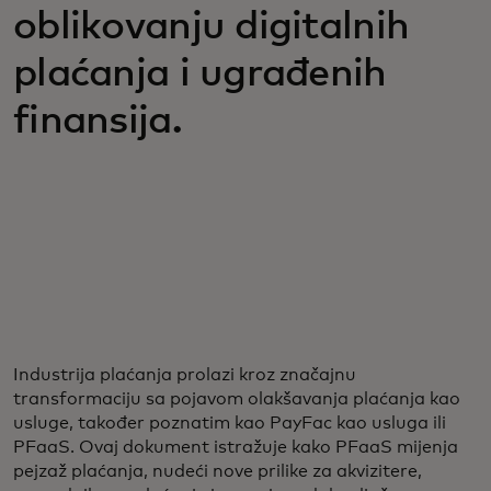
oblikovanju digitalnih
plaćanja i ugrađenih
finansija.
Industrija plaćanja prolazi kroz značajnu
transformaciju sa pojavom olakšavanja plaćanja kao
usluge, također poznatim kao PayFac kao usluga ili
PFaaS. Ovaj dokument istražuje kako PFaaS mijenja
pejzaž plaćanja, nudeći nove prilike za akvizitere,