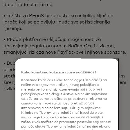
do prihoda platforme.
• Tržište za PFaaS brzo raste, sa nekoliko ključnih
igrača koji se pojavljuju i nude sve sofisticiranija
rješenja.
• PFaaS platforme uključuju mogućnosti za
upravljanje regulatornom usklađenošću i rizicima,
smanjujući rizik za nove PayFac-ove i njihove sponzore.
• Budućnost za PFaaS izgleda obećavajuće, sa
predviđanjima kontinuiranog rasta modela PayFac,
Kako koristimo kolačiće i vašu saglasnost
stotinama novih formacija PayFac kvartalno, njihovim
Koristimo kolačiće i slične tehnologije ("Kolačići") na
širenjem u nove vertikale i daljom inovacijom u procjeni
našim veb sajtovima u cilju njihovog poboljšanja,
rizika i prevenciji prevara.
merenja performansi, razumevanja naše publike i
poboljšanja korisničkog iskustva. Na nekim sajtovima
takođe koristimo kolačiće za prikazivanje reklama na
osnovu korisnikovih aktivnosti pretraživanja i
interesovanja na našem sajtu i drugim sajtovima.
Kliknite na "Upravljanje kolačićima" ispod da biste
saznali koje kolačiće koristimo na ovom veb-sajtu i
zašto. Uvek možete da promenite postavke saglasnosti
pomoću alatke "Upravljanje kolačićima" na dnu ekrana