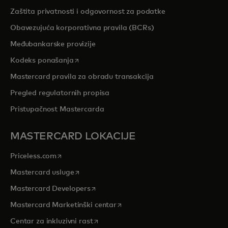
Zaštita privatnosti i odgovornost za podatke
Obavezujuća korporativna pravila (BCRs)
Međubankarske provizije
opens in a new tab
Kodeks ponašanja
Mastercard pravila za obradu transakcija
Pregled regulatornih propisa
Pristupačnost Mastercarda
MASTERCARD LOKACIJE
opens in a new tab
Priceless.com
opens in a new tab
Mastercard usluge
opens in a new tab
Mastercard Developers
opens in a new tab
Mastercard Marketinški centar
opens in a new tab
Centar za inkluzivni rast