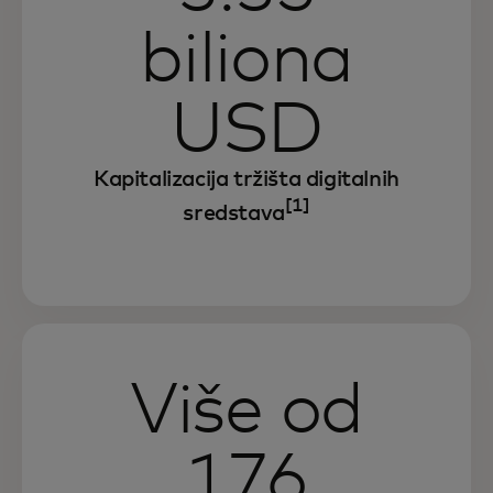
biliona
USD
Kapitalizacija tržišta digitalnih
[1]
sredstava
Više od
176