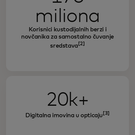
miliona
Korisnici kustodijalnih berzi i
novčanika za samostalno čuvanje
[2]
sredstava
20k+
[3]
Digitalna imovina u opticaju