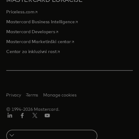
MASTERCARD LOKACIJE
opens in a new tab
Priceless.com
opens in a new tab
Mastercard Business Intelligence
opens in a new tab
Mastercard Developers
opens in a new tab
Mastercard Marketinški centar
opens in a new tab
Centar za inkluzivni rast
Privacy
Terms
Manage cookies
© 1994-2026 Mastercard.
LinkedIn
Facebook
Twitter/X
Youtube
Select
a