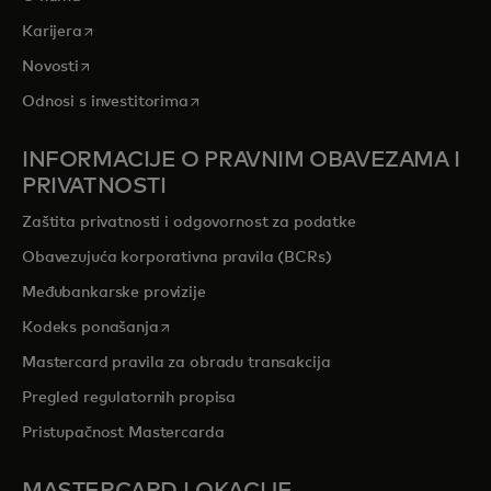
opens in a new tab
Karijera
opens in a new tab
Novosti
opens in a new tab
Odnosi s investitorima
INFORMACIJE O PRAVNIM OBAVEZAMA I
PRIVATNOSTI
Zaštita privatnosti i odgovornost za podatke
Obavezujuća korporativna pravila (BCRs)
Međubankarske provizije
opens in a new tab
Kodeks ponašanja
Mastercard pravila za obradu transakcija
Pregled regulatornih propisa
Pristupačnost Mastercarda