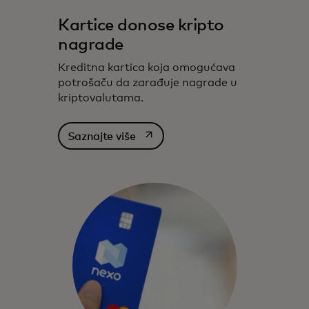
Kartice donose kripto
nagrade
Kreditna kartica koja omogućava
potrošaču da zarađuje nagrade u
kriptovalutama.
opens in a new tab
Saznajte više