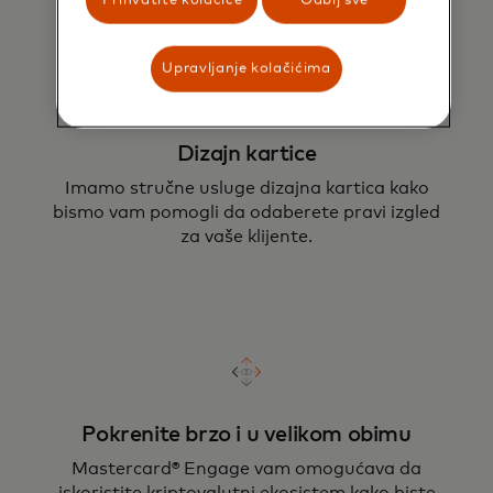
Prihvatite kolačiće
Odbij sve
Upravljanje kolačićima
Dizajn kartice
Imamo stručne usluge dizajna kartica kako
bismo vam pomogli da odaberete pravi izgled
za vaše klijente.
Pokrenite brzo i u velikom obimu
Mastercard® Engage vam omogućava da