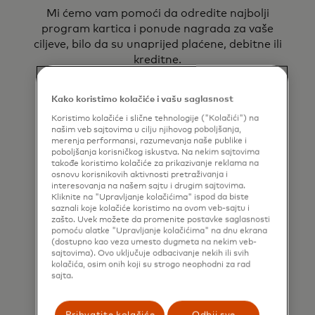
Mi ćemo vam pomoći da odredite najbolji
program kartica i ponude nagrada za vaše
ciljeve, bilo da su unaprijed plaćene, debitne ili
kreditne.
Kako koristimo kolačiće i vašu saglasnost
Koristimo kolačiće i slične tehnologije ("Kolačići") na
našim veb sajtovima u cilju njihovog poboljšanja,
merenja performansi, razumevanja naše publike i
poboljšanja korisničkog iskustva. Na nekim sajtovima
takođe koristimo kolačiće za prikazivanje reklama na
osnovu korisnikovih aktivnosti pretraživanja i
Podrška partnerima i podrška za
interesovanja na našem sajtu i drugim sajtovima.
Kliknite na "Upravljanje kolačićima" ispod da biste
lansiranje
saznali koje kolačiće koristimo na ovom veb-sajtu i
zašto. Uvek možete da promenite postavke saglasnosti
Nudimo usluge upravljanja karticama,
pomoću alatke "Upravljanje kolačićima" na dnu ekrana
uključujući partnerstva s menadžerima
(dostupno kao veza umesto dugmeta na nekim veb-
sajtovima). Ovo uključuje odbacivanje nekih ili svih
programa i sponzorima BIN-a, kako bismo
kolačića, osim onih koji su strogo neophodni za rad
vam pomogli da pokrenete željeni program
sajta.
kartica.