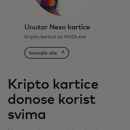
Unutar Nexo kartice
Kripto-kartica za HODLere.
opens in a new tab
Saznajte više
Kripto kartice
donose korist
svima