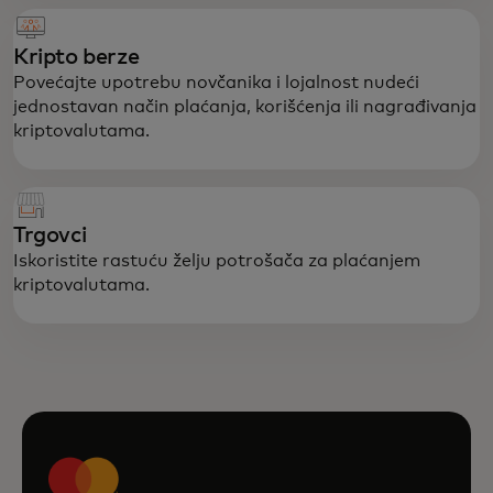
Kripto berze
Povećajte upotrebu novčanika i lojalnost nudeći
jednostavan način plaćanja, korišćenja ili nagrađivanja
kriptovalutama.
Trgovci
Iskoristite rastuću želju potrošača za plaćanjem
kriptovalutama.