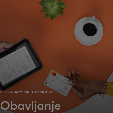
Za vas
Za biznis
Za svijet
Za inovatore
Novosti i trendovi
PROGRAM KRIPTO KARTICA‎
Obavljanje