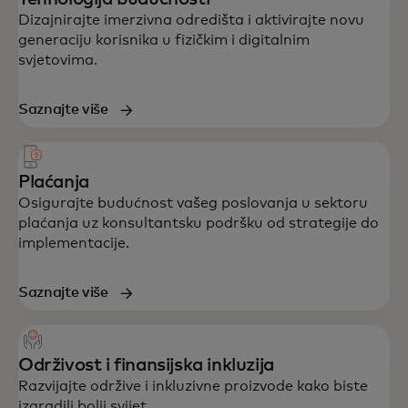
iskustvu — osmišljena da ubrza rast i
Dizajnirajte imerzivna odredišta i aktivirajte novu
otpornost.
generaciju korisnika u fizičkim i digitalnim
svjetovima.
Saznajte više
Plaćanja
Osigurajte budućnost vašeg poslovanja u sektoru
plaćanja uz konsultantsku podršku od strategije do
implementacije.
Saznajte više
Održivost i finansijska inkluzija
Razvijajte održive i inkluzivne proizvode kako biste
izgradili bolji svijet.