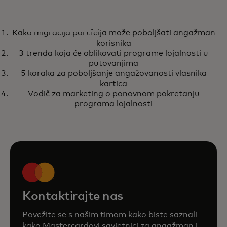
IZVJEŠTAJ
Kako migracija portfelja može poboljšati angažman
Kako migracija portfelja može
opens in a new tab
Saznajte više
korisnika
poboljšati angažman korisnika
3 trenda koja će oblikovati programe lojalnosti u
putovanjima
5 koraka za poboljšanje angažovanosti vlasnika
kartica
Vodič za marketing o ponovnom pokretanju
programa lojalnosti
Kontaktirajte nas
Povežite se s našim timom kako biste saznali
kako Mastercardovi savjetnici za angažman i