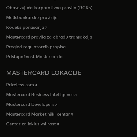
Obavezujuća korporativna pravila (BCRs)
Međubankarske provizije
opens in a new tab
Kodeks ponašanja
Mastercard pravila za obradu transakcija
Pregled regulatornih propisa
Pristupačnost Mastercarda
MASTERCARD LOKACIJE
opens in a new tab
Priceless.com
opens in a new tab
Mastercard Business Intelligence
opens in a new tab
Mastercard Developers
opens in a new tab
Mastercard Marketinški centar
opens in a new tab
Centar za inkluzivni rast