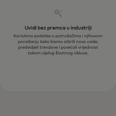
Uvidi bez premca u industriji
Koristimo podatke o potrošačima i njihovom
ponašanju kako bismo otkrili nove uvide,
Mastercardova praksa angažovanja i
predvidjeli trendove i povećali vrijednost
lojalnosti potrošača pokreće
tokom cijelog životnog ciklusa.
transformativna rješenja koja vam
pomažu da povećate zadovoljstvo i
dugoročnu vrijednost.