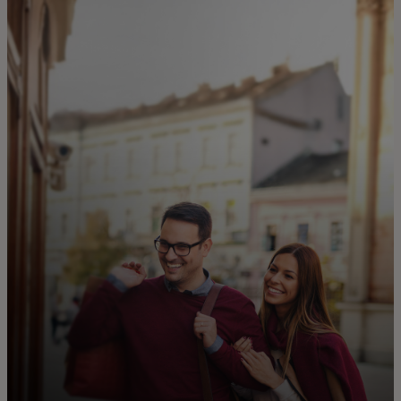
Za vas
Za biznis
Za svijet
Za inovatore
Novosti i trendovi