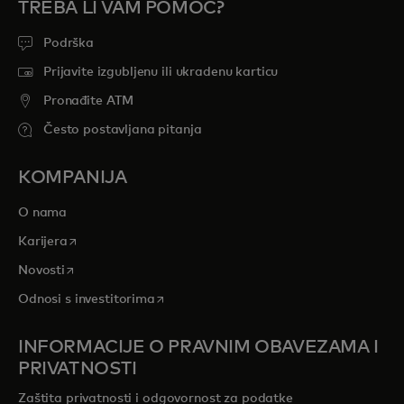
TREBA LI VAM POMOĆ?
Podrška
Prijavite izgubljenu ili ukradenu karticu
Pronađite ATM
Često postavljana pitanja
KOMPANIJA
O nama
opens in a new tab
Karijera
opens in a new tab
Novosti
opens in a new tab
Odnosi s investitorima
INFORMACIJE O PRAVNIM OBAVEZAMA I
PRIVATNOSTI
Zaštita privatnosti i odgovornost za podatke