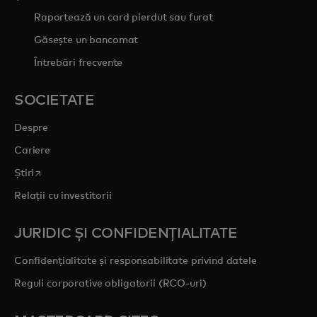
Raportează un card pierdut sau furat
Găsește un bancomat
Întrebări frecvente
SOCIETATE
Despre
Cariere
opens in a new tab
Știri
Relații cu investitorii
JURIDIC ȘI CONFIDENȚIALITATE
Confidențialitate și responsabilitate privind datele
Reguli corporative obligatorii (RCO-uri)