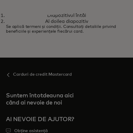
PLATINUM MASTERCARD
Diapozitivul întâi
Poarta ta către oferte valoroase
Află mai multe
Al doilea diapozitiv
Se aplică termeni și condiții. Consultați detaliile privind
beneficiile și experiențele fiecărui card.
Carduri de credit Mastercard
Suntem întotdeauna aici
când ai nevoie de noi
AI NEVOIE DE AJUTOR?
Obține asistență