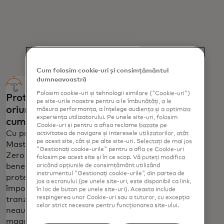
Cum folosim cookie-uri și consimțământul
dumneavoastră
Folosim cookie-uri și tehnologii similare ("Cookie-uri")
Protecție
Servicii
pe site-urile noastre pentru a le îmbunătăți, a le
oriunde faci
pentru
măsura performanța, a înțelege audiența și a optimiza
experiența utilizatorului. Pe unele site-uri, folosim
cumpărături
situații de
Cookie-uri și pentru a afișa reclame bazate pe
urgență la
Cu protecția
activitatea de navigare și interesele utilizatorilor, atât
pe acest site, cât și pe alte site-uri. Selectați de mai jos
Mastercard
nivel global
"Gestionați cookie-urile" pentru a afla ce Cookie-uri
Zero Liability,
Apelează 1-800-
folosim pe acest site și în ce scop. Vă puteți modifica
beneficiezi de
oricând opțiunile de consimțământ utilizând
MASTERCARD
instrumentul "Gestionați cookie-urile", din partea de
protecție
(1-800-627-
jos a ecranului (pe unele site-uri, este disponibil ca link,
împotriva
8372) în SUA
în loc de buton pe unele site-uri). Aceasta include
respingerea unor Cookie-uri sau a tuturor, cu excepția
tranzacțiilor
sau +1-636-
celor strict necesare pentru funcționarea site-ului.
neautorizate în
722-7111 din
magazine,
afara SUA