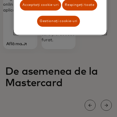
online și în
Acceptați cookie-uri
Respingeți toate
pentru asistență
aplicații.
disponibilă
nonstop dacă
Gestionați cookie-uri
dorești să
raportezi un
card pierdut sau
furat.
Află mai
opens in a new tab
multe
De asemenea de la
Mastercard