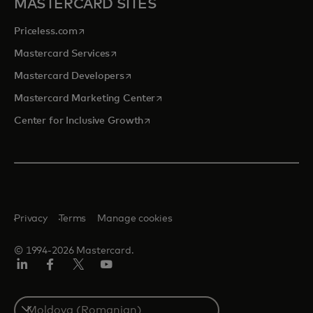
MASTERCARD SITES
opens in a new tab
Priceless.com
opens in a new tab
Mastercard Services
opens in a new tab
Mastercard Developers
opens in a new tab
Mastercard Marketing Center
opens in a new tab
Center for Inclusive Growth
Privacy
Terms
Manage cookies
© 1994-2026 Mastercard.
Linkedin
Facebook
Twitter/X
Youtube
Select
a