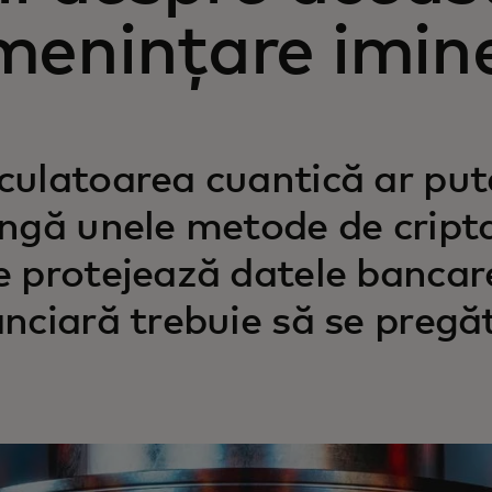
menințare imin
culatoarea cuantică ar put
ingă unele metode de criptar
e protejează datele bancare
anciară trebuie să se pregă