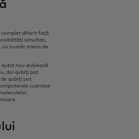
că
 complet diferit față
sibilități simultan,
n un număr imens de
re qubit nou dublează
, doi qubiți pot
 de qubiți pot
 computerele cuantice
moleculelor,
mizare.
lui