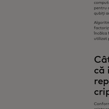
compute
pentru 
qubiți a
Algorit
factori
încălca
utilizat
Cât
că 
rep
cri
Conform