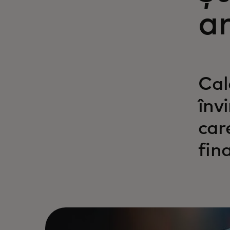
a
Cal
înv
car
fin