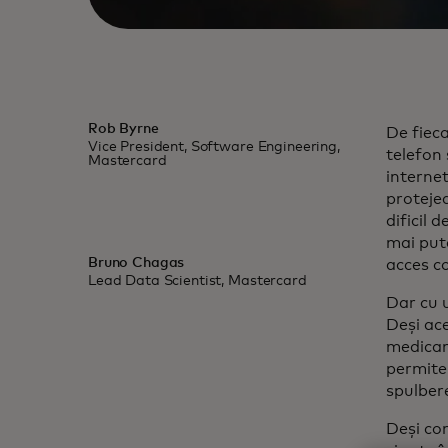
Rob Byrne
De fieca
Vice President, Software Engineering,
telefon 
Mastercard
internet
protejea
dificil 
mai put
Bruno Chagas
acces c
Lead Data Scientist, Mastercard
Dar cu 
Deși ace
medicame
permite,
spulbere
Deși co