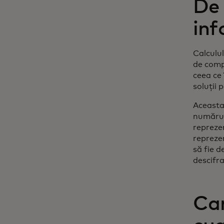
De 
inf
Calculu
de comp
ceea ce
soluții 
Aceasta 
numărul
reprezen
repreze
să fie 
descifr
Car