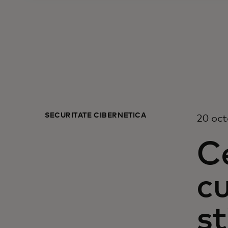
SECURITATE CIBERNETICĂ
20 oc
Ce
cu
șt