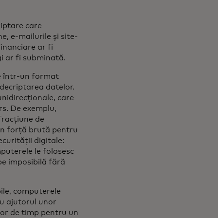
riptare care
, e-mailurile și site-
inanciare ar fi
i ar fi subminată.
e într-un format
 decriptarea datelor.
unidirecționale, care
ers. De exemplu,
fracțiune de
in forță brută pentru
curității digitale:
puterele le folosesc
pe imposibilă fără
bile, computerele
u ajutorul unor
tor de timp pentru un