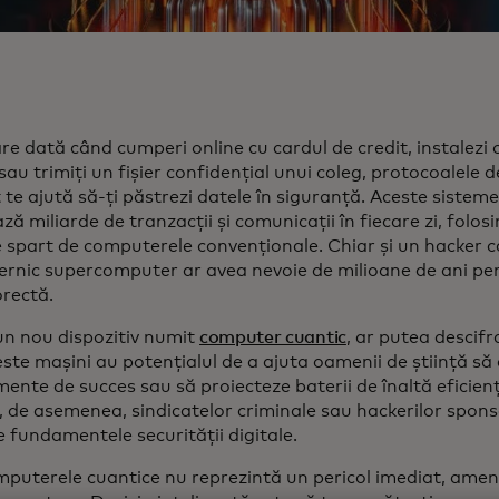
re dată când cumperi online cu cardul de credit, instalezi 
sau trimiți un fișier confidențial unui coleg, protocoalele 
 te ajută să-ți păstrezi datele în siguranță. Aceste sisteme
ză miliarde de tranzacții și comunicații în fiecare zi, folos
de spart de computerele convenționale. Chiar și un hacker 
ernic supercomputer ar avea nevoie de milioane de ani pen
orectă.
un nou dispozitiv numit
computer cuantic
, ar putea descifr
ste mașini au potențialul de a ajuta oamenii de știință s
nte de succes sau să proiecteze baterii de înaltă eficienț
 de asemenea, sindicatelor criminale sau hackerilor sponso
 fundamentele securității digitale.
mputerele cuantice nu reprezintă un pericol imediat, ameni