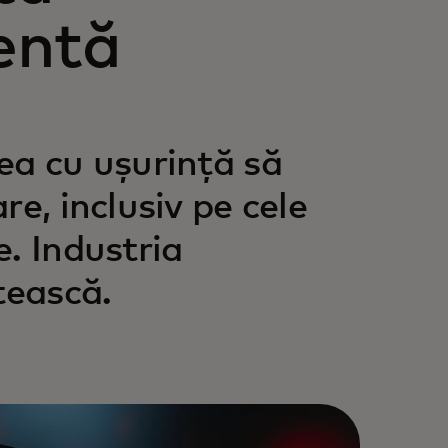
entă
ea cu ușurință să
e, inclusiv pe cele
. Industria
tească.