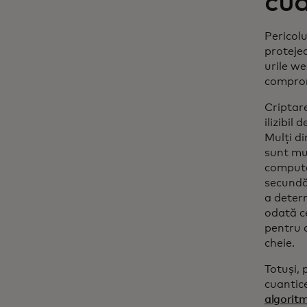
cua
Pericolu
protejea
urile we
compromi
Criptar
ilizibil
Mulți di
sunt mul
compute
secundă,
a determ
odată ce
pentru 
cheie.
Totuși, 
cuantic
algoritm