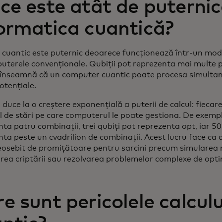
ce este atât de puterni
ormatica cuantică?
l cuantic este puternic deoarece funcționează într-un mod
uterele convenționale. Qubiții pot reprezenta mai multe po
 înseamnă că un computer cuantic poate procesa simulta
potențiale.
duce la o creștere exponențială a puterii de calcul: fieca
 de stări pe care computerul le poate gestiona. De exemplu
ta patru combinații, trei qubiți pot reprezenta opt, iar 50
nta peste un cvadrilion de combinații. Acest lucru face ca
deosebit de promițătoare pentru sarcini precum simularea 
area criptării sau rezolvarea problemelor complexe de opti
e sunt pericolele calculu