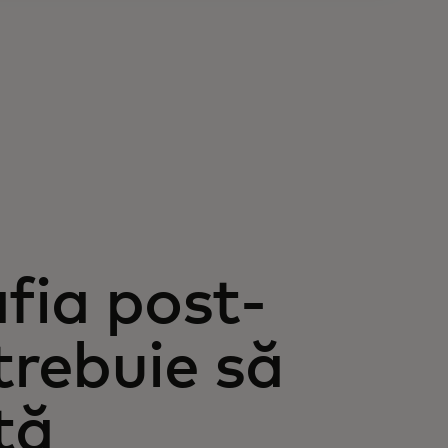
fia post-
trebuie să
tă