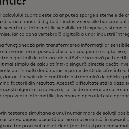
ntic?
l calculului cuantic este că ar putea sparge sistemele de c
ză lumea noastră digitală - inclusiv serviciile bancare online
b securizate. Informațiile sensibile ar fi expuse, sistemele f
se, iar coloana vertebrală digitală a unor industrii întreg
ea funcționează prin transformarea informațiilor sensibil
 de către oricine nu posedă cheia, un cod pentru criptarea și
ntre algoritmii de criptare de astăzi se bazează pe funcții 
t mai simplu de calculat într-o singură direcție decât inv
rele pot înmulți două numere prime de 40 de cifre într-o 
 dar ar fi nevoie de o cantitate astronomică de ghicire pr
ina factorii din rezultat. Această dificultate stă la baza se
 acești algoritmi criptează șirurile de numere pe care com
a reprezenta informațiile, inversarea operației este aproa
prin testarea simultană a unui număr mare de soluții posi
e ar putea depăși această barieră matematică, în special c
i
care fac procesul mai eficient (dar totuși prea consuma