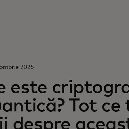
tombrie 2025
 este criptogra
antică? Tot ce 
ii despre aceas