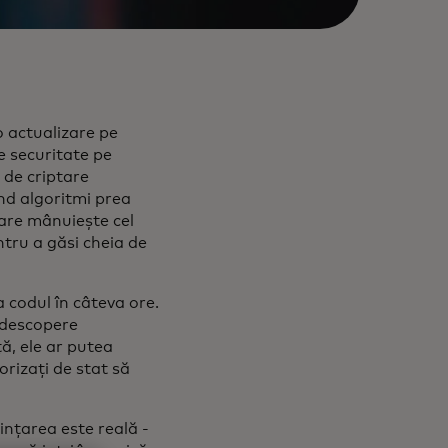
o actualizare pe
de securitate pe
 de criptare
ind algoritmi prea
care mânuiește cel
tru a găsi cheia de
a codul în câteva ore.
ă descopere
ă, ele ar putea
rizați de stat să
nțarea este reală -