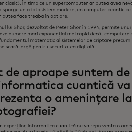
r clasic). În timp ce un supercomputer ar putea avea nevo
a sparge un criptosistem modern, un computer cuantic cu 
r putea face treaba în opt ore.
mul lui Shor, dezvoltat de Peter Shor în 1994, permite unu
zeze numere mari exponențial mai rapid decât computerele 
 fundamentul matematic al sistemelor de criptare precum 
 pe scară largă pentru securitatea digitală.
 de aproape suntem de 
informatica cuantică va
rezenta o amenințare l
ptografiei?
 experților, informatica cuantică nu va reprezenta o ame