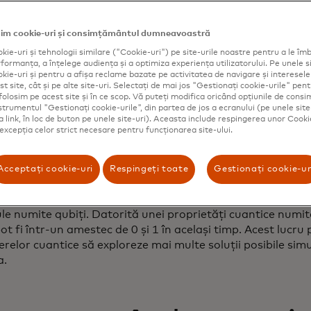
în creștere. Decizia inteligentă este să te pregătești acum, 
iu.
im cookie-uri și consimțământul dumneavoastră
kie-uri și tehnologii similare ("Cookie-uri") pe site-urile noastre pentru a le îmb
ormanța, a înțelege audiența și a optimiza experiența utilizatorului. Pe unele si
sunt computerele cuant
kie-uri și pentru a afișa reclame bazate pe activitatea de navigare și interesele u
t site, cât și pe alte site-uri. Selectați de mai jos "Gestionați cookie-urile" pent
folosim pe acest site și în ce scop. Vă puteți modifica oricând opțiunile de con
nstrumentul "Gestionați cookie-urile", din partea de jos a ecranului (pe unele site
oarele cuantice sunt un nou tip de tehnologie care folosește
ca link, în loc de buton pe unele site-uri). Aceasta include respingerea unor Cooki
 pentru a aborda probleme extrem de dificile - sau chiar i
 excepția celor strict necesare pentru funcționarea site-ului.
 de computerele de astăzi. La fel ca computerele tradițio
ă informații folosind biți, care sunt de obicei reprezentați 
Acceptați cookie-uri
Respingeți toate
Gestionați cookie-ur
computer obișnuit, acești biți sunt creați folosind semnale
vate, fie dezactivate. Calculatoarele cuantice, însă, utilizea
le numite qubiți. Datorită unei proprietăți cuantice numit
pot fi într-un amestec de 0 și 1 în același timp. Acest lucru
elor cuantice să exploreze mai multe soluții posibile simu
a.