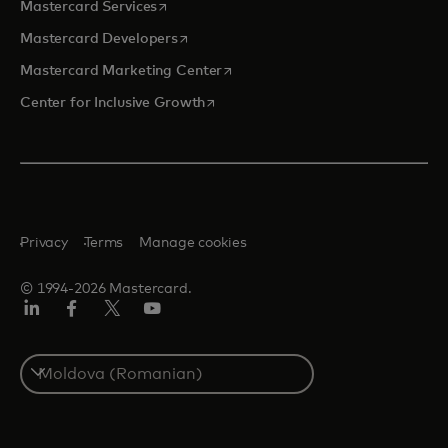
opens in a new tab
Mastercard Services
opens in a new tab
Mastercard Developers
opens in a new tab
Mastercard Marketing Center
opens in a new tab
Center for Inclusive Growth
Privacy
Terms
Manage cookies
© 1994-2026 Mastercard.
Linkedin
Facebook
Twitter/X
Youtube
Select
a
country