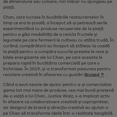
de dimensiune sau culoare, nici măcar nu ajungeau pe
piață.
Chan, care lucrase în bucătăriile restaurantelor în
timp ce era la școală, a început să-și petreacă serile
experimentând cu produse recuperate de la piață
pentru a găsi modalități de a recicla fructele și
legumele pe care fermierii le cultivau cu atâta trudă. În
curând, cumpărătorii au început să stăteau la coadă
la piață pentru a cumpăra sucurile presate la rece și
bilele energizante ale lui Chan, pe care aceasta le
prepara rapid în bucătăria comercială pe care o
închiriase. În 2019, și-a transformat pasiunea pentru
opens in
reciclare creativă în afacerea cu gustări
Bruized
.
Când a avut nevoie de ajutor pentru a-și comercializa
gama tot mai mare de produse, cea mai bună prietenă
de-o viață a lui Chan, Justice Walz, s-a implicat activ
în afacere ca colaboratoare creativă și coproprietar,
iar designul de brand și direcția creativă au ajutat-o
pe Chan să transforme ideile într-o realitate tangibilă.