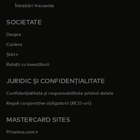
Întrebări frecvente
SOCIETATE
Despre
Cariere
opens in a new tab
Știri
Relații cu investitorii
JURIDIC ȘI CONFIDENȚIALITATE
Confidențialitate și responsabilitate privind datele
Reguli corporative obligatorii (RCO-uri)
MASTERCARD SITES
opens in a new tab
Priceless.com