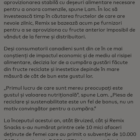
aprovizionarea stabilă cu deșeuri alimentare necesare
pentru a onora comenzile, spune Lam. În loc să
investească timp în căutarea fructelor de care are
nevoie zilnic, Remix se bazează acum pe furnizori
pentru a se aproviziona cu fructe anterior imposibil de
vândut de la ferme și distribuitori.
Deși consumatorii canadieni sunt din ce în ce mai
conștienți de impactul economic și de mediu al risipei
alimentare, decizia lor de a cumpăra gustări făcute
din fructe reciclate și inestetice depinde în mare
măsură de cât de bun este gustul lor.
„Primul lucru de care sunt mereu preocupați este
gustul și valoarea nutrițională”, spune Lam. „Piesa de
reciclare și sustenabilitate este un fel de bonus, nu un
motiv convingător pentru a cumpăra.”
La începutul acestui an, atât Bruized, cât și Remix
Snacks s-au numărat printre cele 10 mici afaceri
deținute de femei care au primit o subvenție de 10.000