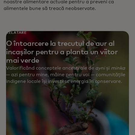
noastre alimentare actuale pentru a preveni ca
alimentele bune să treacă neobservate.
RELATARE
O întoarcere la trecutul de aur al
incașilor pentru a planta un viitor
mai verde
Valorificând conceptele ancestrale de
ayni
și
minka
— azi pentru mine, mâine pentru voi — comunitățile
indigene locale își investesc energia în conservare.