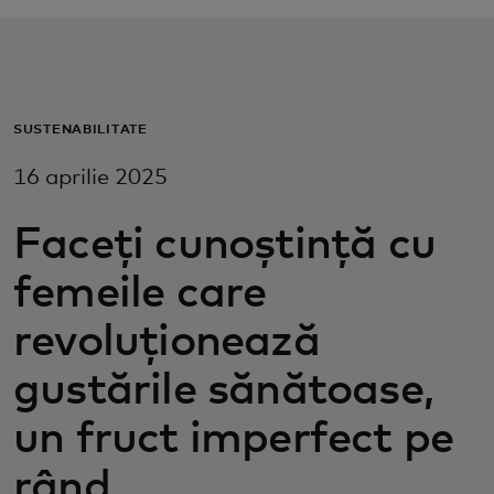
Pentru tine
Pentru companii
SUSTENABILITATE
16 aprilie 2025
Pentru întreaga lume
Faceți cunoștință cu
Pentru inovatori
femeile care
Știri și tendințe
revoluționează
gustările sănătoase,
un fruct imperfect pe
rând