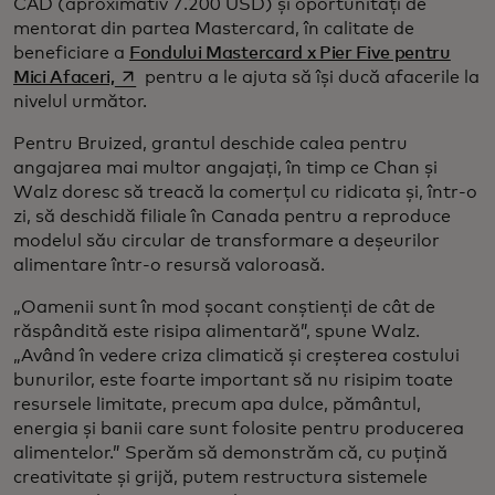
CAD (aproximativ 7.200 USD) și oportunități de
mentorat din partea Mastercard, în calitate de
beneficiare a
Fondului Mastercard x Pier Five pentru
opens in a new tab
Mici Afaceri,
pentru a le ajuta să își ducă afacerile la
nivelul următor.
Pentru Bruized, grantul deschide calea pentru
angajarea mai multor angajați, în timp ce Chan și
Walz doresc să treacă la comerțul cu ridicata și, într-o
zi, să deschidă filiale în Canada pentru a reproduce
modelul său circular de transformare a deșeurilor
alimentare într-o resursă valoroasă.
„Oamenii sunt în mod șocant conștienți de cât de
răspândită este risipa alimentară”, spune Walz.
„Având în vedere criza climatică și creșterea costului
bunurilor, este foarte important să nu risipim toate
resursele limitate, precum apa dulce, pământul,
energia și banii care sunt folosite pentru producerea
alimentelor.” Sperăm să demonstrăm că, cu puțină
creativitate și grijă, putem restructura sistemele