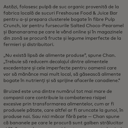
Astăzi, folosesc pulpă de suc organic provenită de la
fabrica locală de sucuri Freshouse Food & Juice Bar
pentru a-și prepara clusterele bogate în fibre Pulp
Crunch, iar pentru fursecurile Salted Choco-Pearamel
și Bananarama pe care le vând online și în magazinele
din zonă se procură fructe și legume imperfecte de la
fermieri și distribuitori.
„Nu există lipsă de alimente produse”, spune Chan.
„Trebuie să reducem decalajul dintre alimentele
excedentare și cele imperfecte pentru oamenii care
vor să mănânce mai mult local, să găsească alimente
bogate în nutrienți și să sprijine afacerile canadiene.”
Bruized este una dintre numărul tot mai mare de
companii care contribuie la combaterea risipei
excesive prin transformarea alimentelor, cum ar fi
produsele pătate, care altfel ar fi aruncate la gunoi, în
produse noi. Sau nici măcar fără pete — Chan spune
că bananele pe care le procură sunt galben strălucitor