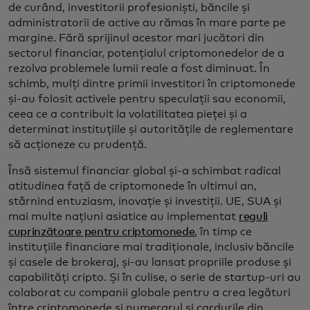
de curând, investitorii profesioniști, băncile și
administratorii de active au rămas în mare parte pe
margine. Fără sprijinul acestor mari jucători din
sectorul financiar, potențialul criptomonedelor de a
rezolva problemele lumii reale a fost diminuat. În
schimb, mulți dintre primii investitori în criptomonede
și-au folosit activele pentru speculații sau economii,
ceea ce a contribuit la volatilitatea pieței și a
determinat instituțiile și autoritățile de reglementare
să acționeze cu prudență.
Însă sistemul financiar global și-a schimbat radical
atitudinea față de criptomonede în ultimul an,
stârnind entuziasm, inovație și investiții. UE, SUA și
mai multe națiuni asiatice au implementat
reguli
cuprinzătoare pentru criptomonede
, în timp ce
instituțiile financiare mai tradiționale, inclusiv băncile
și casele de brokeraj, și-au lansat propriile produse și
capabilități cripto. Și în culise, o serie de startup-uri au
colaborat cu companii globale pentru a crea legături
între criptomonede și numerarul și cardurile din