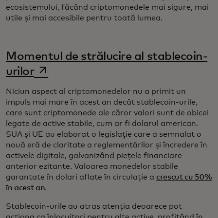
ecosistemului, făcând criptomonedele mai sigure, mai
utile și mai accesibile pentru toată lumea.
Momentul de strălucire al stablecoin-
opens in a new tab
urilor
Niciun aspect al criptomonedelor nu a primit un
impuls mai mare în acest an decât stablecoin-urile,
care sunt criptomonede ale căror valori sunt de obicei
legate de active stabile, cum ar fi dolarul american.
SUA și UE au elaborat o legislație care a semnalat o
nouă eră de claritate a reglementărilor și încredere în
activele digitale, galvanizând piețele financiare
anterior ezitante. Valoarea monedelor stabile
garantate în dolari aflate în circulație a
crescut cu 50%
în acest an
.
Stablecoin-urile au atras atenția deoarece pot
acționa ca înlocuitori pentru alte active, profitând în