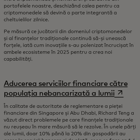
portofelele noastre, deschizând calea pentru ca
criptomonedele să devină o parte integrantă a
cheltuielilor zilnice.
Pe măsură ce jucătorii din domeniul criptomonedelor
și al finanțelor tradiționale continuă să-și unească
forțele, iată cum inovațiile s-au polenizat încrucișat în
ambele ecosisteme în 2025 pentru a crea noi
capabilități.
Aducerea serviciilor financiare către
opens i
populația nebancarizată a lumii
În calitate de autoritate de reglementare a pieței
financiare din Singapore și Abu Dhabi, Richard Teng a
văzut direct problemele pe care finanțele tradiționale
nu reușeau în mare măsură să le rezolve. În unele părți
ale lumii, doar 10% până la 20% din gospodării au