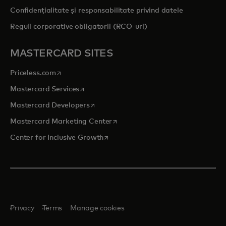
Confidențialitate și responsabilitate privind datele
Reguli corporative obligatorii (RCO-uri)
MASTERCARD SITES
opens in a new tab
Priceless.com
opens in a new tab
Mastercard Services
opens in a new tab
Mastercard Developers
opens in a new tab
Mastercard Marketing Center
opens in a new tab
Center for Inclusive Growth
Privacy
Terms
Manage cookies