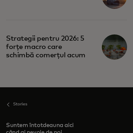
opens in a new tab
Strategii pentru 2026: 5
forțe macro care
schimbă comerțul acum
Stories
Suntem întotdeauna aici
când ai nevoie de noi