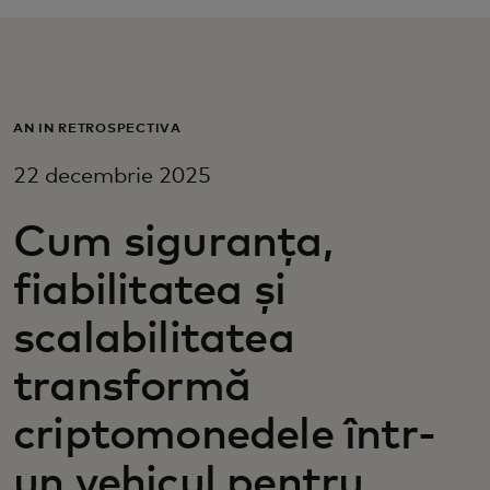
Pentru tine
Pentru companii
AN ÎN RETROSPECTIVĂ
22 decembrie 2025
Pentru întreaga lume
Cum siguranța,
Pentru inovatori
fiabilitatea și
Știri și tendințe
scalabilitatea
transformă
criptomonedele într-
un vehicul pentru