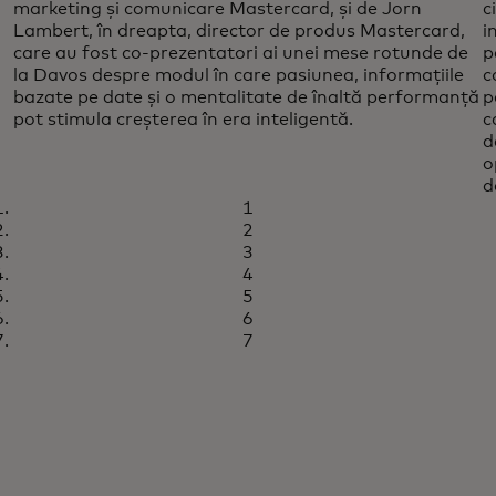
marketing și comunicare Mastercard, și de Jorn
c
Lambert, în dreapta, director de produs Mastercard,
i
care au fost co-prezentatori ai unei mese rotunde de
p
la Davos despre modul în care pasiunea, informațiile
c
bazate pe date și o mentalitate de înaltă performanță
p
pot stimula creșterea în era inteligentă.
c
d
o
d
1
2
3
4
5
6
7