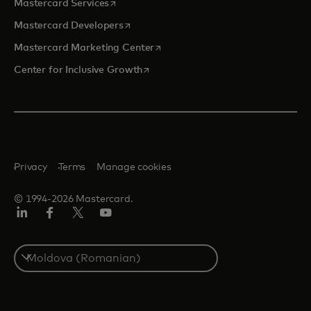
opens in a new tab
Mastercard Services
opens in a new tab
Mastercard Developers
opens in a new tab
Mastercard Marketing Center
opens in a new tab
Center for Inclusive Growth
Privacy
Terms
Manage cookies
© 1994-2026 Mastercard.
Linkedin
Facebook
Twitter/X
Youtube
Select
a
country