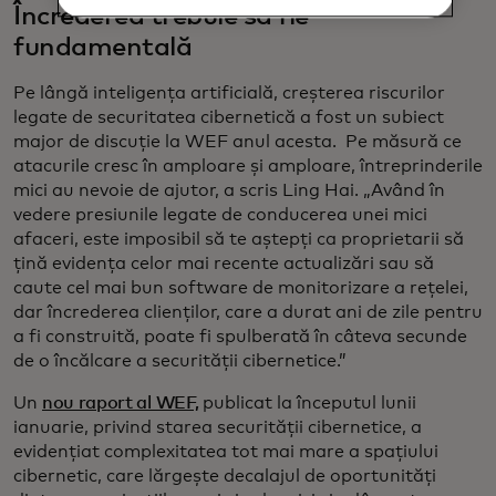
Încrederea trebuie să fie
fundamentală
Pe lângă inteligența artificială, creșterea riscurilor
legate de securitatea cibernetică a fost un subiect
major de discuție la WEF anul acesta. Pe măsură ce
atacurile cresc în amploare și amploare, întreprinderile
mici au nevoie de ajutor, a scris Ling Hai. „Având în
vedere presiunile legate de conducerea unei mici
afaceri, este imposibil să te aștepți ca proprietarii să
țină evidența celor mai recente actualizări sau să
caute cel mai bun software de monitorizare a rețelei,
dar încrederea clienților, care a durat ani de zile pentru
a fi construită, poate fi spulberată în câteva secunde
de o încălcare a securității cibernetice.”
Un
nou raport al WEF,
publicat la începutul lunii
ianuarie, privind starea securității cibernetice, a
evidențiat complexitatea tot mai mare a spațiului
cibernetic, care lărgește decalajul de oportunități