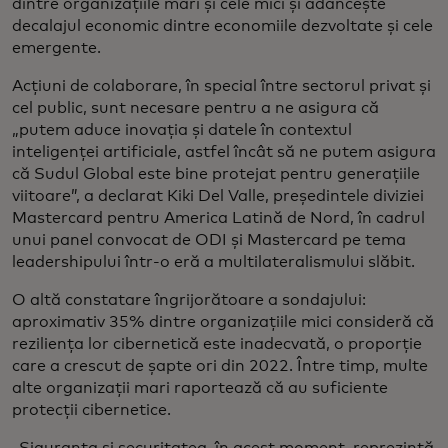
dintre organizațiile mari și cele mici și adâncește
decalajul economic dintre economiile dezvoltate și cele
emergente.
Acțiuni de colaborare, în special între sectorul privat și
cel public, sunt necesare pentru a ne asigura că
„putem aduce inovația și datele în contextul
inteligenței artificiale, astfel încât să ne putem asigura
că Sudul Global este bine protejat pentru generațiile
viitoare”, a declarat Kiki Del Valle, președintele diviziei
Mastercard pentru America Latină de Nord, în cadrul
unui panel convocat de ODI și Mastercard pe tema
leadershipului într-o eră a multilateralismului slăbit.
O altă constatare îngrijorătoare a sondajului:
aproximativ 35% dintre organizațiile mici consideră că
reziliența lor cibernetică este inadecvată, o proporție
care a crescut de șapte ori din 2022. Între timp, multe
alte organizații mari raportează că au suficiente
protecții cibernetice.
„Siguranța și securitatea, în acest moment, reprezintă