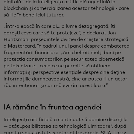
digitală - de la inteligența artificială agentială la
blockchain și comercializarea acestor tehnologii - care
să fie în beneficiul tuturor.
„Într-o epocă în care ai... o lume dezagregată, îți
dorești ceva care să te protejeze”, a declarat Jon
Huntsman, președintele diviziei de creștere strategică
a Mastercard, în cadrul unui panel despre combaterea
fragmentării financiare. „Am cheltuit mulți bani pe
protecția consumatorilor, pe securitatea cibernetică,
pe tokenizare... ceea ce ne permite să obținem
informații și perspective esențiale despre cine deține
informațiile dumneavoastră, cine ar putea fi un actor
rău intenționat și cum să evităm acest lucru.”
IA rămâne în fruntea agendei
Inteligența artificială a continuat să domine discuțiile
— atât „posibilitatea sa tehnologică uimitoare”, după
cum l-a spus fostul secretar al Trezoreriei SUA, Larry