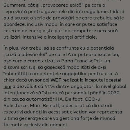
Summers, cât și „provocarea epică” pe care o
reprezintă pentru guvernele din întreaga lume. Liderii
au discutat o serie de provocări pe care trebuiau să le
abordeze, inclusiv modul în care ar putea satisface
cererea de energie și cipuri de computere necesară
utilizării intensive a inteligenței artificiale.
În plus, vor trebui să se confrunte cu o potențială
„criză a adevărului” pe care IA ar putea-o exacerba,
așa cum a caracterizat-o Papa Francisc într-un
discurs scris, și să găsească modalități de a-și
îmbunătăți competențele angajaților pentru era IA -
chiar dacă
un sondaj WEF realizat la începutul acestei
luni
a dezvăluit că 41% dintre angajatori la nivel global
intenționează să își reducă personalul până în 2030
din cauza automatizării IA. De fapt, CEO-ul
Salesforce, Marc Benioff, a declarat că directorii
executivi adunați în acest sat elvețian vor reprezenta
ultima generație care va gestiona forțe de muncă
formate exclusiv din oameni.