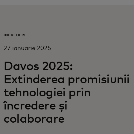
Pentru tine
Pentru companii
ÎNCREDERE
27 ianuarie 2025
Pentru întreaga lume
Davos 2025:
Pentru inovatori
Extinderea promisiunii
Știri și tendințe
tehnologiei prin
încredere și
colaborare