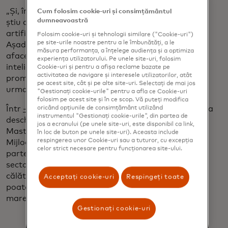
„Și, în final”, a continuat ea, „întreprinderile mici nu
Cum folosim cookie-uri și consimțământul
dumneavoastră
știu cum le poate ajuta cu adevărat inteligența
artificială să economisească timp și să facă bani.”
Folosim cookie-uri și tehnologii similare ("Cookie-uri")
pe site-urile noastre pentru a le îmbunătăți, a le
Așadar, înțelegerea cu adevărat a nevoilor micilor
măsura performanța, a înțelege audiența și a optimiza
afaceri și apoi descoperirea modului în care
experiența utilizatorului. Pe unele site-uri, folosim
inteligența artificială poate ajuta, în loc să o
Cookie-uri și pentru a afișa reclame bazate pe
activitatea de navigare și interesele utilizatorilor, atât
promoveze pur și simplu pe cea mică, este calea de
pe acest site, cât și pe alte site-uri. Selectați de mai jos
urmat.”
"Gestionați cookie-urile" pentru a afla ce Cookie-uri
folosim pe acest site și în ce scop. Vă puteți modifica
Într
-un articol pentru blogul WEF Agenda,
publicat la
oricând opțiunile de consimțământ utilizând
instrumentul "Gestionați cookie-urile", din partea de
deschiderea summitului, Ling Hai, președintele
jos a ecranului (pe unele site-uri, este disponibil ca link,
Mastercard pentru Asia Pacific, Europa, Orientul
în loc de buton pe unele site-uri). Aceasta include
respingerea unor Cookie-uri sau a tuturor, cu excepția
Mijlociu și Africa, a subliniat modul în care
celor strict necesare pentru funcționarea site-ului.
parteneriatele dintre sectorul public, non-profit și
sectorul privat sunt esențiale pentru accelerarea
călătoriilor digitale ale întreprinderilor mici, ceea ce
Acceptați cookie-uri
Respingeți toate
poate stimula economiile și poate conduce la o mai
mare incluziune și reziliență.
Gestionați cookie-uri