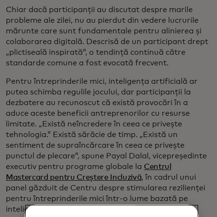
Chiar dacă participanții au discutat despre marile
probleme ale zilei, nu au pierdut din vedere lucrurile
mărunte care sunt fundamentale pentru alinierea și
colaborarea digitală. Descrisă de un participant drept
„plictiseală inspirată”, o tendință continuă către
standarde comune a fost evocată frecvent.
Pentru întreprinderile mici, inteligența artificială ar
putea schimba regulile jocului, dar participanții la
dezbatere au recunoscut că există provocări în a
aduce aceste beneficii antreprenorilor cu resurse
limitate. „Există neîncredere în ceea ce privește
tehnologia.” Există sărăcie de timp. „Există un
sentiment de supraîncărcare în ceea ce privește
punctul de plecare”, spune Payal Dalal, vicepreședinte
executiv pentru programe globale la
Centrul
Mastercard pentru Creștere Incluzivă
, în cadrul unui
panel găzduit de Centru despre stimularea rezilienței
pentru întreprinderile mici într-o lume bazată pe
inteligență artificială.