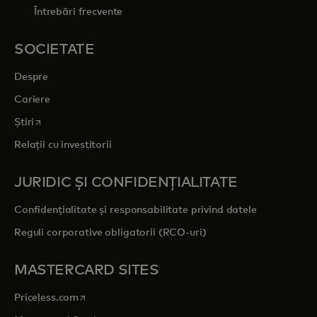
Întrebări frecvente
SOCIETATE
Despre
Cariere
opens in a new tab
Știri
Relații cu investitorii
JURIDIC ȘI CONFIDENȚIALITATE
Confidențialitate și responsabilitate privind datele
Reguli corporative obligatorii (RCO-uri)
MASTERCARD SITES
opens in a new tab
Priceless.com