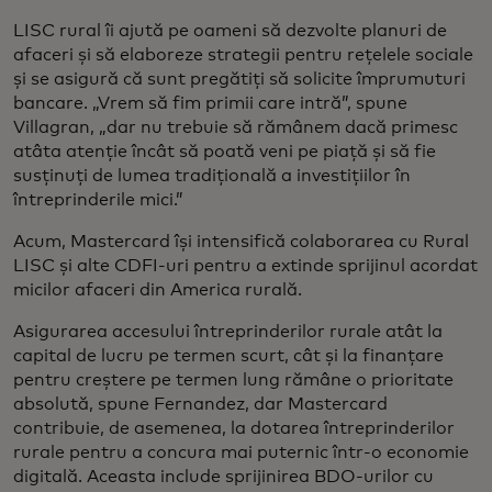
LISC rural îi ajută pe oameni să dezvolte planuri de
afaceri și să elaboreze strategii pentru rețelele sociale
și se asigură că sunt pregătiți să solicite împrumuturi
bancare. „Vrem să fim primii care intră”, spune
Villagran, „dar nu trebuie să rămânem dacă primesc
atâta atenție încât să poată veni pe piață și să fie
susținuți de lumea tradițională a investițiilor în
întreprinderile mici.”
Acum, Mastercard își intensifică colaborarea cu Rural
LISC și alte CDFI-uri pentru a extinde sprijinul acordat
micilor afaceri din America rurală.
Asigurarea accesului întreprinderilor rurale atât la
capital de lucru pe termen scurt, cât și la finanțare
pentru creștere pe termen lung rămâne o prioritate
absolută, spune Fernandez, dar Mastercard
contribuie, de asemenea, la dotarea întreprinderilor
rurale pentru a concura mai puternic într-o economie
digitală. Aceasta include sprijinirea BDO-urilor cu