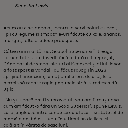
Kenesha Lewis
Acum au cinci angajați pentru a servi boluri cu acai,
lipii cu legume și smoothie-uri făcute cu kale, ananas,
mango și alte produse proaspete.
Câțiva ani mai târziu, Scopul Superior și întreaga
comunitate s-au dovedit încă o dată a fi neprețuiți.
Când barul de smoothie-uri al Keneshei și al lui Jason
a fost spart și vandalii au făcut ravagii în 2023,
sprijinul financiar și emoțional oferit de oraș le-a
permis să repare rapid pagubele și să-și redeschidă
ușile.
„Nu știu dacă am fi supraviețuit sau am fi reușit așa
cum am făcut-o fără un Scop Superior”, spune Lewis,
care jonglează între conducerea afacerii și statutul de
mamă a doi băieți - unul în ultimul an de liceu și
celălalt în vârstă de șase luni.