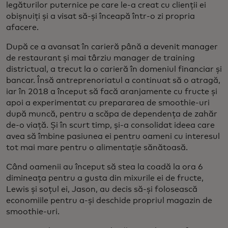
legăturilor puternice pe care le-a creat cu clienții ei
obișnuiți și a visat să-și înceapă într-o zi propria
afacere.
După ce a avansat în carieră până a devenit manager
de restaurant și mai târziu manager de training
districtual, a trecut la o carieră în domeniul financiar și
bancar. Însă antreprenoriatul a continuat să o atragă,
iar în 2018 a început să facă aranjamente cu fructe și
apoi a experimentat cu prepararea de smoothie-uri
după muncă, pentru a scăpa de dependența de zahăr
de-o viață. Și în scurt timp, și-a consolidat ideea care
avea să îmbine pasiunea ei pentru oameni cu interesul
tot mai mare pentru o alimentație sănătoasă.
Când oamenii au început să stea la coadă la ora 6
dimineața pentru a gusta din mixurile ei de fructe,
Lewis și soțul ei, Jason, au decis să-și folosească
economiile pentru a-și deschide propriul magazin de
smoothie-uri.