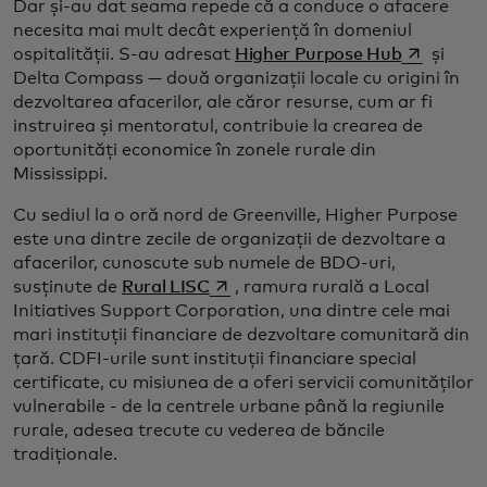
Dar și-au dat seama repede că a conduce o afacere
necesita mai mult decât experiență în domeniul
opens in a
ospitalității. S-au adresat
Higher Purpose Hub
și
Delta Compass — două organizații locale cu origini în
dezvoltarea afacerilor, ale căror resurse, cum ar fi
instruirea și mentoratul, contribuie la crearea de
oportunități economice în zonele rurale din
Mississippi.
Cu sediul la o oră nord de Greenville, Higher Purpose
este una dintre zecile de organizații de dezvoltare a
afacerilor, cunoscute sub numele de BDO-uri,
opens in a new tab
susținute de
Rural LISC
, ramura rurală a Local
Initiatives Support Corporation, una dintre cele mai
mari instituții financiare de dezvoltare comunitară din
țară. CDFI-urile sunt instituții financiare special
certificate, cu misiunea de a oferi servicii comunităților
vulnerabile - de la centrele urbane până la regiunile
rurale, adesea trecute cu vederea de băncile
tradiționale.