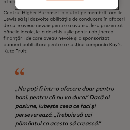
afaceri care operează cu marje mici.”
Centrul Higher Purpose i-a ajutat pe membrii familiei
Lewis să își dezvolte abilitățile de conducere în afaceri
de care aveau nevoie pentru a avansa, le-a prezentat
băncile locale, le-a deschis ușile pentru obținerea
finanțării de care aveau nevoie și a sponsorizat
panouri publicitare pentru a susține compania Kay's
Kute Fruit.
„Nu poți fi într-o afacere doar pentru
bani, pentru că nu va dura.” Dacă ai
pasiune, iubește ceea ce faci și
perseverează. „Trebuie să uzi
pământul ca acesta să crească.”