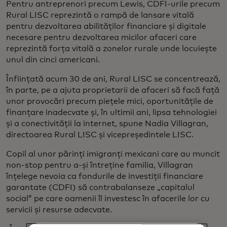
Pentru antreprenori precum Lewis, CDFI-urile precum
Rural LISC reprezintă o rampă de lansare vitală
pentru dezvoltarea abilităților financiare și digitale
necesare pentru dezvoltarea micilor afaceri care
reprezintă forța vitală a zonelor rurale unde locuiește
unul din cinci americani.
Înființată acum 30 de ani, Rural LISC se concentrează,
în parte, pe a ajuta proprietarii de afaceri să facă față
unor provocări precum piețele mici, oportunitățile de
finanțare inadecvate și, în ultimii ani, lipsa tehnologiei
și a conectivității la internet, spune Nadia Villagran,
directoarea Rural LISC și vicepreședintele LISC.
Copil al unor părinți imigranți mexicani care au muncit
non-stop pentru a-și întreține familia, Villagran
înțelege nevoia ca fondurile de investiții financiare
garantate (CDFI) să contrabalanseze „capitalul
social” pe care oamenii îl investesc în afacerile lor cu
servicii și resurse adecvate.