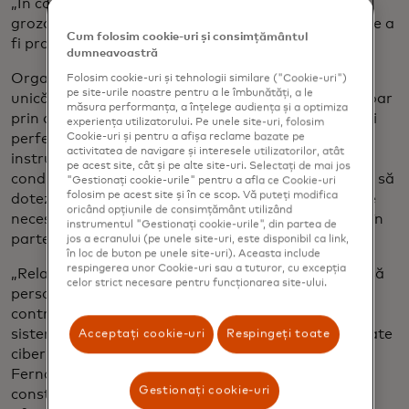
„În comunitățile rurale, oamenii au aceste idei
grozave, dar este o luptă să-și construiască forța de a
Cum folosim cookie-uri și consimțământul
fi proprietar de afacere”, spune Villagran.
dumneavoastră
Organizații precum Rural LISC sunt într-o poziție
Folosim cookie-uri și tehnologii similare ("Cookie-uri")
pe site-urile noastre pentru a le îmbunătăți, a le
unică pentru a ajunge la acești antreprenori - nu doar
măsura performanța, a înțelege audiența și a optimiza
prin acces financiar, ci și prin sprijin tehnic, cum ar fi
experiența utilizatorului. Pe unele site-uri, folosim
perfecționarea competențelor digitale și accesul la
Cookie-uri și pentru a afișa reclame bazate pe
activitatea de navigare și interesele utilizatorilor, atât
instrumente digitale, spune Sandy Fernandez, care
pe acest site, cât și pe alte site-uri. Selectați de mai jos
conduce Mastercard Strive în SUA, care își propune să
"Gestionați cookie-urile" pentru a afla ce Cookie-uri
folosim pe acest site și în ce scop. Vă puteți modifica
doteze micile întreprinderi cu instrumentele digitale
oricând opțiunile de consimțământ utilizând
necesare pentru a-și construi reziliența și a crește, în
instrumentul "Gestionați cookie-urile", din partea de
parte prin parteneriate cu CDFI-uri.
jos a ecranului (pe unele site-uri, este disponibil ca link,
în loc de buton pe unele site-uri). Aceasta include
respingerea unor Cookie-uri sau a tuturor, cu excepția
„Relațiile lor locale profund înrădăcinate le permit să
celor strict necesare pentru funcționarea site-ului.
personalizeze soluții pentru comunitățile lor,
contribuind la implementarea mai eficientă a
sistemelor de plată digitale, a resurselor de securitate
Acceptați cookie-uri
Respingeți toate
cibernetică și a altor soluții tehnologice”, spune
Fernandez. „Abordarea lor centrată pe comunitate
Gestionați cookie-uri
construiește încredere și le permite să deservească