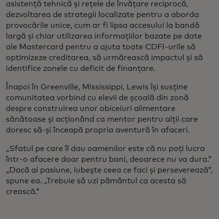
asistență tehnică și rețele de învățare reciprocă,
dezvoltarea de strategii localizate pentru a aborda
provocările unice, cum ar fi lipsa accesului la bandă
largă și chiar utilizarea informațiilor bazate pe date
ale Mastercard pentru a ajuta toate CDFI-urile să
optimizeze creditarea, să urmărească impactul și să
identifice zonele cu deficit de finanțare.
Înapoi în Greenville, Mississippi, Lewis își susține
comunitatea vorbind cu elevii de școală din zonă
despre construirea unor obiceiuri alimentare
sănătoase și acționând ca mentor pentru alții care
doresc să-și înceapă propria aventură în afaceri.
„Sfatul pe care îl dau oamenilor este că nu poți lucra
într-o afacere doar pentru bani, deoarece nu va dura.”
„Dacă ai pasiune, iubește ceea ce faci și perseverează”,
spune ea. „Trebuie să uzi pământul ca acesta să
crească.”