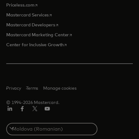
opens in a new tab
Priceless.com
opens in a new tab
Mastercard Services
opens in a new tab
Mastercard Developers
opens in a new tab
Mastercard Marketing Center
opens in a new tab
Center for Inclusive Growth
Privacy
Terms
Manage cookies
© 1994-2026 Mastercard.
Linkedin
Facebook
Twitter/X
Youtube
Select
a
country