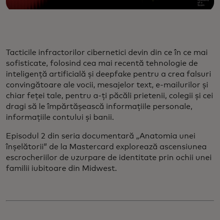
Tacticile infractorilor cibernetici devin din ce în ce mai
sofisticate, folosind cea mai recentă tehnologie de
inteligență artificială și deepfake pentru a crea falsuri
convingătoare ale vocii, mesajelor text, e-mailurilor și
chiar feței tale, pentru a-ți păcăli prietenii, colegii și cei
dragi să le împărtășească informațiile personale,
informațiile contului și banii.
Episodul 2 din seria documentară „Anatomia unei
înșelătorii” de la Mastercard explorează ascensiunea
escrocheriilor de uzurpare de identitate prin ochii unei
familii iubitoare din Midwest.