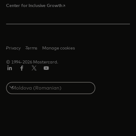
opens in a new tab
Center for Inclusive Growth
Privacy
Terms
Manage cookies
© 1994-2026 Mastercard.
Linkedin
Facebook
Twitter/X
Youtube
Select
a
country