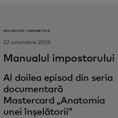
Pentru tine
Pentru companii
SECURITATE CIBERNETICĂ
22 octombrie 2025
Pentru întreaga lume
Manualul impostorului
Pentru inovatori
Al doilea episod din seria
Știri și tendințe
documentară
Mastercard „Anatomia
unei înșelătorii”