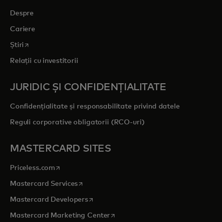
Despre
Cariere
opens in a new tab
Știri
Relații cu investitorii
JURIDIC ȘI CONFIDENȚIALITATE
Confidențialitate și responsabilitate privind datele
Reguli corporative obligatorii (RCO-uri)
MASTERCARD SITES
opens in a new tab
Priceless.com
opens in a new tab
Mastercard Services
opens in a new tab
Mastercard Developers
opens in a new tab
Mastercard Marketing Center