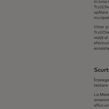
În luna 
Try2Chec
spălare 
inculpat
Chiar și
Try2Chec
viață al
efectuat
ecosiste
Scurt
Înțelege
testare 
La Maste
amenință
aflux ur