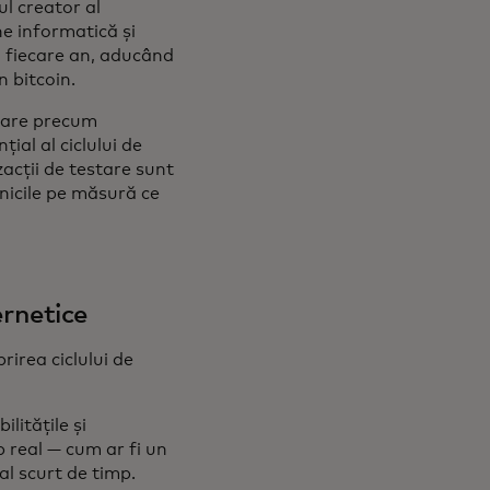
ul creator al
ne informatică și
n fiecare an, aducând
n bitcoin.
stare precum
ial al ciclului de
zacții de testare sunt
hnicile pe măsură ce
ernetice
rirea ciclului de
litățile și
p real — cum ar fi un
al scurt de timp.