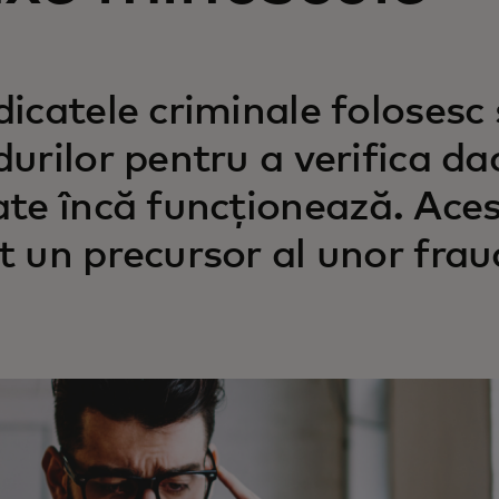
dicatele criminale folosesc 
durilor pentru a verifica da
ate încă funcționează. Aces
t un precursor al unor frau