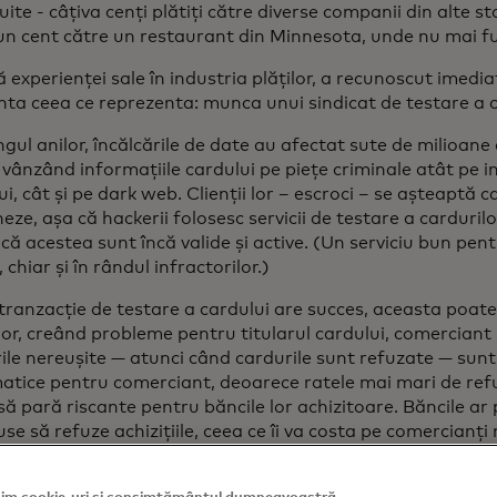
ite - câțiva cenți plătiți către diverse companii din alte sta
un cent către un restaurant din Minnesota, unde nu mai fu
 experienței sale în industria plăților, a recunoscut imedia
nta ceea ce reprezenta: munca unui sindicat de testare a c
gul anilor, încălcările de date au afectat sute de milioane 
 vânzând informațiile cardului pe piețe criminale atât pe in
ui, cât și pe dark web. Clienții lor – escroci – se așteaptă 
eze, așa că hackerii folosesc servicii de testare a carduril
că acestea sunt încă valide și active. (Un serviciu bun pentr
, chiar și în rândul infractorilor.)
tranzacție de testare a cardului are succes, aceasta poat
ilor, creând probleme pentru titularul cardului, comerciant 
ile nereușite — atunci când cardurile sunt refuzate — sunt
atice pentru comerciant, deoarece ratele mai mari de refu
să pară riscante pentru băncile lor achizitoare. Băncile ar
se să refuze achizițiile, ceea ce îi va costa pe comercianți
mai îngrijorător,
testarea cardurilor
este precursorul fraudei
 o simulare pentru infractori.