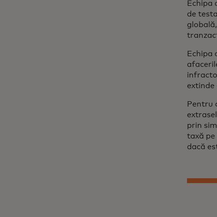
Echipa a
de testa
globală,
tranzacț
Echipa c
afaceril
infracto
extinde 
Pentru d
extrasel
prin si
taxă pe 
dacă es