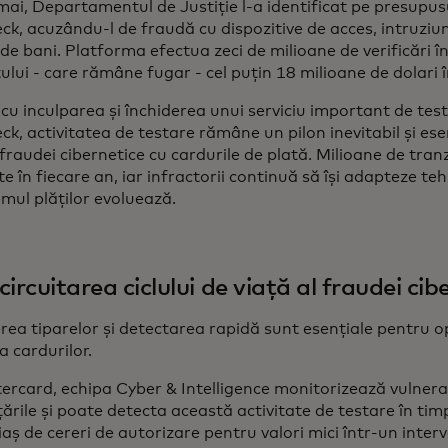
mai, Departamentul de Justiție l-a identificat pe presupus
k, acuzându-l de fraudă cu dispozitive de acces, intruziu
de bani. Platforma efectua zeci de milioane de verificări î
ului - care rămâne fugar - cel puțin 18 milioane de dolari î
 cu inculparea și închiderea unui serviciu important de te
k, activitatea de testare rămâne un pilon inevitabil și esenț
 fraudei cibernetice cu cardurile de plată. Milioane de tran
e în fiecare an, iar infractorii continuă să își adapteze te
mul plăților evoluează.
circuitarea ciclului de viață al fraudei cib
rea tiparelor și detectarea rapidă sunt esențiale pentru op
a cardurilor.
rcard, echipa Cyber & Intelligence monitorizează vulnerabi
rile și poate detecta această activitate de testare în tim
iaș de cereri de autorizare pentru valori mici într-un interv