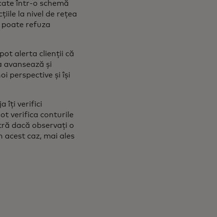
icate într-o schemă
ile la nivel de rețea
i poate refuza
ot alerta clienții că
a avansează și
oi perspective și își
 îți verifici
pot verifica conturile
ră dacă observați o
n acest caz, mai ales