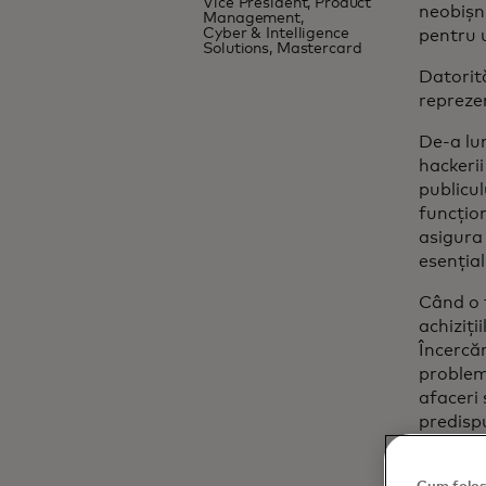
Vice President, Product
neobișnu
Management,
Cyber & Intelligence
pentru 
Solutions, Mastercard
Datorită
repreze
De-a lun
hackerii
publicul
funcțion
asigura 
esențial
Când o 
achiziți
Încercăr
problem
afaceri 
predispu
Și, cel 
practic,