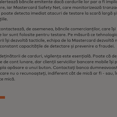
lertează băncile emitente dacă cardurile lor par a fi impl
re, iar Mastercard Safety Net, care monitorizează tranzacți
 poate detecta imediat atacuri de testare la scară largă ș
iile.
ontactează, de asemenea, băncile comercianților, care își p
e lor sunt folosite pentru testare. Pe măsură ce tehnologi
rii își dezvoltă tacticile, echipa de la Mastercard dezvoltă n
constant capacitățile de detectare și prevenire a fraudei.
eținătorii de carduri, vigilența este esențială. Poate că deja
e de cont lunare, dar clienții serviciilor bancare mobile își 
mpla apăsare a unui buton. Contactați banca dumneavoast
care nu o recunoașteți, indiferent cât de mică ar fi - sau, î
te mică.