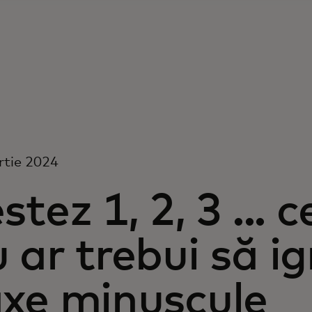
rtie 2024
stez 1, 2, 3 ... 
 ar trebui să ig
axe minuscule