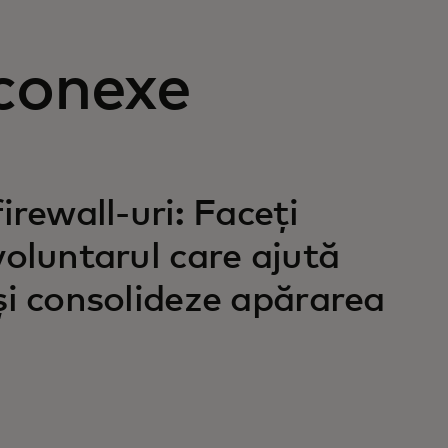
 conexe
irewall-uri: Faceți
voluntarul care ajută
și consolideze apărarea