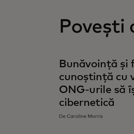
Povești
Bunăvoință și f
cunoștință cu 
ONG-urile să î
cibernetică
De Caroline Morris