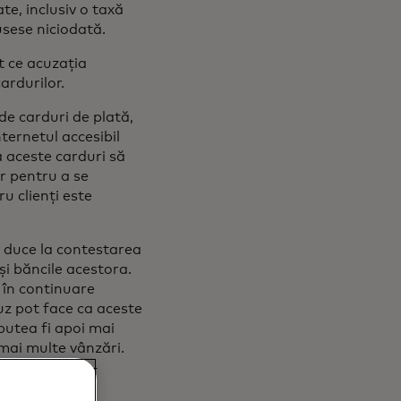
te, inclusiv o taxă
sese niciodată.
t ce acuzația
ardurilor.
de carduri de plată,
ternetul accesibil
ca aceste carduri să
or pentru a se
u clienți este
e duce la contestarea
și băncile acestora.
 în continuare
z pot face ca aceste
 putea fi apoi mai
 mai multe vânzări.
 propriu-zise -