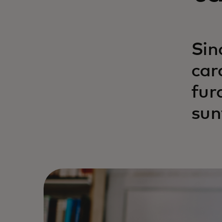
Sin
car
fur
sun