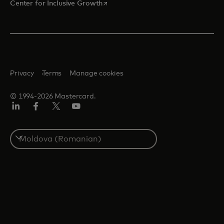
opens in a new tab
Center for Inclusive Growth
Privacy
Terms
Manage cookies
© 1994-2026 Mastercard.
Linkedin
Facebook
Twitter/X
Youtube
Select
a
country