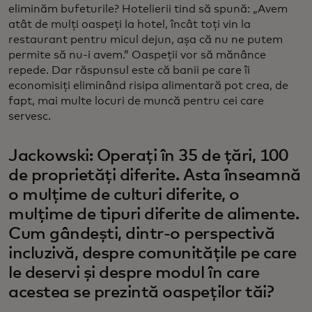
eliminăm bufeturile? Hotelierii tind să spună: „Avem
atât de mulți oaspeți la hotel, încât toți vin la
restaurant pentru micul dejun, așa că nu ne putem
permite să nu-i avem.” Oaspeții vor să mănânce
repede. Dar răspunsul este că banii pe care îi
economisiți eliminând risipa alimentară pot crea, de
fapt, mai multe locuri de muncă pentru cei care
servesc.
Jackowski: Operați în 35 de țări, 100
de proprietăți diferite. Asta înseamnă
o mulțime de culturi diferite, o
mulțime de tipuri diferite de alimente.
Cum gândești, dintr-o perspectivă
incluzivă, despre comunitățile pe care
le deservi și despre modul în care
acestea se prezintă oaspeților tăi?