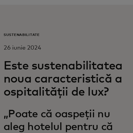
Pentru tine
Pentru companii
SUSTENABILITATE
26 iunie 2024
Pentru întreaga lume
Este sustenabilitatea
Pentru inovatori
noua caracteristică a
Știri și tendințe
ospitalității de lux?
„Poate că oaspeții nu
aleg hotelul pentru că