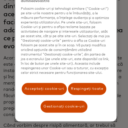
dumneavoastră
dintre compromisuri, la unele dintre
Folosim cookie-uri și tehnologii similare ("Cookie-uri")
acele investiții pe care trebuie să le
pe site-urile noastre pentru a le îmbunătăți, a le
măsura performanța, a înțelege audiența și a optimiza
faci, cum crezi că sustenabilitatea
experiența utilizatorului. Pe unele site-uri, folosim
Cookie-uri și pentru a afișa reclame bazate pe
adaugă valoare mărcii tale? Și în ceea
activitatea de navigare și interesele utilizatorilor, atât
pe acest site, cât și pe alte site-uri. Selectați de mai jos
ce privește modelul de afaceri, cum
"Gestionați cookie-urile" pentru a afla ce Cookie-uri
evoluează acesta?
folosim pe acest site și în ce scop. Vă puteți modifica
oricând opțiunile de consimțământ utilizând
instrumentul "Gestionați cookie-urile", din partea de
Acar: Ceea ce este frumos și grozav la sustenabilitate
jos a ecranului (pe unele site-uri, este disponibil ca link,
este că există cifre. Deci nu e un argument greu. Dacă
în loc de buton pe unele site-uri). Aceasta include
respingerea unor Cookie-uri sau a tuturor, cu excepția
instalați o fereastră cu geam termopan pentru răcire
celor strict necesare pentru funcționarea site-ului.
și încălzire, consumați mai puțin combustibil pentru a
menține anumite temperaturi. Le oferă automat un
Acceptați cookie-uri
Respingeți toate
randament al investiției. Studiul de piață este deja
făcut. Am realizat un mic studiu privind structurile de
proprietate, iar 64% dintre proprietari sunt foarte
Gestionați cookie-uri
pregătiți să facă investiții sustenabile, deoarece
consideră că randamentele financiare sunt mari.
Când vorbim despre risipă alimentară, ar trebui să