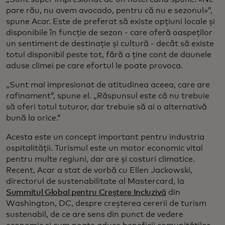
pare rău, nu avem avocado, pentru că nu e sezonul»”,
spune Acar. Este de preferat să existe opțiuni locale și
disponibile în funcție de sezon - care oferă oaspeților
un sentiment de destinație și cultură - decât să existe
totul disponibil peste tot, fără a ține cont de daunele
aduse climei pe care efortul le poate provoca.
„Sunt mai impresionat de atitudinea aceea, care are
rafinament”, spune el. „Răspunsul este că nu trebuie
să oferi totul tuturor, dar trebuie să ai o alternativă
bună la orice.”
Acesta este un concept important pentru industria
ospitalității. Turismul este un motor economic vital
pentru multe regiuni, dar are și costuri climatice.
Recent, Acar a stat de vorbă cu Ellen Jackowski,
directorul de sustenabilitate al Mastercard, la
Summitul Global pentru Creștere Incluzivă
din
Washington, DC, despre creșterea cererii de turism
sustenabil, de ce are sens din punct de vedere