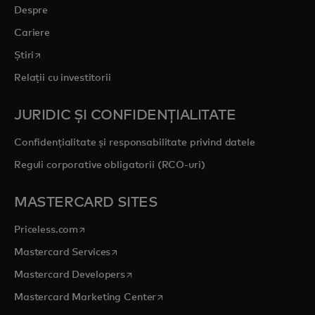
Despre
Cariere
opens in a new tab
Știri
Relații cu investitorii
JURIDIC ȘI CONFIDENȚIALITATE
Confidențialitate și responsabilitate privind datele
Reguli corporative obligatorii (RCO-uri)
MASTERCARD SITES
opens in a new tab
Priceless.com
opens in a new tab
Mastercard Services
opens in a new tab
Mastercard Developers
opens in a new tab
Mastercard Marketing Center