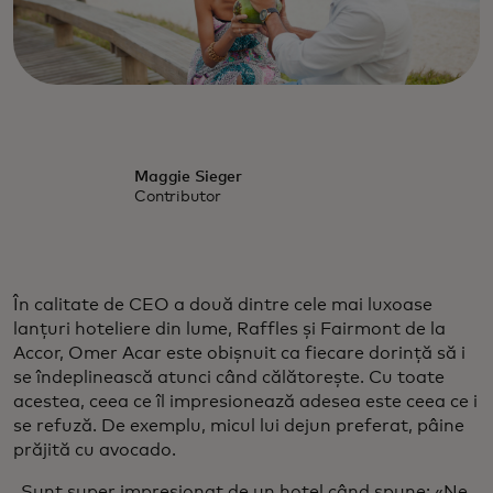
Maggie Sieger
Contributor
În calitate de CEO a două dintre cele mai luxoase
lanțuri hoteliere din lume, Raffles și Fairmont de la
Accor, Omer Acar este obișnuit ca fiecare dorință să i
se îndeplinească atunci când călătorește. Cu toate
acestea, ceea ce îl impresionează adesea este ceea ce i
se refuză. De exemplu, micul lui dejun preferat, pâine
prăjită cu avocado.
„Sunt super impresionat de un hotel când spune: «Ne