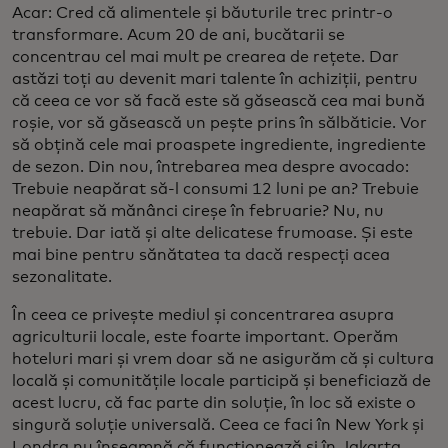
Acar: Cred că alimentele și băuturile trec printr-o
transformare. Acum 20 de ani, bucătarii se
concentrau cel mai mult pe crearea de rețete. Dar
astăzi toți au devenit mari talente în achiziții, pentru
că ceea ce vor să facă este să găsească cea mai bună
roșie, vor să găsească un pește prins în sălbăticie. Vor
să obțină cele mai proaspete ingrediente, ingrediente
de sezon. Din nou, întrebarea mea despre avocado:
Trebuie neapărat să-l consumi 12 luni pe an? Trebuie
neapărat să mănânci cireșe în februarie? Nu, nu
trebuie. Dar iată și alte delicatese frumoase. Și este
mai bine pentru sănătatea ta dacă respecți acea
sezonalitate.
În ceea ce privește mediul și concentrarea asupra
agriculturii locale, este foarte important. Operăm
hoteluri mari și vrem doar să ne asigurăm că și cultura
locală și comunitățile locale participă și beneficiază de
acest lucru, că fac parte din soluție, în loc să existe o
singură soluție universală. Ceea ce faci în New York și
Londra nu înseamnă că funcționează și în Jakarta.