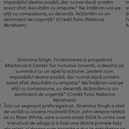
imposibilul devine posibil, dar numai dacă urmăm
t
acest sfat: Ascultăm cu empatie.” Ne întâlnim unii pe
a
alții cu compasiune, cu decență. Acționăm cu un
d
sentiment de urgență.” (Credit foto: Rebecca
f
Abraham)
A
Shamina Singh, fondatoarea și președinta
Mastercard Center for Inclusive Growth, a deschis joi
summitul cu un apel la acțiune: „Vedem cum
imposibilul devine posibil, dar numai dacă urmăm
acest sfat: Ascultăm cu empatie.” Ne întâlnim unii pe
alții cu compasiune, cu decență. Acționăm cu un
sentiment de urgență.” (Credit foto: Rebecca
Abraham)
Într-un segment preînregistrat, Shamina Singh a stat
de vorbă cu icoana muzicală Elton John despre relația
sa cu Ryan White, care a contractat SIDA în urma unei
transfuzii de sânge și a fost una dintre primele fețe