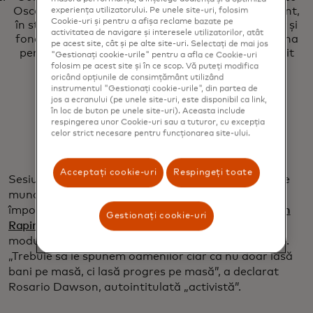
Oscar, fondatoarea și CEO-ul Sikhya Entertainment,
experiența utilizatorului. Pe unele site-uri, folosim
Cookie-uri și pentru a afișa reclame bazate pe
în stânga, și Lilly Singh, artista premiată cu Emmy și
activitatea de navigare și interesele utilizatorilor, atât
fondatoarea Unicorn Island Fund, au împărțit scena
pe acest site, cât și pe alte site-uri. Selectați de mai jos
pentru o discuție despre puterea povestirii. (Credit
"Gestionați cookie-urile" pentru a afla ce Cookie-uri
foto: Valeria Verastegui)
folosim pe acest site și în ce scop. Vă puteți modifica
oricând opțiunile de consimțământ utilizând
instrumentul "Gestionați cookie-urile", din partea de
jos a ecranului (pe unele site-uri, este disponibil ca link,
în loc de buton pe unele site-uri). Aceasta include
respingerea unor Cookie-uri sau a tuturor, cu excepția
celor strict necesare pentru funcționarea site-ului.
Acceptați cookie-uri
Respingeți toate
Sesiunile au inclus povești personale, inclusiv despre
munca
emblematicei muzicale Elton John
în lupta
împotriva SIDA și activismul
vedetei de fotbal Megan
Gestionați cookie-uri
Rapinoe
, până la apeluri pasionate de a schimba
modul în care abordăm tehnologia și oportunitățile.
„Trebuie să le spunem oamenilor clar că nu doar lasă
bani pe masă, ci lasă progres pe masă”, a declarat
Rosario Dawson, autointitulată „activistă”.