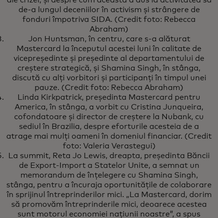
ale crizei, și despre cum aceasta a dus la activitatea sa
de-a lungul deceniilor în activism și strângere de
fonduri împotriva SIDA. (Credit foto: Rebecca
Abraham)
Jon Huntsman, în centru, care s-a alăturat
Mastercard la începutul acestei luni în calitate de
vicepreședinte și președinte al departamentului de
creștere strategică, și Shamina Singh, în stânga,
discută cu alți vorbitori și participanți în timpul unei
pauze. (Credit foto: Rebecca Abraham)
Linda Kirkpatrick, președinta Mastercard pentru
America, în stânga, a vorbit cu Cristina Junqueira,
cofondatoare și director de creștere la Nubank, cu
sediul în Brazilia, despre eforturile acesteia de a
atrage mai mulți oameni în domeniul financiar. (Credit
foto: Valeria Verastegui)
La summit, Reta Jo Lewis, dreapta, președinta Băncii
de Export-Import a Statelor Unite, a semnat un
memorandum de înțelegere cu Shamina Singh,
stânga, pentru a încuraja oportunitățile de colaborare
în sprijinul întreprinderilor mici. „La Mastercard, dorim
să promovăm întreprinderile mici, deoarece acestea
sunt motorul economiei națiunii noastre”, a spus