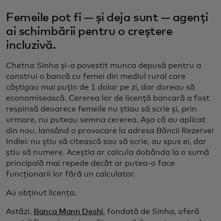
Femeile pot fi — și deja sunt — agenți
ai schimbării pentru o creștere
incluzivă.
Chetna Sinha și-a povestit munca depusă pentru a
construi o bancă cu femei din mediul rural care
câștigau mai puțin de 1 dolar pe zi, dar doreau să
economisească. Cererea lor de licență bancară a fost
respinsă deoarece femeile nu știau să scrie și, prin
urmare, nu puteau semna cererea. Așa că au aplicat
din nou, lansând o provocare la adresa Băncii Rezervei
Indiei: nu știu să citească sau să scrie, au spus ei, dar
știu să numere. Aceștia ar calcula dobânda la o sumă
principală mai repede decât ar putea-o face
funcționarii lor fără un calculator.
Au obținut licența.
Astăzi,
Banca Mann Deshi
, fondată de Sinha, oferă