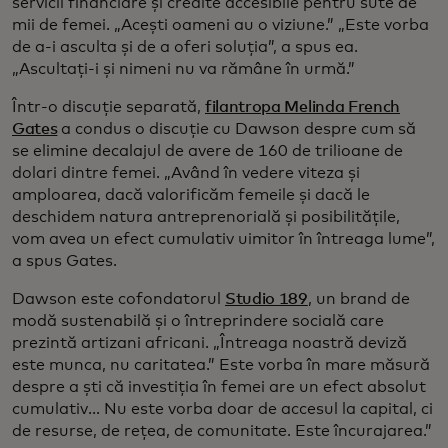
servicii financiare și credite accesibile pentru sute de
mii de femei. „Acești oameni au o viziune.” „Este vorba
de a-i asculta și de a oferi soluția”, a spus ea.
„Ascultați-i și nimeni nu va rămâne în urmă.”
Într-o discuție separată,
filantropa Melinda French
Gates
a condus o discuție cu Dawson despre cum să
se elimine decalajul de avere de 160 de trilioane de
dolari dintre femei. „Având în vedere viteza și
amploarea, dacă valorificăm femeile și dacă le
deschidem natura antreprenorială și posibilitățile,
vom avea un efect cumulativ uimitor în întreaga lume”,
a spus Gates.
Dawson este cofondatorul
Studio 189
, un brand de
modă sustenabilă și o întreprindere socială care
prezintă artizani africani. „Întreaga noastră deviză
este munca, nu caritatea.” Este vorba în mare măsură
despre a ști că investiția în femei are un efect absolut
cumulativ... Nu este vorba doar de accesul la capital, ci
de resurse, de rețea, de comunitate. Este încurajarea.”