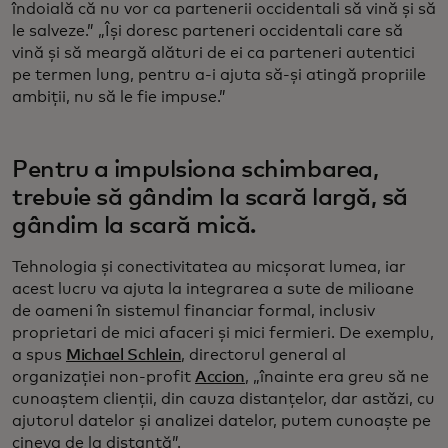
îndoială că nu vor ca partenerii occidentali să vină și să
le salveze.” „Își doresc parteneri occidentali care să
vină și să meargă alături de ei ca parteneri autentici
pe termen lung, pentru a-i ajuta să-și atingă propriile
ambiții, nu să le fie impuse.”
Pentru a impulsiona schimbarea,
trebuie să gândim la scară largă, să
gândim la scară mică.
Tehnologia și conectivitatea au micșorat lumea, iar
acest lucru va ajuta la integrarea a sute de milioane
de oameni în sistemul financiar formal, inclusiv
proprietari de mici afaceri și mici fermieri. De exemplu,
a spus
Michael Schlein
, directorul general al
organizației non-profit
Accion
, „înainte era greu să ne
cunoaștem clienții, din cauza distanțelor, dar astăzi, cu
ajutorul datelor și analizei datelor, putem cunoaște pe
cineva de la distanță”.