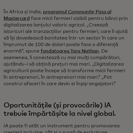
În Africa și India,
programul Community Pass al
Mastercard
face micii fermieri vizibili pentru bănci prin
digitalizarea lanțului valoric agricol. „Creează
istoricuri ale tranzacțiilor pentru fermieri, care îi ajută
să își dovedească bonitatea într-un sector în care un
împrumut de 100 de dolari poate face o diferență
enormă”, spune
fondatoarea Tara Nathan
. De
asemenea, îi conectează cu mai mulți cumpărători,
ajutându-i să obțină prețuri mai mari. „Digitalizarea
agriculturii poate începe să transforme micii fermieri
în antreprenori, în antreprenori mai mari.” „Pot
construi afaceri în care devin ei înșiși angajatori.”
Oportunitățile (și provocările) IA
trebuie împărtășite la nivel global.
IA poate fi atât un instrument pentru promovarea
creșterii incluzive, cât și o sursă de excluziune.