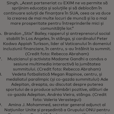
Singh. „Acest parteneriat cu EXIM ne va permite să
sprijinim educația și soluțiile și să deblocăm în
continuare soluții de finanțare în SUA, ceea ce va duce
la crearea de mai multe locuri de muncă și la o mai
mare prosperitate pentru întreprinderile mici și
comunitățile lor.”
Brandon „Stix” Bailey, rapperul și antreprenorul social
stabilit în Los Angeles, în stânga, și cardinalul Peter
Kodwo Appiah Turkson, lider al Vaticanului în domeniul
incluziunii financiare, în centru, s-au întâlnit la summit.
(Credit foto: Rebecca Abraham)
Muzicianul și activista Madame Gandhi a condus o
sesiune multimedia interactivă la jumătatea
summitului. (Credit foto: Rebecca Abraham)
Vedeta fotbalistică Megan Rapinoe, centru, și
medaliatul paralimpic (și co-gazda summitului) Ade
Adepitan, dreapta, au discutat despre puterea
sportului de a produce schimbări pozitive, alături de
co-gazda Adepitan, Andréa Vieira, stânga. (Credit
foto: Valeria Verastegui)
Amina J. Mohammed, secretar general adjunct al
Națiunilor Unite și președintă a Grupului ONU pentru