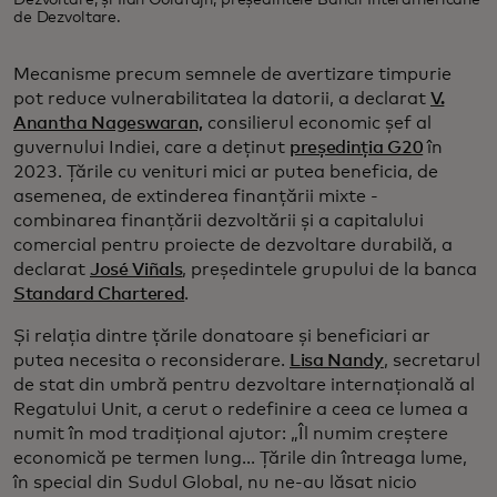
de Dezvoltare.
Mecanisme precum semnele de avertizare timpurie
pot reduce vulnerabilitatea la datorii, a declarat
V.
Anantha Nageswaran,
consilierul economic șef al
guvernului Indiei, care a deținut
președinția G20
în
2023. Țările cu venituri mici ar putea beneficia, de
asemenea, de extinderea finanțării mixte -
combinarea finanțării dezvoltării și a capitalului
comercial pentru proiecte de dezvoltare durabilă, a
declarat
José Viñals
, președintele grupului de la banca
Standard Chartered
.
Și relația dintre țările donatoare și beneficiari ar
putea necesita o reconsiderare.
Lisa Nandy
, secretarul
de stat din umbră pentru dezvoltare internațională al
Regatului Unit, a cerut o redefinire a ceea ce lumea a
numit în mod tradițional ajutor: „Îl numim creștere
economică pe termen lung... Țările din întreaga lume,
în special din Sudul Global, nu ne-au lăsat nicio