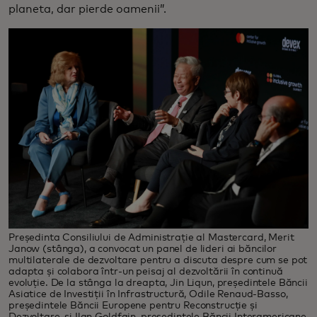
planeta, dar pierde oamenii”.
Președinta Consiliului de Administrație al Mastercard, Merit
Janow (stânga), a convocat un panel de lideri ai băncilor
multilaterale de dezvoltare pentru a discuta despre cum se pot
adapta și colabora într-un peisaj al dezvoltării în continuă
evoluție. De la stânga la dreapta, Jin Liqun, președintele Băncii
Asiatice de Investiții în Infrastructură, Odile Renaud-Basso,
președintele Băncii Europene pentru Reconstrucție și
Dezvoltare, și Ilan Goldfajn, președintele Băncii Interamericane