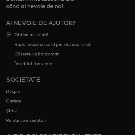
când ai nevoie de noi
AI NEVOIE DE AJUTOR?
Obține asistență
Raportează un card pierdut sau furat
Găsește un bancomat
Întrebări frecvente
SOCIETATE
Despre
Cariere
opens in a new tab
Știri
Relații cu investitorii