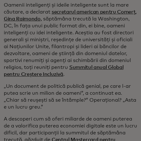
Oamenii inteligenți și ideile inteligente sunt la mare
căutare, a declarat
secretarul american pentru Comerț,
Gina Raimondo,
săptămâna trecută la Washington,
DC, în fața unui public format din, ei bine, oameni
inteligenți cu idei inteligente. Aceștia au fost directori
generali și miniștri, reședințe de universități și oficiali
ai Națiunilor Unite, filantropi și lideri ai băncilor de
dezvoltare, oameni de știință din domeniul datelor,
sportivi renumiți și agenți ai schimbării din domeniul
religios, toți reuniți pentru
Summitul anual Global
pentru Creștere Incluzivă
.
„Un document de politică publică genial, pe care l-ar
putea scrie un milion de oameni”, a continuat ea.
„Chiar să reușești să se întâmple?” Operațional? „Asta
e un lucru greu.”
A descoperi cum să oferi miliarde de oameni puterea
de a valorifica puterea economiei digitale este un lucru
dificil, dar participanții la summitul de săptămâna
trecută, găzduit de
Centrul Mastercard pentru