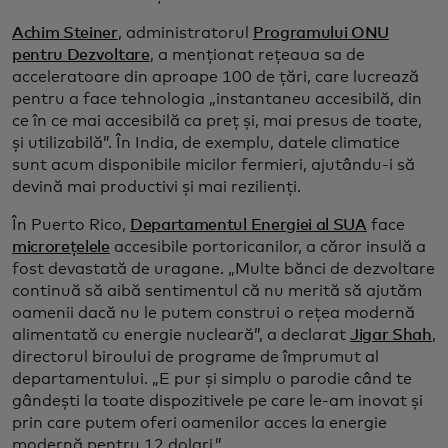
Achim Steiner
, administratorul
Programului ONU
pentru Dezvoltare
, a menționat rețeaua sa de
acceleratoare din aproape 100 de țări, care lucrează
pentru a face tehnologia „instantaneu accesibilă, din
ce în ce mai accesibilă ca preț și, mai presus de toate,
și utilizabilă”. În India, de exemplu, datele climatice
sunt acum disponibile micilor fermieri, ajutându-i să
devină mai productivi și mai rezilienți.
În Puerto Rico,
Departamentul Energiei al SUA
face
microrețelele
accesibile portoricanilor, a căror insulă a
fost devastată de uragane. „Multe bănci de dezvoltare
continuă să aibă sentimentul că nu merită să ajutăm
oamenii dacă nu le putem construi o rețea modernă
alimentată cu energie nucleară”, a declarat
Jigar Shah
,
directorul biroului de programe de împrumut al
departamentului. „E pur și simplu o parodie când te
gândești la toate dispozitivele pe care le-am inovat și
prin care putem oferi oamenilor acces la energie
modernă pentru 12 dolari.”