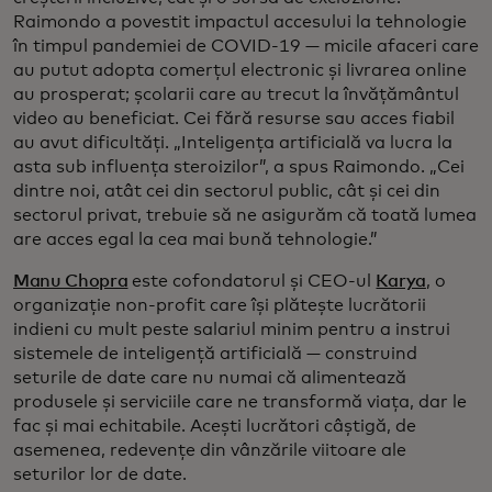
Raimondo a povestit impactul accesului la tehnologie
în timpul pandemiei de COVID-19 — micile afaceri care
au putut adopta comerțul electronic și livrarea online
au prosperat; școlarii care au trecut la învățământul
video au beneficiat. Cei fără resurse sau acces fiabil
au avut dificultăți. „Inteligența artificială va lucra la
asta sub influența steroizilor”, a spus Raimondo. „Cei
dintre noi, atât cei din sectorul public, cât și cei din
sectorul privat, trebuie să ne asigurăm că toată lumea
are acces egal la cea mai bună tehnologie.”
Manu Chopra
este cofondatorul și CEO-ul
Karya
, o
organizație non-profit care își plătește lucrătorii
indieni cu mult peste salariul minim pentru a instrui
sistemele de inteligență artificială — construind
seturile de date care nu numai că alimentează
produsele și serviciile care ne transformă viața, dar le
fac și mai echitabile. Acești lucrători câștigă, de
asemenea, redevențe din vânzările viitoare ale
seturilor lor de date.