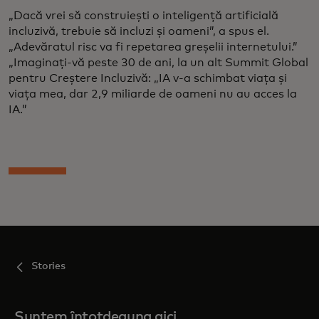
„Dacă vrei să construiești o inteligență artificială
incluzivă, trebuie să incluzi și oameni”, a spus el.
„Adevăratul risc va fi repetarea greșelii internetului.”
„Imaginați-vă peste 30 de ani, la un alt Summit Global
pentru Creștere Incluzivă: „IA v-a schimbat viața și
viața mea, dar 2,9 miliarde de oameni nu au acces la
IA.”
Stories
Suntem întotdeauna aici