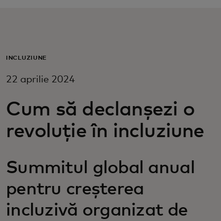
Pentru tine
Pentru companii
INCLUZIUNE
22 aprilie 2024
Pentru întreaga lume
Cum să declanșezi o
Pentru inovatori
revoluție în incluziune
Știri și tendințe
Summitul global anual
pentru creșterea
incluzivă organizat de