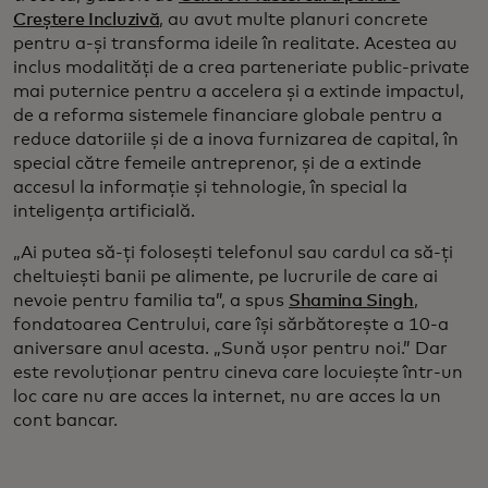
Creștere Incluzivă
, au avut multe planuri concrete
pentru a-și transforma ideile în realitate. Acestea au
inclus modalități de a crea parteneriate public-private
mai puternice pentru a accelera și a extinde impactul,
de a reforma sistemele financiare globale pentru a
reduce datoriile și de a inova furnizarea de capital, în
special către femeile antreprenor, și de a extinde
accesul la informație și tehnologie, în special la
inteligența artificială.
„Ai putea să-ți folosești telefonul sau cardul ca să-ți
cheltuiești banii pe alimente, pe lucrurile de care ai
nevoie pentru familia ta”, a spus
Shamina Singh
,
fondatoarea Centrului, care își sărbătorește a 10-a
aniversare anul acesta. „Sună ușor pentru noi.” Dar
este revoluționar pentru cineva care locuiește într-un
loc care nu are acces la internet, nu are acces la un
cont bancar.