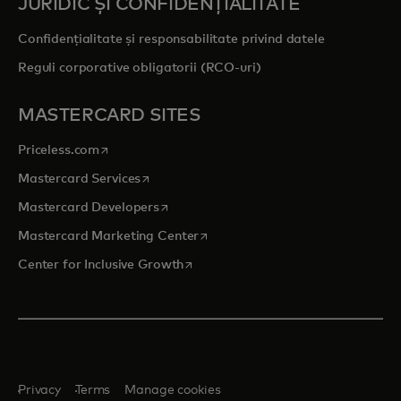
JURIDIC ȘI CONFIDENȚIALITATE
Confidențialitate și responsabilitate privind datele
Reguli corporative obligatorii (RCO-uri)
MASTERCARD SITES
opens in a new tab
Priceless.com
opens in a new tab
Mastercard Services
opens in a new tab
Mastercard Developers
opens in a new tab
Mastercard Marketing Center
opens in a new tab
Center for Inclusive Growth
Privacy
Terms
Manage cookies