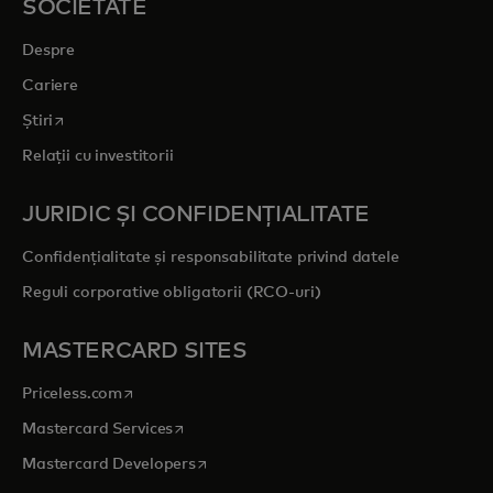
SOCIETATE
Despre
Cariere
opens in a new tab
Știri
Relații cu investitorii
JURIDIC ȘI CONFIDENȚIALITATE
Confidențialitate și responsabilitate privind datele
Reguli corporative obligatorii (RCO-uri)
MASTERCARD SITES
opens in a new tab
Priceless.com
opens in a new tab
Mastercard Services
opens in a new tab
Mastercard Developers