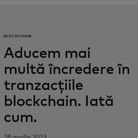
Pentru tine
Pentru companii
BLOCKCHAIN
Aducem mai
Pentru întreaga lume
multă încredere în
Pentru inovatori
tranzacțiile
Știri și tendințe
blockchain. Iată
cum.
28 aprilie 2023