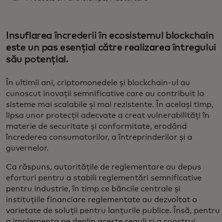
Insuflarea încrederii în ecosistemul blockchain
este un pas esențial către realizarea întregului
său potențial.
În ultimii ani, criptomonedele și blockchain-ul au
cunoscut inovații semnificative care au contribuit la
sisteme mai scalabile și mai rezistente. În același timp,
lipsa unor protecții adecvate a creat vulnerabilități în
materie de securitate și conformitate, erodând
încrederea consumatorilor, a întreprinderilor și a
guvernelor.
Ca răspuns, autoritățile de reglementare au depus
eforturi pentru a stabili reglementări semnificative
pentru industrie, în timp ce băncile centrale și
instituțiile financiare reglementate au dezvoltat o
varietate de soluții pentru lanțurile publice. Însă, pentru
a implementa pe deplin aceste reguli și a construi