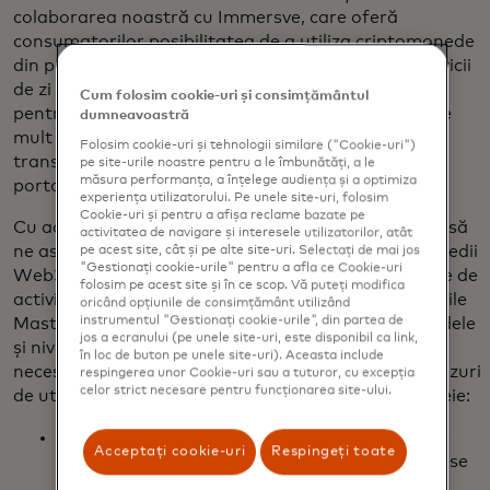
colaborarea noastră cu Immersve, care oferă
consumatorilor posibilitatea de a utiliza criptomonede
din portofelul lor Web3 pentru a plăti bunuri și servicii
de zi cu zi. Simplu spus, nivelul de verificare necesar
Cum folosim cookie-uri și consimțământul
pentru ca cineva să primească un NFT diferă foarte
dumneavoastră
mult de autentificarea necesară cuiva pentru a
Folosim cookie-uri și tehnologii similare ("Cookie-uri")
transfera active digitale din sau a primi active în
pe site-urile noastre pentru a le îmbunătăți, a le
măsura performanța, a înțelege audiența și a optimiza
portofele cripto.
experiența utilizatorului. Pe unele site-uri, folosim
Cookie-uri și pentru a afișa reclame bazate pe
Cu acreditările Mastercard Crypto, vă putem ajuta să
activitatea de navigare și interesele utilizatorilor, atât
ne asiguram că cei interesați să interacționeze în medii
pe acest site, cât și pe alte site-uri. Selectați de mai jos
"Gestionați cookie-urile" pentru a afla ce Cookie-uri
Web3 îndeplinesc standarde definite pentru tipurile de
folosim pe acest site și în ce scop. Vă puteți modifica
activități pe care doresc să le desfășoare. Acreditările
oricând opțiunile de consimțământ utilizând
instrumentul "Gestionați cookie-urile", din partea de
Mastercard Crypto nu numai că vor defini standardele
jos a ecranului (pe unele site-uri, este disponibil ca link,
și nivelurile de verificare, dar vor oferi și tehnologia
în loc de buton pe unele site-uri). Aceasta include
necesară pentru a ajuta la realizarea mai multor cazuri
respingerea unor Cookie-uri sau a tuturor, cu excepția
celor strict necesare pentru funcționarea site-ului.
de utilizare. Ne gândim la asta în câteva moduri cheie:
Furnizarea de aliasuri ușor de reținut și simple
Acceptați cookie-uri
Respingeți toate
pentru a ajuta consumatorii să partajeze adrese
de portofel între ei, îmbunătățind experiența