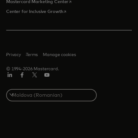
opens in a new tab
Mastercard Marketing Center
opens in a new tab
Center for Inclusive Growth
Privacy
Terms
Manage cookies
© 1994-2026 Mastercard.
Linkedin
Facebook
Twitter/X
Youtube
Select
a
country