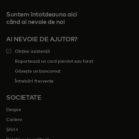
Suntem întotdeauna aici
când ai nevoie de noi
AI NEVOIE DE AJUTOR?
Obține asistență
Raportează un card pierdut sau furat
Găsește un bancomat
Întrebări frecvente
SOCIETATE
Despre
Cariere
opens in a new tab
Știri