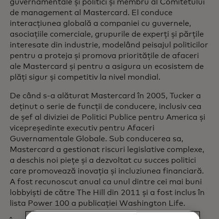
guvernamentale și politici și membru al Comitetului
de management al Mastercard. El conduce
interacțiunea globală a companiei cu guvernele,
asociațiile comerciale, grupurile de experți și părțile
interesate din industrie, modelând peisajul politicilor
pentru a proteja și promova prioritățile de afaceri
ale Mastercard și pentru a asigura un ecosistem de
plăți sigur și competitiv la nivel mondial.
De când s-a alăturat Mastercard în 2005, Tucker a
deținut o serie de funcții de conducere, inclusiv cea
de șef al diviziei de Politici Publice pentru America și
vicepreședinte executiv pentru Afaceri
Guvernamentale Globale. Sub conducerea sa,
Mastercard a gestionat riscuri legislative complexe,
a deschis noi piețe și a dezvoltat cu succes politici
care promovează inovația și incluziunea financiară.
A fost recunoscut anual ca unul dintre cei mai buni
lobbyiști de către The Hill din 2011 și a fost inclus în
lista Power 100 a publicației Washington Life.