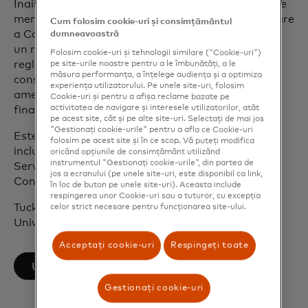
Înainte de Mastercard, Tucker a ocupat o poziție de
membru senior al Comisiei pentru Servicii Financiare
Cum folosim cookie-uri și consimțământul
a Camerei Reprezentanților din SUA, unde a jucat
dumneavoastră
un rol esențial în conturarea politicii de
Folosim cookie-uri și tehnologii similare ("Cookie-uri")
reglementare financiară, extinderea accesului
pe site-urile noastre pentru a le îmbunătăți, a le
măsura performanța, a înțelege audiența și a optimiza
consumatorilor la credite și abordarea
experiența utilizatorului. Pe unele site-uri, folosim
amenințărilor globale legate de spălarea banilor și
Cookie-uri și pentru a afișa reclame bazate pe
activitatea de navigare și interesele utilizatorilor, atât
finanțarea terorismului.
pe acest site, cât și pe alte site-uri. Selectați de mai jos
"Gestionați cookie-urile" pentru a afla ce Cookie-uri
Este membru al mai multor consilii consultative,
folosim pe acest site și în ce scop. Vă puteți modifica
inclusiv al Institutului Cohen pentru Leadership și
oricând opțiunile de consimțământ utilizând
instrumentul "Gestionați cookie-urile", din partea de
Serviciu Public de la Universitatea din Maine și al
jos a ecranului (pe unele site-uri, este disponibil ca link,
Consiliului Industriei Tehnologiei Informației.
în loc de buton pe unele site-uri). Aceasta include
respingerea unor Cookie-uri sau a tuturor, cu excepția
Tucker deține o diplomă în economie de la
celor strict necesare pentru funcționarea site-ului.
Universitatea Yale.
Acceptați cookie-uri
Respingeți toate
opens in a new tab
Urmărește pe LinkedIn
Gestionați cookie-uri