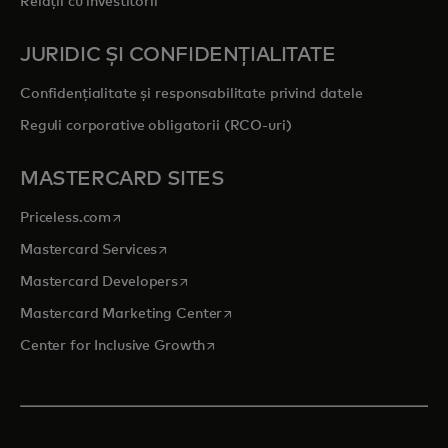
Relații cu investitorii
JURIDIC ȘI CONFIDENȚIALITATE
Confidențialitate și responsabilitate privind datele
Reguli corporative obligatorii (RCO-uri)
MASTERCARD SITES
opens in a new tab
Priceless.com
opens in a new tab
Mastercard Services
opens in a new tab
Mastercard Developers
opens in a new tab
Mastercard Marketing Center
opens in a new tab
Center for Inclusive Growth