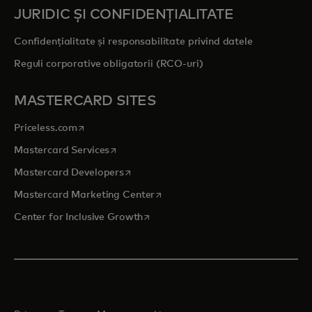
JURIDIC ȘI CONFIDENȚIALITATE
Confidențialitate și responsabilitate privind datele
Reguli corporative obligatorii (RCO-uri)
MASTERCARD SITES
opens in a new tab
Priceless.com
opens in a new tab
Mastercard Services
opens in a new tab
Mastercard Developers
opens in a new tab
Mastercard Marketing Center
opens in a new tab
Center for Inclusive Growth