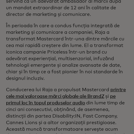
servind ca un adevărat ambasador al mărcii după
un mandat extraordinar de 12 ani în calitate de
director de marketing și comunicare.
În perioada în care a condus funcția integrată de
marketing și comunicare a companiei, Raja a
transformat Mastercard într-una dintre mărcile cu
cea mai rapidă creștere din lume. El a transformat
iconica campanie Priceless într-un brand cu
adevărat experiențial, multisenzorial, infuzând
tehnologii emergente și analize avansate de date,
chiar și în timp ce a fost pionier în noi standarde în
designul incluziv.
Conducerea lui Raja a propulsat Mastercard
printre
cele mai valoroase mărci globale ale BrandZ
și
pe
primul loc în topul produselor audio
din lume timp de
cinci ani consecutivi, obținând, de asemenea,
distincții din partea Disability:IN, Fast Company,
Cannes Lions și a altor organizații prestigioase.
Această muncă transformatoare servește acum