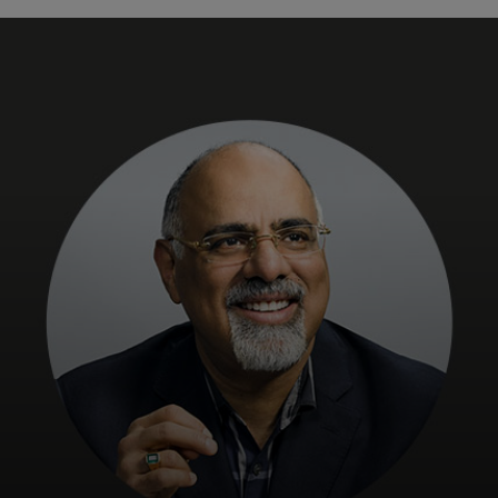
Pentru tine
Pentru companii
Pentru întreaga lume
Pentru inovatori
Știri și tendințe