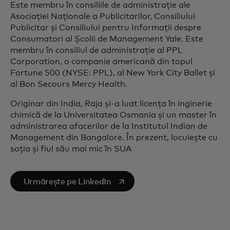
Este membru în consiliile de administrație ale
Asociației Naționale a Publicitarilor, Consiliului
Publicitar și Consiliului pentru Informații despre
Consumatori al Școlii de Management Yale. Este
membru în consiliul de administrație al PPL
Corporation, o companie americană din topul
Fortune 500 (NYSE: PPL), al New York City Ballet și
al Bon Secours Mercy Health.
Originar din India, Raja și-a luat licența în inginerie
chimică de la Universitatea Osmania și un master în
administrarea afacerilor de la Institutul Indian de
Management din Bangalore. În prezent, locuiește cu
soția și fiul său mai mic în SUA
opens in a new tab
Urmărește pe LinkedIn