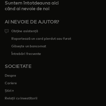
Suntem întotdeauna aici
când ai nevoie de noi
AI NEVOIE DE AJUTOR?
Obține asistență
Raportează un card pierdut sau furat
Găsește un bancomat
Întrebări frecvente
SOCIETATE
Despre
Cariere
opens in a new tab
Știri
Relații cu investitorii