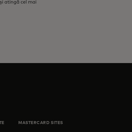
și atingă cel mai
TE
MASTERCARD SITES