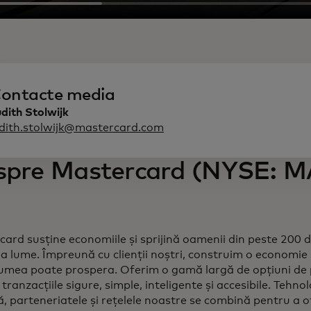
ontacte media
dith Stolwijk
udith.stolwijk@mastercard.com
spre Mastercard (NYSE: M
ard susține economiile și sprijină oamenii din peste 200 de ț
a lume. Împreună cu clienții noștri, construim o economie 
umea poate prospera. Oferim o gamă largă de opțiuni de p
tranzacțiile sigure, simple, inteligente și accesibile. Tehnol
, parteneriatele și rețelele noastre se combină pentru a of