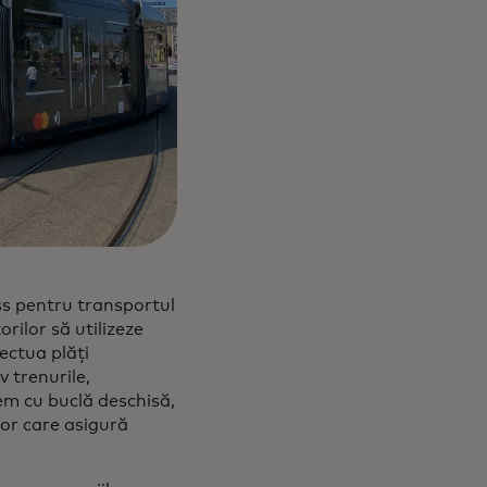
ss pentru transportul
rilor să utilizeze
fectua plăți
v trenurile,
em cu buclă deschisă,
or care asigură