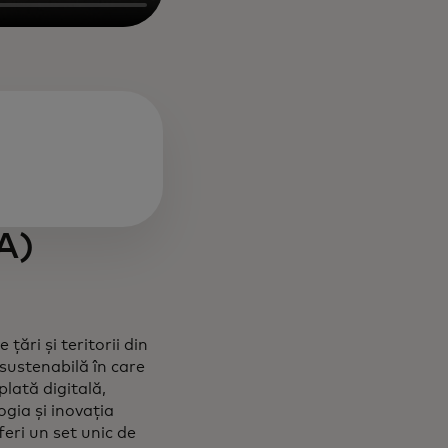
A)
ări și teritorii din
sustenabilă în care
lată digitală,
ogia și inovația
eri un set unic de