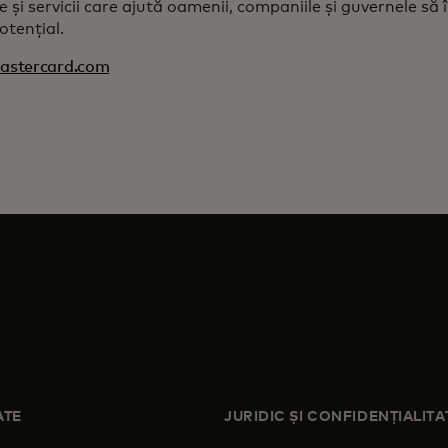
 și servicii care ajută oamenii, companiile și guvernele să î
tențial.
stercard.com
ATE
JURIDIC ȘI CONFIDENȚIALITA