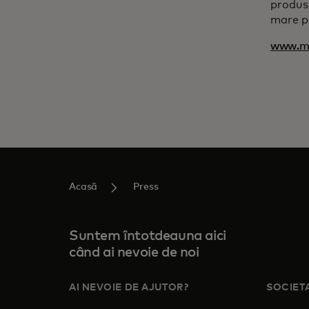
produse
mare po
www.ma
Acasă
Press
Suntem întotdeauna aici
când ai nevoie de noi
AI NEVOIE DE AJUTOR?
SOCIET