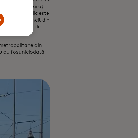
nevoie să cumpărați
 transport public este
 oameni au muncit din
i
rile noastre și ale
 metropolitane din
u au fost niciodată