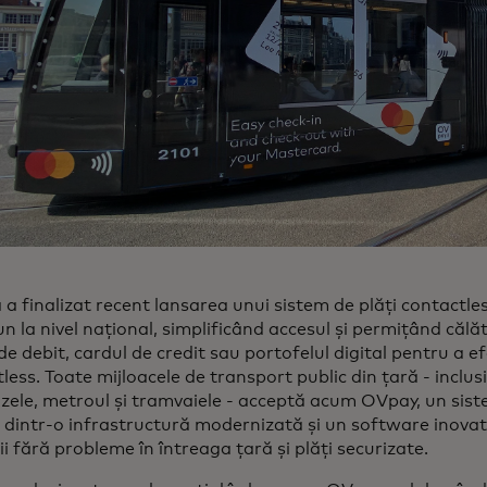
a finalizat recent lansarea unui sistem de plăți contactle
n la nivel național, simplificând accesul și permițând călăto
de debit, cardul de credit sau portofelul digital pentru a e
less. Toate mijloacele de transport public din țară - inclusi
ele, metroul și tramvaiele - acceptă acum OVpay, un sist
dintr-o infrastructură modernizată și un software inovat
ii fără probleme în întreaga țară și plăți securizate.