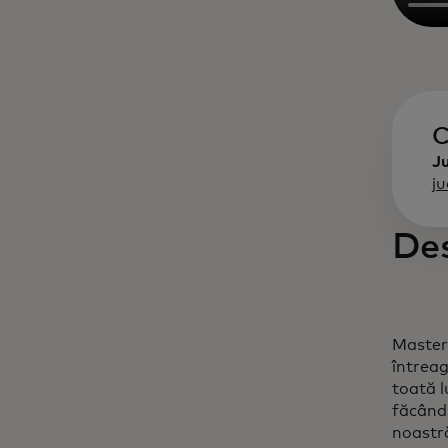
C
Ju
j
De
Masterc
întreag
toată l
făcând 
noastră