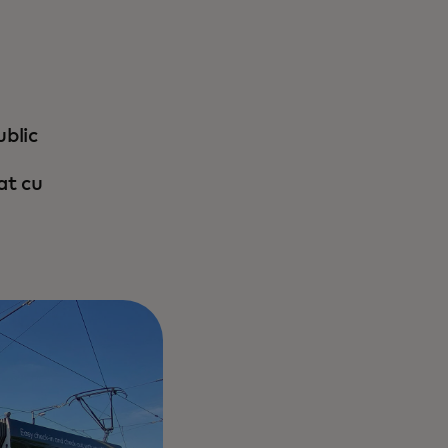
ublic
at cu