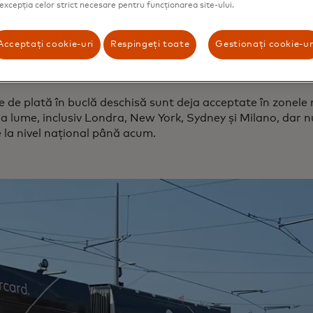
 excepția celor strict necesare pentru funcționarea site-ului.
sească transportul public.” De acum înainte, nu mai este 
separat sau să pierdeți trenul pentru că soldul cardului de
c. Acesta a fost un efort de echipă uimitor. Atât de mulți
Acceptați cookie-uri
Respingeți toate
Gestionați cookie-ur
 asta în ultimii doi ani. Este incredibil să vedem cum efortu
rilor noștri au făcut ca acest lucru să se întâmple.”
le de plată în buclă deschisă sunt deja acceptate în zonele
a lume, inclusiv Londra, New York, Sydney și Milano, dar n
 la nivel național până acum.