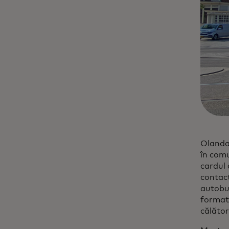
Olanda 
în comu
cardul 
contact
autobuz
format 
călător