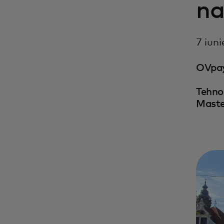
na
7 iun
OVpay 
Tehnol
Maste