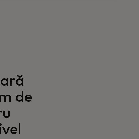
țară
em de
ru
ivel