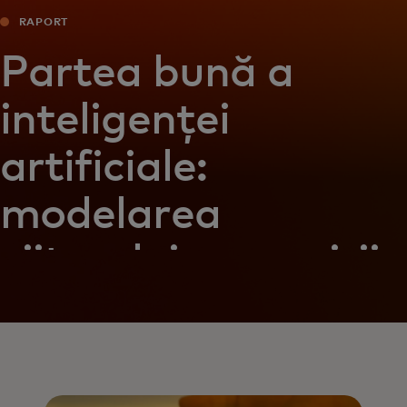
RAPORT
Partea bună a
inteligenței
artificiale:
modelarea
viitorului prevenirii
fraudelor în
domeniul plăților