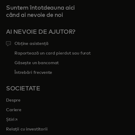
Suntem întotdeauna aici
când ai nevoie de noi
AI NEVOIE DE AJUTOR?
Obține asistență
Raportează un card pierdut sau furat
Găsește un bancomat
Întrebări frecvente
SOCIETATE
Despre
Cariere
opens in a new tab
Știri
Relații cu investitorii