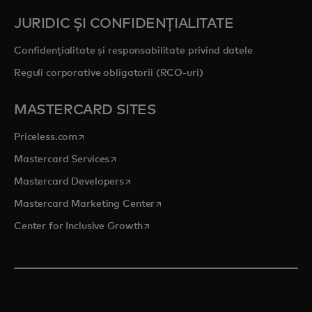
JURIDIC ȘI CONFIDENȚIALITATE
Confidențialitate și responsabilitate privind datele
Reguli corporative obligatorii (RCO-uri)
MASTERCARD SITES
opens in a new tab
Priceless.com
opens in a new tab
Mastercard Services
opens in a new tab
Mastercard Developers
opens in a new tab
Mastercard Marketing Center
opens in a new tab
Center for Inclusive Growth