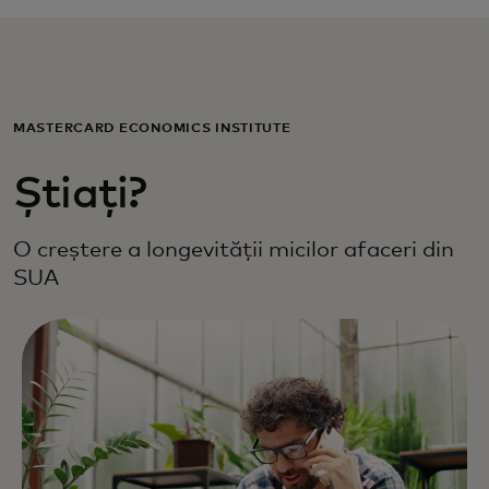
Pentru tine
Pentru companii
MASTERCARD ECONOMICS INSTITUTE
Pentru întreaga lume
Știați?
O creștere a longevității micilor afaceri din
Pentru inovatori
SUA
Știri și tendințe