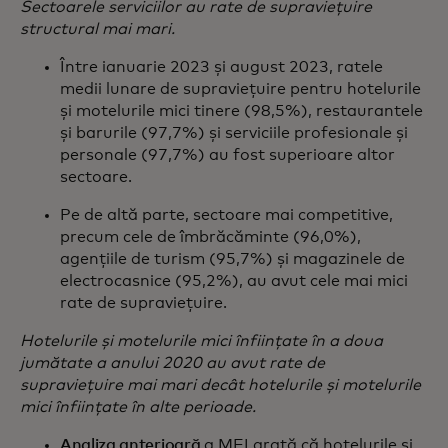
Sectoarele serviciilor au rate de supraviețuire
structural mai mari.
Între ianuarie 2023 și august 2023, ratele
medii lunare de supraviețuire pentru hotelurile
și motelurile mici tinere (98,5%), restaurantele
și barurile (97,7%) și serviciile profesionale și
personale (97,7%) au fost superioare altor
sectoare.
Pe de altă parte, sectoare mai competitive,
precum cele de îmbrăcăminte (96,0%),
agențiile de turism (95,7%) și magazinele de
electrocasnice (95,2%), au avut cele mai mici
rate de supraviețuire.
Hotelurile și motelurile mici înființate în a doua
jumătate a anului 2020 au avut rate de
supraviețuire mai mari decât hotelurile și motelurile
mici înființate în alte perioade.
Analiza anterioară
a MEI arată că hotelurile și