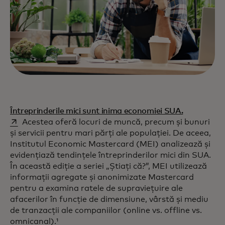
opens in a
Întreprinderile mici sunt inima economiei SUA.
Acestea oferă locuri de muncă, precum și bunuri
și servicii pentru mari părți ale populației. De aceea,
Institutul Economic Mastercard (MEI) analizează și
evidențiază tendințele întreprinderilor mici din SUA.
În această ediție a seriei „Știați că?”, MEI utilizează
informații agregate și anonimizate Mastercard
pentru a examina ratele de supraviețuire ale
afacerilor în funcție de dimensiune, vârstă și mediu
de tranzacții ale companiilor (online vs. offline vs.
omnicanal).¹