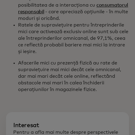
posibilitatea de a interacționa cu
consumatorul
responsabil
- care apreciază opțiunile - în multe
moduri și oricând.
Ratele de supraviețuire pentru întreprinderile
mici care activează exclusiv online sunt sub cele
ale întreprinderilor omnicanal, de 97,1%, ceea
ce reflectă probabil bariere mai mici la intrare
și ieșire.
Afacerile mici cu prezență fizică au rate de
supraviețuire mai mici decât cele omnicanal,
dar mai mari decât cele online, reflectând
obstacole mai mari în calea închiderii
operațiunilor în magazinele fizice.
Interesat
Pentru a afla mai multe despre perspectivele