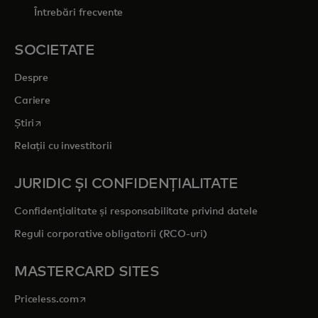
Întrebări frecvente
SOCIETATE
Despre
Cariere
opens in a new tab
Știri
Relații cu investitorii
JURIDIC ȘI CONFIDENȚIALITATE
Confidențialitate și responsabilitate privind datele
Reguli corporative obligatorii (RCO-uri)
MASTERCARD SITES
opens in a new tab
Priceless.com