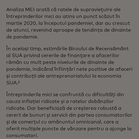
Analiza MEI arată că ratele de supraviețuire ale
întreprinderilor mici au atins un punct scăzut în
martie 2020, la începutul pandemiei, dar au crescut
de atunci, revenind aproape de tendința de dinainte
de pandemie.
În același timp, estimările Biroului de Recensământ
al SUA privind cererile de finanțare a afacerilor
rămân cu mult peste nivelurile de dinainte de
pandemie, indicând înființări nete pozitive de afaceri
și contribuții ale antreprenoriatului la economia
SUA.²
Întreprinderile mici se confruntă cu dificultăți din
cauza inflației ridicate și a ratelor dobânzilor
ridicate. Dar beneficiază de creșterea robustă a
cererii de bunuri și servicii din partea consumatorilor
și de comerțul cu amănuntul omnicanal, care a
oferit multiple puncte de vânzare pentru a ajunge la
consumatori.