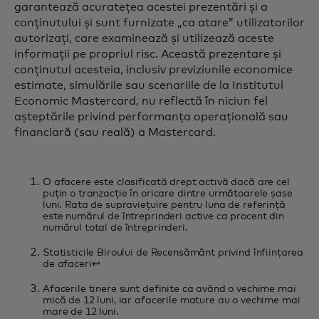
garantează acuratețea acestei prezentări și a
conținutului și sunt furnizate „ca atare” utilizatorilor
autorizați, care examinează și utilizează aceste
informații pe propriul risc. Această prezentare și
conținutul acesteia, inclusiv previziunile economice
estimate, simulările sau scenariile de la Institutul
Economic Mastercard, nu reflectă în niciun fel
așteptările privind performanța operațională sau
financiară (sau reală) a Mastercard.
O afacere este clasificată drept activă dacă are cel
puțin o tranzacție în oricare dintre următoarele șase
luni. Rata de supraviețuire pentru luna de referință
este numărul de întreprinderi active ca procent din
numărul total de întreprinderi.
Statisticile Biroului de Recensământ privind înființarea
de afaceri
↩︎
Afacerile tinere sunt definite ca având o vechime mai
mică de 12 luni, iar afacerile mature au o vechime mai
mare de 12 luni.