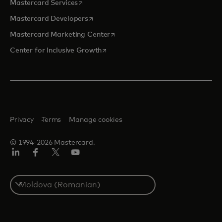
opens in a new tab
Mastercard Services
opens in a new tab
Mastercard Developers
opens in a new tab
Mastercard Marketing Center
opens in a new tab
Center for Inclusive Growth
Privacy
Terms
Manage cookies
© 1994-2026 Mastercard.
Linkedin
Facebook
Twitter/X
Youtube
Select
a
country