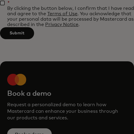
be
*
3
By clicking the button below, I confirm that I have read
applied
characters.
and agree to the
Terms of Use
. You acknowledge that
after
your personal data will be processed by Mastercard as
described in the
Privacy Notice
.
3
characters.
Submit
Book a demo
Request a personalized demo to learn how
Mastercard can enhance your business through
our products and services.