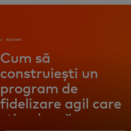
Pentru tine
Pentru companii
RAPORT
Pentru întreaga lume
Cum să
Pentru inovatori
construiești un
program de
Știri și tendințe
fidelizare agil care
stimulează