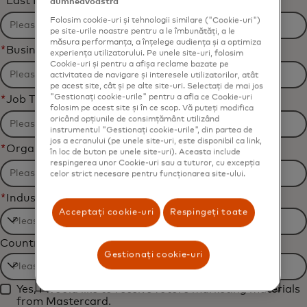
*
Last Name
dumneavoastră
Folosim cookie-uri și tehnologii similare ("Cookie-uri")
pe site-urile noastre pentru a le îmbunătăți, a le
măsura performanța, a înțelege audiența și a optimiza
*
Business Email Address
experiența utilizatorului. Pe unele site-uri, folosim
Cookie-uri și pentru a afișa reclame bazate pe
activitatea de navigare și interesele utilizatorilor, atât
pe acest site, cât și pe alte site-uri. Selectați de mai jos
"Gestionați cookie-urile" pentru a afla ce Cookie-uri
*
Job Title
folosim pe acest site și în ce scop. Vă puteți modifica
oricând opțiunile de consimțământ utilizând
instrumentul "Gestionați cookie-urile", din partea de
jos a ecranului (pe unele site-uri, este disponibil ca link,
*
Organization Name
în loc de buton pe unele site-uri). Aceasta include
respingerea unor Cookie-uri sau a tuturor, cu excepția
celor strict necesare pentru funcționarea site-ului.
*
Industry
Acceptați cookie-uri
Respingeți toate
Filtering
Country
will
Gestionați cookie-uri
be
Filtering
applied
Yes, I would like to receive future marketing materials
will
after
from Mastercard.