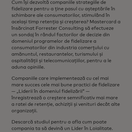
Cum își dezvoltă companiile strategiile de
fidelizare pentru a ține pasul cu așteptările în
schimbare ale consumatorilor, stimulând în
același timp retenția și creșterea? Mastercard a
însărcinat Forrester Consulting să efectueze
un sondaj în rândul factorilor de decizie din
domeniul programelor de fidelizare a
consumatorilor din industria comerțului cu
amănuntul, restaurantelor, turismului și
ospitalității și telecomunicațiilor, pentru a le
aduna opiniile.
Companiile care implementează cu cel mai
mare succes cele mai bune practici de fidelizare
— „Liderii în domeniul fidelizării” —
înregistrează o creștere semnificativ mai mare
a ratei de retenție, achiziții și venituri decât alte
organizații.
Descarcă studiul pentru a afla cum poate
compania ta să devină un Lider în Loialitate.