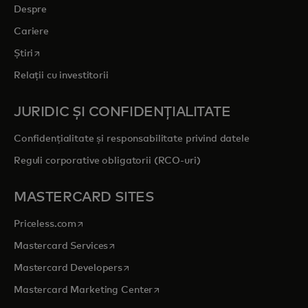
Despre
Cariere
opens in a new tab
Știri
Relații cu investitorii
JURIDIC ȘI CONFIDENȚIALITATE
Confidențialitate și responsabilitate privind datele
Reguli corporative obligatorii (RCO-uri)
MASTERCARD SITES
opens in a new tab
Priceless.com
opens in a new tab
Mastercard Services
opens in a new tab
Mastercard Developers
opens in a new tab
Mastercard Marketing Center