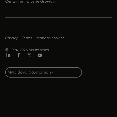
opens in a new tab
Center for Inclusive Growth
Privacy
Terms
Manage cookies
© 1994-2026 Mastercard.
Linkedin
Facebook
Twitter/X
Youtube
Select
a
country