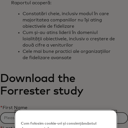
Raportul acoperă:
Constatări cheie, inclusiv modul în care
majoritatea companiilor nu își ating
obiectivele de fidelizare
Cum și-au atins liderii în domeniul
loialității obiectivele, inclusiv o creștere de
două cifre a veniturilor
Cele mai bune practici ale organizațiilor
de fidelizare avansate
Download the
Forrester study
*
First Name
Cum folosim cookie-uri și consimțământul