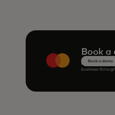
Book a
Book a demo
Request a perso
business through