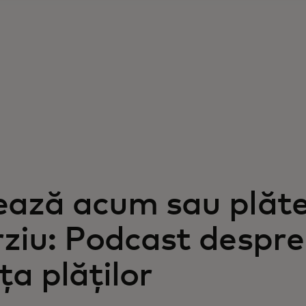
ează acum sau plăt
rziu: Podcast despre
nța plăților