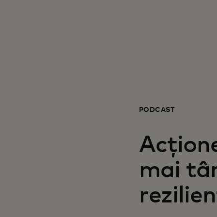
PODCAST
Acțion
mai tâ
rezilie