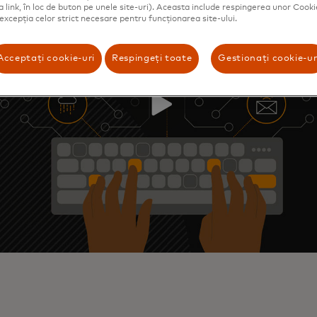
ca link, în loc de buton pe unele site-uri). Aceasta include respingerea unor Cooki
 excepția celor strict necesare pentru funcționarea site-ului.
Acceptați cookie-uri
Respingeți toate
Gestionați cookie-ur