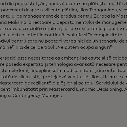
sod din podcastul „Acționează acum sau plătește mai târzi
podcastul despre reziliența plăților, Ilias Tranganidas, vi
entului de management de produs pentru Europa la Mast
Irina Maksina, directoare a departamentului de manageme
re nevoia crucială a emitenților de a-și proteja proactiv 
mediul actual, aflat în continuă evoluție și în complexitate 
tivul pentru care nu poate fi vorba nici de un scenariu de 
ine”, nici de cel de tipul „Ne putem ocupa singuri”.
rsației este necesitatea ca emitenții să caute și să colab
are posedă expertiza și tehnologia avansată necesare pent
istemele lor își îndeplinesc în mod constant și incontestabi
față de clienți și își protejează veniturile. Ilias și Irina se
Mastercard de reziliență a plăților și pe rolul Serviciului de
recent îmbunătățit prin Mastercard Dynamic Decisioning, 
ting și Contingency Manager.