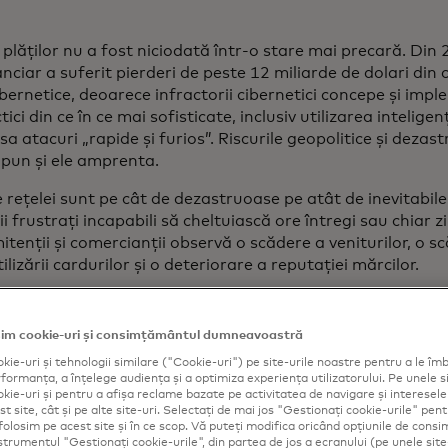
plăților nu a fost niciodată într-o stare mai precară. Din 
anciar a suferit pierderi de peste 12 miliarde de dolari din
ibernetice, deoarece infractorii cibernetici concepe și im
ici din ce în ce mai sofisticate, inclusiv utilizarea inteligenț
a atacuri „rapide și furios”. Riscurile geopolitice și dezast
i pun și ele amprenta.
e rețelei sunt pe cât de dezastruoase pe atât de inevitabil
 frustrați incapabili să cheltuiască ore întregi sau chiar zil
tenții și comercianții observă o scădere a veniturilor, o s
ilizării cardurilor și o deteriorare a reputației mărcilor.
im cookie-uri și consimțământul dumneavoastră
kie-uri și tehnologii similare ("Cookie-uri") pe site-urile noastre pentru a le îmb
ormanța, a înțelege audiența și a optimiza experiența utilizatorului. Pe unele si
kie-uri și pentru a afișa reclame bazate pe activitatea de navigare și interesele u
t site, cât și pe alte site-uri. Selectați de mai jos "Gestionați cookie-urile" pent
folosim pe acest site și în ce scop. Vă puteți modifica oricând opțiunile de con
nstrumentul "Gestionați cookie-urile", din partea de jos a ecranului (pe unele site