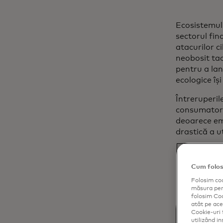
Ecosistemul 
sectorul fin
atacurilor c
neobosit tact
pentru a lans
ecologice îș
Întreruperil
consumatorii
deoarece emi
drastică a ut
Cum folos
Folosim coo
măsura perf
folosim Coo
atât pe aces
Cookie-uri 
utilizând i