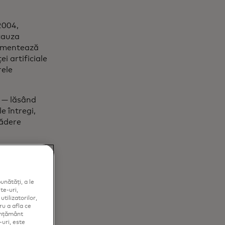
2004,
 cauza
plementează
ei artificiale
rele
e — lăsând
e întregi,
cădere
unătăți, a le
te-uri,
tilizatorilor,
ru a afla ce
simțământ
-uri, este