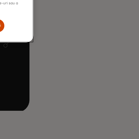
e-uri sau a
i