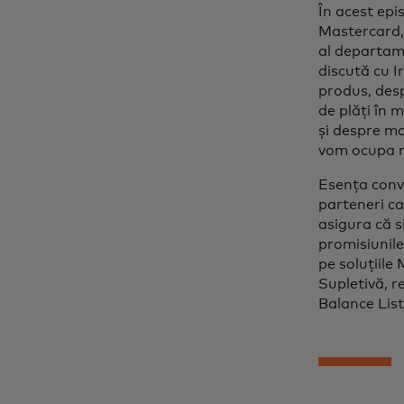
În acest epi
Mastercard, 
al departam
discută cu 
produs, desp
de plăți în 
și despre mo
vom ocupa mâ
Esența conve
parteneri c
asigura că s
promisiunile 
pe soluțiile 
Supletivă, 
Balance Lis