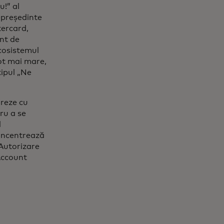
u!” al
cepreședinte
ercard,
nt de
ecosistemul
tot mai mare,
tipul „Ne
oreze cu
ru a se
l
 concentrează
 Autorizare
Account