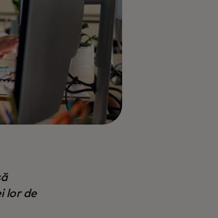
să
 lor de