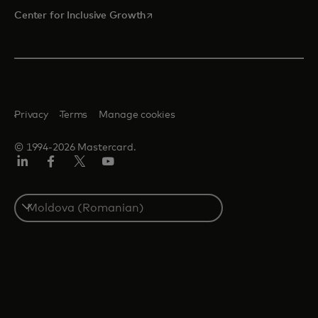
opens in a new tab
Center for Inclusive Growth
Privacy
Terms
Manage cookies
© 1994-2026 Mastercard.
Linkedin
Facebook
Twitter/X
Youtube
Select
a
country