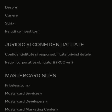
Despre
Cariere
opens in a new tab
Știri
Relații cu investitorii
JURIDIC ȘI CONFIDENȚIALITATE
Confidențialitate și responsabilitate privind datele
Reguli corporative obligatorii (RCO-uri)
MASTERCARD SITES
opens in a new tab
Priceless.com
opens in a new tab
Mastercard Services
opens in a new tab
Mastercard Developers
opens in a new tab
Mastercard Marketing Center