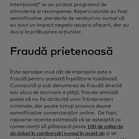
intenționați” le-au piratat programul de
stimulente și recompense. Repercusiunile au fost
semnificative, pierderile de venituri nu numai că
au avut un impact negativ asupra afacerii, dar au
dus și la prăbușirea acțiunilor.
Fraudă prietenoasă
Este aproape crud cât de impropriu este o
fraudă pentru această înșelătorie insidioasă.
Cunoscută și sub denumirea de fraudă directă
sau abuz de stornare a plății, frauda amicală
poate să nu fie atribuită unor întreprinderi
criminale, dar poate totuși provoca daune
semnificative comercianților online. De fapt,
rapoarte recente estimează că se așteaptă ca
comercianții să plătească peste
100 de miliarde
de dolari în rambursări numai în acest an
și se