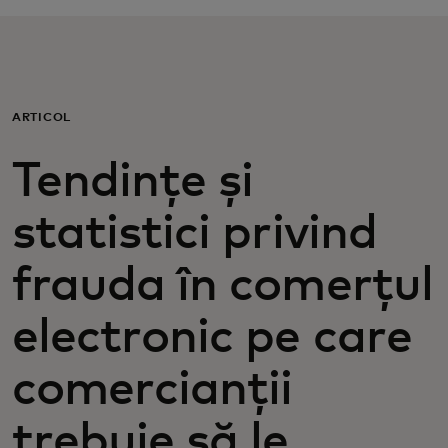
Pentru tine
Pentru companii
ARTICOL
Pentru întreaga lume
Tendințe și
statistici privind
Pentru inovatori
frauda în comerțul
Știri și tendințe
electronic pe care
comercianții
trebuie să le