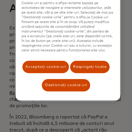
Cookie-uri și pentru a afișa reclame bazate pe
Abuz promoțional
activitatea de navigare și interesele utilizatorilor, atât
pe acest site, cât și pe alte site-uri. Selectați de mai jos
"Gestionați cookie-urile" pentru a afla ce Cookie-uri
folosim pe acest site și în ce scop. Vă puteți modifica
oricând opțiunile de consimțământ utilizând
Exploatarea frauduloasă a stimulentelor
instrumentul "Gestionați cookie-urile", din partea de
promoționale într-un mod în afara utilizării
jos a ecranului (pe unele site-uri, este disponibil ca link,
preconizate, a raportat Ravelin că abuzul de
în loc de buton pe unele site-uri). Aceasta include
respingerea unor Cookie-uri sau a tuturor, cu excepția
promoții este cea mai rapidă amenințare de
celor strict necesare pentru funcționarea site-ului.
fraudă în comerțul electronic cu care se
confruntă piețele online, 52% dintre companii
observând o creștere în 2021. În același an,
Acceptați cookie-uri
Respingeți toate
rapoartele au constatat că escrocheria a costat
comercianții cu amănuntul din SUA peste 89 de
Gestionați cookie-uri
miliarde de dolari anual;
partenerii noștri de la
Kount au dezvăluit că 42% dintre comercianții
chestionați le permit consumatorilor să abuzeze
de promoțiile lor.
În 2022, Bloomberg a raportat că PayPal a
trebuit să închidă 4,5 milioane de conturi anul
trecut, după ce a descoperit că „actorii rău