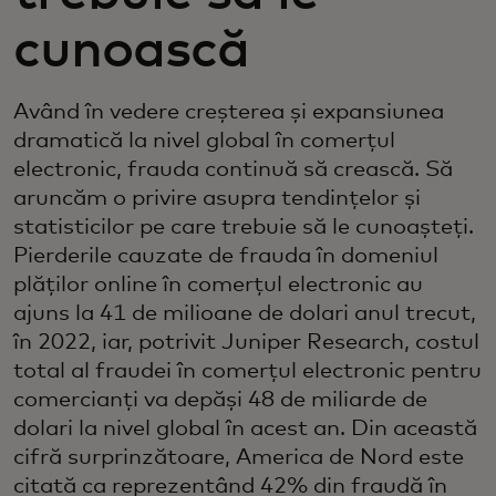
cunoască
Având în vedere creșterea și expansiunea
dramatică la nivel global în comerțul
electronic, frauda continuă să crească. Să
aruncăm o privire asupra tendințelor și
statisticilor pe care trebuie să le cunoașteți.
Pierderile cauzate de frauda în domeniul
plăților online în comerțul electronic au
ajuns la 41 de milioane de dolari anul trecut,
în 2022, iar, potrivit Juniper Research, costul
total al fraudei în comerțul electronic pentru
comercianți va depăși 48 de miliarde de
dolari la nivel global în acest an. Din această
cifră surprinzătoare, America de Nord este
citată ca reprezentând 42% din fraudă în