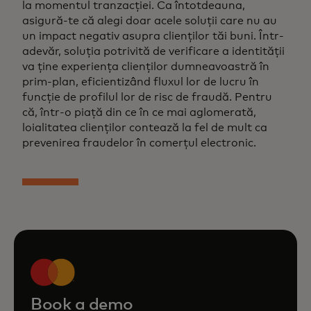
la momentul tranzacției. Ca întotdeauna,
asigură-te că alegi doar acele soluții care nu au
un impact negativ asupra clienților tăi buni. Într-
adevăr, soluția potrivită de verificare a identității
va ține experiența clienților dumneavoastră în
prim-plan, eficientizând fluxul lor de lucru în
funcție de profilul lor de risc de fraudă. Pentru
că, într-o piață din ce în ce mai aglomerată,
loialitatea clienților contează la fel de mult ca
prevenirea fraudelor în comerțul electronic.
Book a demo