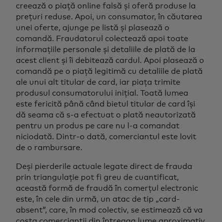
creează o piață online falsă și oferă produse la
prețuri reduse. Apoi, un consumator, în căutarea
unei oferte, ajunge pe listă și plasează o
comandă. Fraudatorul colectează apoi toate
informațiile personale și detaliile de plată de la
acest client și îi debitează cardul. Apoi plasează o
comandă pe o piață legitimă cu detaliile de plată
ale unui alt titular de card, iar piața trimite
produsul consumatorului inițial. Toată lumea
este fericită până când bietul titular de card își
dă seama că s-a efectuat o plată neautorizată
pentru un produs pe care nu l-a comandat
niciodată. Dintr-o dată, comerciantul este lovit
de o rambursare.
Deși pierderile actuale legate direct de frauda
prin triangulație pot fi greu de cuantificat,
această formă de fraudă în comerțul electronic
este, în cele din urmă, un atac de tip „card-
absent”, care, în mod colectiv, se estimează că va
costa comercianții din întreaga lume aproximativ