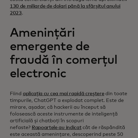
130 de miliarde de dolari până la sfârșitul anului
2023
.
Amenințări
emergente de
fraudă în comerțul
electronic
Fiind
aplicația cu cea mai rapidă creștere
din toate
timpurile, ChatGPT a explodat complet. Este de
mirare, așadar, că hackerii au început să
folosească aceste instrumente de inteligență
artificială și chatboți în scopuri
nefaste?
Rapoartele au indicat
cât de răspândită
este această amenințare, descoperind peste 50