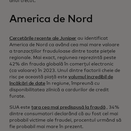
anul trecut.
America de Nord
Cercetările recente ale Juniper
au identificat
America de Nord ca având cea mai mare valoare
a tranzacțiilor frauduloase dintre toate piețele
regionale. Mai exact, regiunea reprezintă peste
42% din frauda globală în comerțul electronic
(ca valoare) în 2023. Unul dintre factorii cheie de
risc pe această piață este
volumul incredibil de
încălcări de date
în regiune, împreună cu
disponibilitatea zilnică a cardurilor de credit
furate.
SUA este
țara cea mai predispusă la fraudă
, 34%
dintre consumatori declarând că au fost cel mai
probabil victime ale fraudei, procentul urmând să
fie probabil mai mare în prezent.