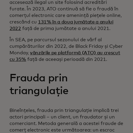
accesează ilegal un site folosind acreditări
furate. În 2023, ATO continuă să fie o fraudă în
comerțul electronic care amenință piețele online,
crescând cu
131% în a doua jumătate a anului
2022
față de prima jumătate a anului 2021.
În SEA, pe parcursul sezonului de vârf al
cumpărăturilor din 2022, de Black Friday și Cyber
Monday,
vânzările pe platformă (ATO) au crescut
cu 35%
față de aceeași perioadă din 2021.
Frauda prin
triangulație
Bineînțeles, frauda prin triangulație implică trei
actori principali – un client, un fraudator și un
comerciant. Metoda generală a acestei fraude de
comerț electronic este următoarea: un escroc