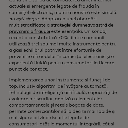
Când vine vorba de combaterea amenințărilor
actuale și emergente legate de frauda în
comerțul electronic, mantra noastră este simplă:
nu ești singur
. Adoptarea unei abordări
multistratificate a
strategiei dumneavoastră de
prevenire a fraudei
este esențială. Un sondaj
recent a constatat că 70% dintre companii
utilizează trei sau mai multe instrumente pentru
a găsi echilibrul potrivit între eforturile de
prevenire a fraudelor în comerțul electronic și o
experiență fluidă pentru consumatori la fiecare
punct de contact.
Implementarea unor instrumente și funcții de
top, inclusiv algoritmi de învățare automată,
tehnologii de inteligență artificială, capacități de
evaluare a riscurilor, analiză a elementelor
comportamentale și rețele bogate de date,
permite comercianților să ia decizii mai rapide și
mai sigure privind riscurile legate de
consumatori, atât la momentul integrării, cât și