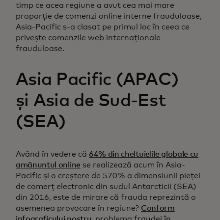
timp ce acea regiune a avut cea mai mare
proporție de comenzi online interne frauduloase,
Asia-Pacific s-a clasat pe primul loc în ceea ce
privește comenzile web internaționale
frauduloase.
Asia Pacific (APAC)
și Asia de Sud-Est
(SEA)
Având în vedere că
64% din cheltuielile globale cu
amănuntul online
se realizează acum în Asia-
Pacific și o creștere de 570% a dimensiunii pieței
de comerț electronic din sudul Antarcticii (SEA)
din 2016, este de mirare că frauda reprezintă o
asemenea provocare în regiune?
Conform
infograficului nostru
, problema fraudei în