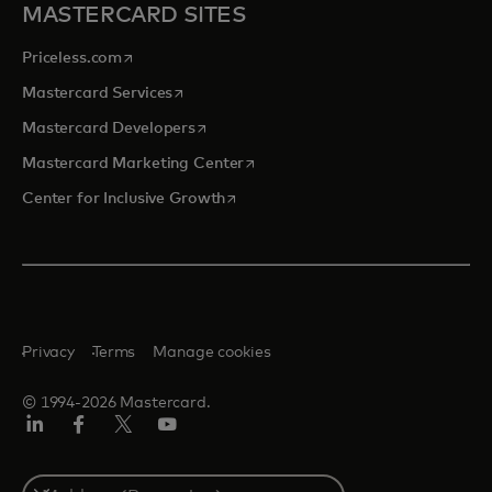
MASTERCARD SITES
opens in a new tab
Priceless.com
opens in a new tab
Mastercard Services
opens in a new tab
Mastercard Developers
opens in a new tab
Mastercard Marketing Center
opens in a new tab
Center for Inclusive Growth
Privacy
Terms
Manage cookies
© 1994-2026 Mastercard.
Linkedin
Facebook
Twitter/X
Youtube
Select