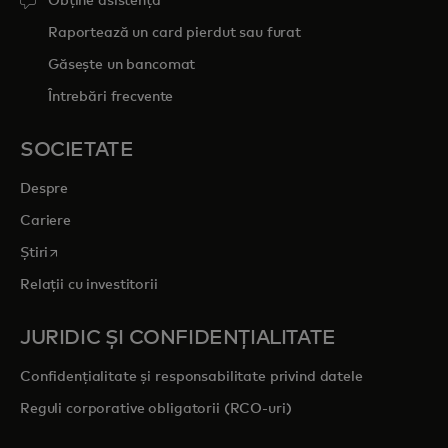
Obține asistență
Raportează un card pierdut sau furat
Găsește un bancomat
Întrebări frecvente
SOCIETATE
Despre
Cariere
opens in a new tab
Știri
Relații cu investitorii
JURIDIC ȘI CONFIDENȚIALITATE
Confidențialitate și responsabilitate privind datele
Reguli corporative obligatorii (RCO-uri)