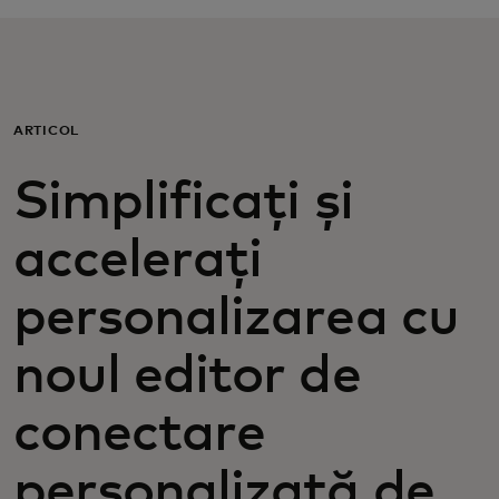
Pentru tine
Pentru companii
ARTICOL
Pentru întreaga lume
Simplificați și
accelerați
Pentru inovatori
personalizarea cu
Știri și tendințe
noul editor de
conectare
personalizată de